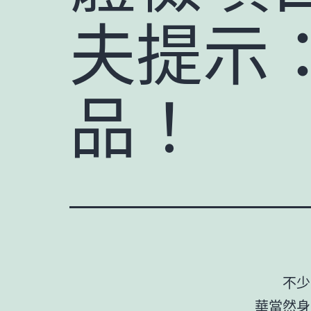
夫提示
品！
不少
華當然
身