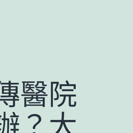
傳醫院
辦？大