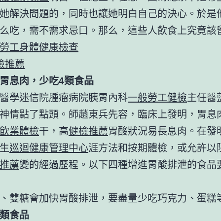
她解決問題的，同時也讓她明白自己的決心。於是
么吃，需不需求忌口。那么，這些人飲食上究竟該
勞工身體健康檢查
檢推薦
胃息肉，少吃4類食品
醫學迷信院腫瘤病院胰胃內科
一般勞工健檢
主任醫
神情點了點頭。師趙東兵先容，臨床上發明，胃息
飲業體檢
干，高
健檢推薦
胃酸狀況易長息肉。在發
生
巡迴健康管理中心
涯方法和按期體檢，或允許以
推薦
變的經過歷程。以下四種增進胃酸排泄的食品
、雙糖會加快胃酸排泄，要盡量少吃巧克力、蛋糕
類食品