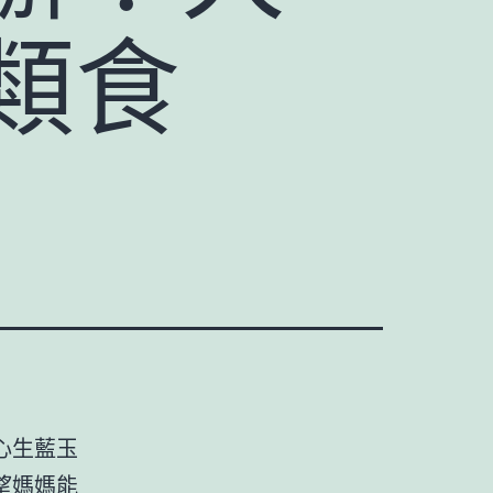
類食
心生藍玉
望媽媽能