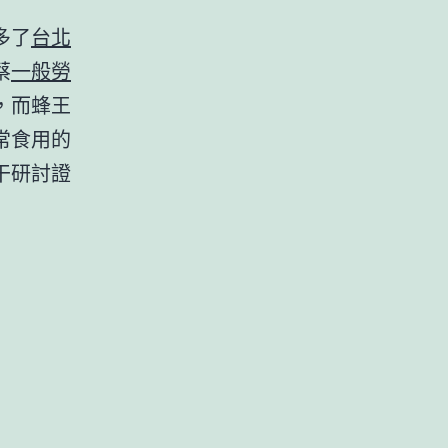
多了
台北
蔡
一般勞
，而蜂王
常食用的
干研討證