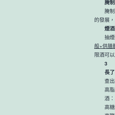
腌制
腌制
的發展，
煙酒
抽煙
般+供膳
限酒可以
3
長了
查出
高脂
酒：
高糖