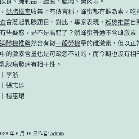
飲食、腌制品：臘腸、臘肉、熏肉等。
，
供膳檢查
收集上有傳言稱，蜂蜜都有雌激素，吃
查
會惹起乳腺題目。對此，專家表現，
巡檢推薦
自
有些疑惑，是不是看錯了？然蜂蜜普通不含雌激素
迴體檢推薦
然含有微
一般勞檢
量的雌激素，但以正
中的激素含量也是可疏忽不計的，而今朝也沒有相
乳腺癌發病有相干性。
丨李浙
丨張志達
丨楊惠珺
026 年 6 月 15 日
作者:
admin