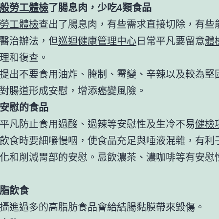
般勞工體檢
了腸息肉，少吃4類食品
勞工體檢
查出了腸息肉，有些需求直接切除，有些
醫治辦法，但
巡迴健康管理中心
日常平凡要留意
體
理和復查。
提出不要食用油炸、腌制、霉變、辛辣以及較為堅
對腸道形成安慰，增添癌變風險。
安慰的食品
平凡防止食用過酸、過辣等安慰性及生冷不易
健檢
飲食時要細嚼慢咽，使食品充足與唾液混雜，有利
化和削減胃部的安慰。忌飲濃茶、濃咖啡等有安慰
脂飲食
攝進過多的高脂肪食品會給結腸黏膜帶來毀傷。