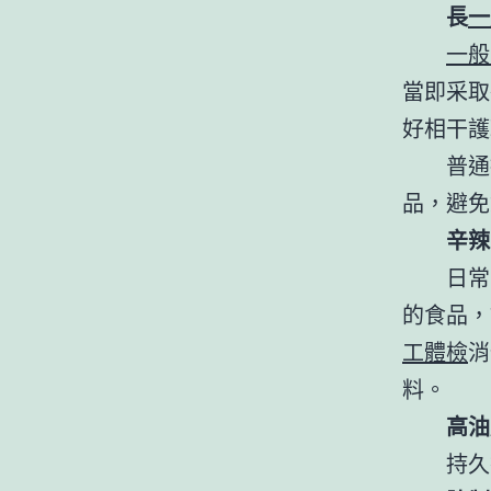
長
一
一般
當即采取
好相干護
普通
品，避免
辛辣
日常
的食品，
工體檢
消
料。
高油
持久