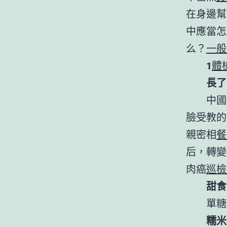
在身邊幫
中應當怎
么？
一般
1
體
長了
中國
臉受教的
親密相
餐
后，轉變
肉癌
巡檢
甜食
單糖
糯米