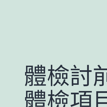
跳
至
主
要
內
容
體檢討
體檢項