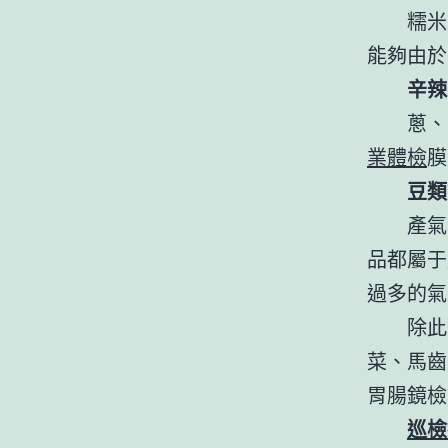
糯米
能夠由於
辛辣
蔥、
業體檢
膜
豆類
產氣
品都屬于
過多的氣
除此
菜、馬齒
胃腸鏡檢
巡檢