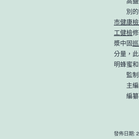
高鹽
別的
巿健康檢
工健檢
修
漿中固
巡
分量，此
明蜂蜜和
監制
主編
編纂
發佈日期:
2