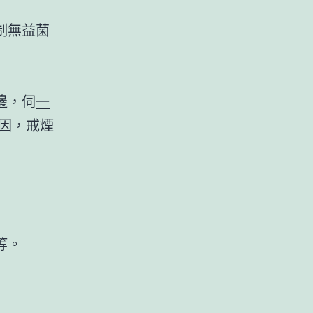
制無益菌
邊，伺
一
原因，戒煙
：
等。