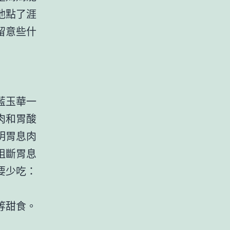
他點了涯
留意些什
藍玉華一
肉和胃酸
明胃息肉
阻斷胃息
要少吃：
等甜食。