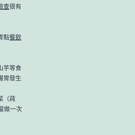
檢查
很有
胃黏
餐飲
山芋等食
腸胃發生
菜（莼
當做一次