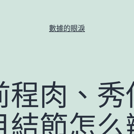
數據的眼淚
前程肉、秀
目結節怎么