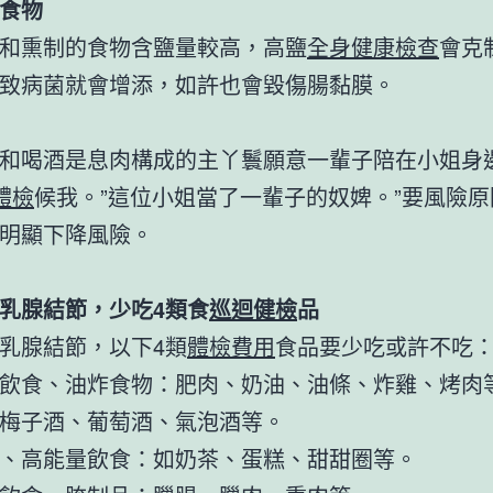
食物
和熏制的食物含鹽量較高，高鹽
全身健康檢查
會克
致病菌就會增添，如許也會毀傷腸黏膜。
和喝酒是息肉構成的主丫鬟願意一輩子陪在小姐身
體檢
候我。”這位小姐當了一輩子的奴婢。”要風險
明顯下降風險。
乳腺結節，少吃4類食
巡迴健檢
品
乳腺結節，以下4類
體檢費用
食品要少吃或許不吃
飲食、油炸食物：肥肉、奶油、油條、炸雞、烤肉
梅子酒、葡萄酒、氣泡酒等。
、高能量飲食：如奶茶、蛋糕、甜甜圈等。