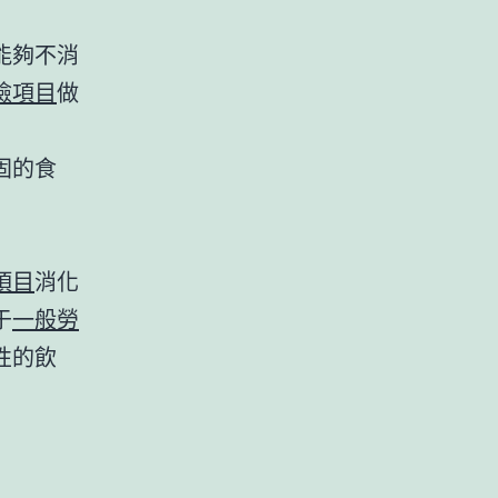
能夠不消
檢項目
做
固的食
項目
消化
于
一般勞
性的飲