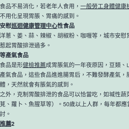
食品不易消化，若老年人食用，
一般勞工身體健康
不用化呈現胃脹、胃痛的感到。
安慰
巡迴健康管理中心
性食品
洋蔥、姜、蒜、辣椒、胡椒粉、咖喱等，城市安慰
惹起胃酸排泄過多。
等產氣食品
食品是形
健檢推薦
成胃脹氣的一年夜原因，豆類、
產氣食品，這些食品進進腸胃后，不難發酵產氣，
體，天然就會有脹氣的感到。
之外，克制胃酸排泄的食品可以恰當吃，如堿性蔬
莧、蘿卜、魚腥草等）。50歲以上人群，每年都應
討。
推薦
2