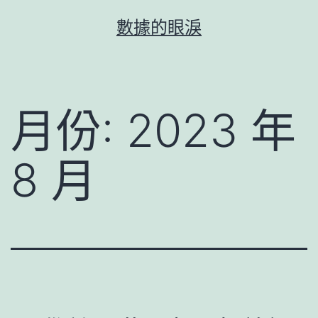
跳
數據的眼淚
至
主
要
內
月份:
2023 年
容
8 月