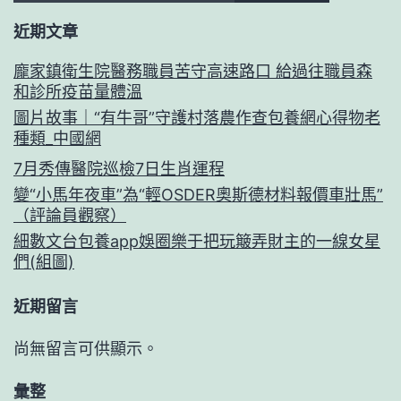
載)
大
近期文章
戶
型
龐家鎮衛生院醫務職員苦守高速路口 給過往職員森
和診所疫苗量體溫
辦
圖片故事｜“有牛哥”守護村落農作查包養網心得物老
公
種類_中國網
室
7月秀傳醫院巡檢7日生肖運程
變“小馬年夜車”為“輕OSDER奧斯德材料報價車壯馬”
（評論員觀察）
細數文台包養app娛圈樂于把玩簸弄財主的一線女星
們(組圖)
近期留言
尚無留言可供顯示。
彙整