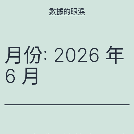
跳
數據的眼淚
至
主
要
內
月份:
2026 年
容
6 月