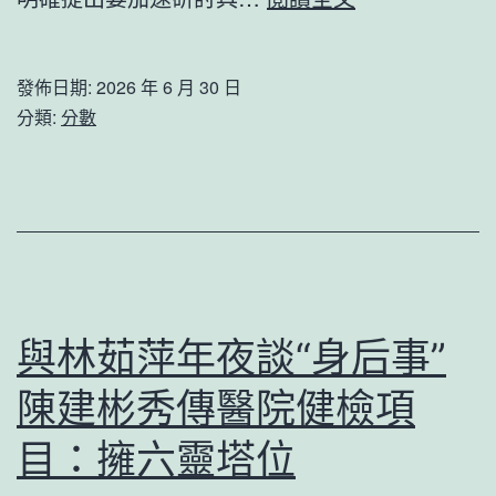
零
出
件
分
發佈日期:
2026 年 6 月 30 日
報
派
分類:
分數
價
改
措
造
建
進
議
進
細
則
與林茹萍年夜談“身后事”
階
陳建彬秀傳醫院健檢項
段
財
目：擁六靈塔位
富