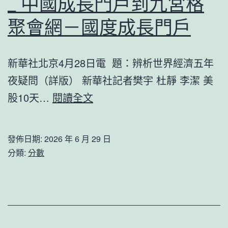
_ 中國成長門戶到九宮格
計
在
新
聚會網－國度成長門戶
鄆
車
城
匯
新華社北京4月28日電 題：辨析世界經濟五年
舉
總
夜疑問（詳版） 新華社記者樊宇 杜靜 李潔 美
辦
四
辨
股10天…
閱讀全文
款
析
熱
世
發佈日期:
2026 年 6 月 29 日
點
界
分類:
分數
SUV
經
領
濟
銜
五
年