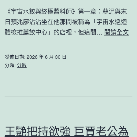
結
《宇宙水餃與終極醬料師》第一章：蒜泥與末
果
日預兆廖沾沾坐在他那間被稱為「宇宙水巡迴
若
與
體檢推薦餃中心」的店裡，但這間…
閱讀全文
何
林
惠
茹
發佈日期:
2026 年 6 月 30 日
及
萍
分類:
分數
全
年
平
夜
易
談
近
“身
_
后
中
事”
王艷把持欲強 巨賈老公為
國
陳