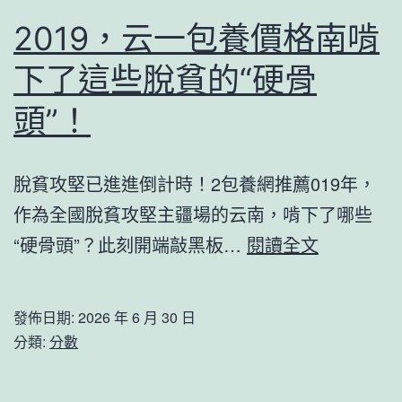
斯
公
塔
2019，云一包養價格南啃
德
為
位
零
下了這些脫貧的“硬骨
何
件
台
頭”！
報
包
價
養
脫貧攻堅已進進倒計時！2包養網推薦019年，
戶
網
作為全國脫貧攻堅主疆場的云南，啃下了哪些
站
2019，
“硬骨頭”？此刻開端敲黑板…
閱讀全文
忍
云
氣
一
發佈日期:
2026 年 6 月 30 日
聲？
包
分類:
分數
養
價