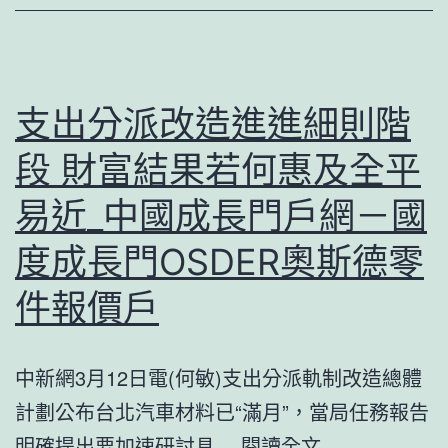
度
夏
面
臨
支出分派改造進進細則階
的
段 財富結果若何惠及全平
新
形
易近_中國成長門戶網－國
勢
度成長門OSDER奧斯德零
及
件報價戶
舉
OSDER
奧
中新網3月12日電(何敏)支出分派軌制改造總體
斯
計劃公布台北汽車材料已“滿月”，當局任務報告
德
支
明確提出要加速研討具…
閱讀全文