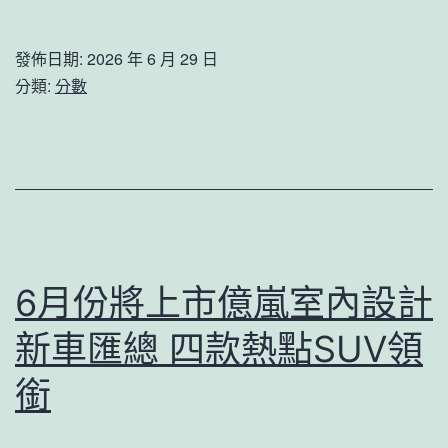
萬
元！
發佈日期:
2026 年 6 月 29 日
山
分類:
分數
東
森
和
診
所
減
6月份將上市億嵐室內設計
重
新車匯總 四款熱點SUV領
省
“關
銜
愛