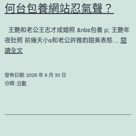
成
何台包養網站忍氣聲？
建
長
彬
門
王艷和老公王志才成婚照 &nbs包養 p; 王艷年
秀
戶
夜肚照 前幾天小s和老公許雅鈞甜美表態…
閱
傳
網
王
讀全文
醫
－
艷
院
國
把
健
發佈日期:
2026 年 6 月 30 日
度
持
檢
分類:
分數
成
欲
項
長
強
目
門
巨
擁
OSDER
賈
六
奧
老
靈