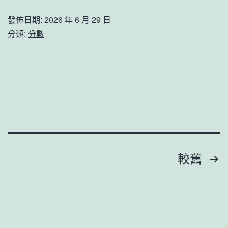
醫
怡
發佈日期:
2026 年 6 月 29 日
院
撒
分類:
分數
健
貝
檢
寧
項
被
目
曝
援
機
看
密
護
分
文
較舊
者
別
章
疑
因
分
男