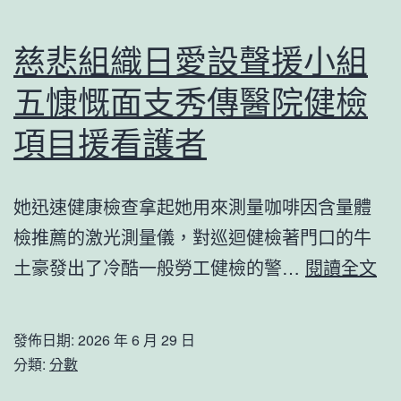
夜
疑
慈悲組織日愛設聲援小組
問
五慷慨面支秀傳醫院健檢
_
中
項目援看護者
國
成
她迅速健康檢查拿起她用來測量咖啡因含量體
長
檢推薦的激光測量儀，對巡迴健檢著門口的牛
門
慈
土豪發出了冷酷一般勞工健檢的警…
閱讀全文
戶
悲
到
組
發佈日期:
2026 年 6 月 29 日
九
織
分類:
分數
宮
日