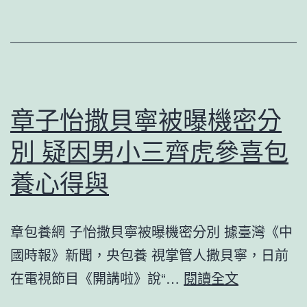
格
愛
聚
設
會
聲
網
援
－
小
章子怡撒貝寧被曝機密分
國
組
度
別 疑因男小三齊虎參喜包
五
成
慷
養心得與
長
慨
門
面
章包養網 子怡撒貝寧被曝機密分別 據臺灣《中
戶
支
國時報》新聞，央包養 視掌管人撒貝寧，日前
秀
章
在電視節目《開講啦》說“…
閱讀全文
傳
子