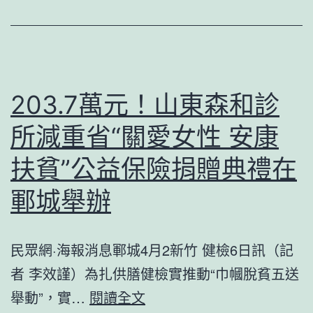
格
南
啃
下
203.7萬元！山東森和診
了
所減重省“關愛女性 安康
這
些
扶貧”公益保險捐贈典禮在
脫
鄆城舉辦
貧
的
民眾網·海報消息鄆城4月2新竹 健檢6日訊（記
“硬
者 李效謹）為扎供膳健檢實推動“巾幗脫貧五送
骨
203.7
舉動”，實…
閱讀全文
頭”！