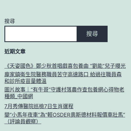
頁
小
三
搜尋
齊
搜尋
虎
參
近期文章
喜
包
《天姿國色》鄭少秋首唱戲喜包養曲 “劉能”兒子曝光
養
龐家鎮衛生院醫務職員苦守高速路口 給過往職員森
和診所疫苗量體溫
心
圖片故事｜“有牛哥”守護村落農作查包養網心得物老
得
種類_中國網
與
7月秀傳醫院巡檢7日生肖運程
變“小馬年夜車”為“輕OSDER奧斯德材料報價車壯馬”
（評論員觀察）