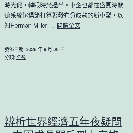
女
時光促，轉眼時光過半。車企也都在盛夏時歐
性
德系統傢俱節打算著發布分歧款的新車型，以
安
6
知Herman Miller …
閱讀全文
康
月
扶
份
發佈日期:
2026 年 6 月 29 日
貧”
將
分類:
分數
公
上
益
市
保
億
險
嵐
捐
室
贈
內
辨析世界經濟五年夜疑問
典
設
禮