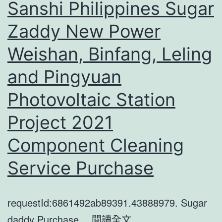
Sanshi Philippines Sugar
Zaddy New Power
Weishan, Binfang, Leling
and Pingyuan
Photovoltaic Station
Project 2021
Component Cleaning
Service Purchase
requestId:6861492ab89391.43888979. Sugar
Sanshi
daddy Purchase…
閱讀全文