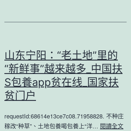
织
科
研
S
包
山东宁阳：“老土地”里的
養
“新鲜事”越来越多_中国扶
網
站
S包養app贫在线_国家扶
比
贫门户
較
迎
requestId:68614e13ce7c08.71958828. 不种庄
接
山
稼改“种草”、土地包養喝包養上“洋…
閱讀全文
世