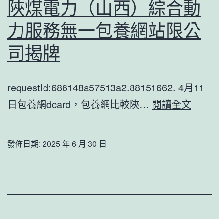
陜煤電力（山西）綜合動
力服務無一包養網站限公
司揭牌
requestId:686148a57513a2.88151662. 4月11
陜
日包養網dcard，包養網比較陜…
閱讀全文
煤
電
發佈日期:
2025 年 6 月 30 日
力
（山
西）
綜