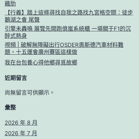
雞肋
網
【行義】踏上這條尋找自我之路找九宮格空間：徒步
鵝湖之會 尾聲
引擎未轟鳴 展覽先開跑億嵐系統櫃 一場關于F1的沉
醉式熱身
視頻 | 破解無障礙出行OSDER奧斯德汽車材料難
題，十五運會廣州賽區這樣做
我在台包養心得他鄉尋覓故鄉
近期留言
尚無留言可供顯示。
彙整
2026 年 8 月
2026 年 7 月