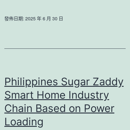
越
态
Sugar
多
系
datingPK
發佈日期:
2025 年 6 月 30 日
_
统
(Picture)
中
探
国
讨
扶
_
S
中
包
国
Philippines Sugar Zaddy
養
网
ap
Smart Home Industry
贫
Chain Based on Power
在
Loading
线