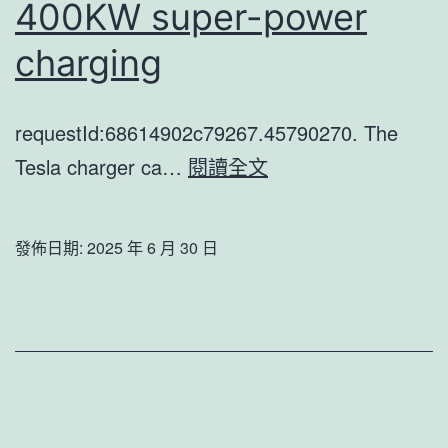
400KW super-power
charging
requestId:68614902c79267.45790270. The
ChargePoPhilippine
Tesla charger ca…
閱讀全文
Sugar
dateint
發佈日期:
2025 年 6 月 30 日
releases
400KW
super-
power
charging