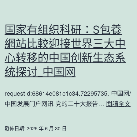
包
揭
養
牌
網
国家有组织科研：S包養
心
網站比較迎接世界三大中
得
同
心转移的中国创新生态系
道
统探讨_中国网
去
世
requestId:68614e081c1c34.72295735. 中国网/
国
中国发展门户网讯 党的二十大报告…
閱讀全文
家
有
發佈日期:
2025 年 6 月 30 日
组