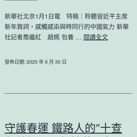
2021
新華社北京1月1日電 特稿｜聆聽習近平主席
Component
新年賀詞，感觸感染與時同行的中國氣力 新華
Cleaning
查
社記者喬繼紅 趙嫣 包養 …
閱讀全文
Service
包
Purchase
養
發佈日期:
2025 年 6 月 30 日
app
特
稿
｜
凝
聽
守護春運 鐵路人的“十查
習