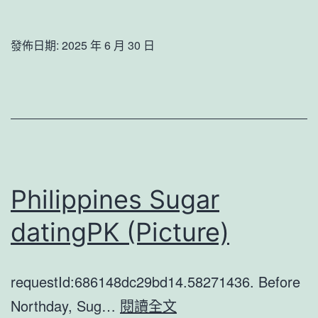
东
界
宁
三
發佈日期:
2025 年 6 月 30 日
阳
大
“老
中
土
心
地”
转
里
移
的
的
Philippines Sugar
“新
中
datingPK (Picture)
鲜
国
事”
创
越
新
requestId:686148dc29bd14.58271436. Before
来
生
Philippines
Northday, Sug…
閱讀全文