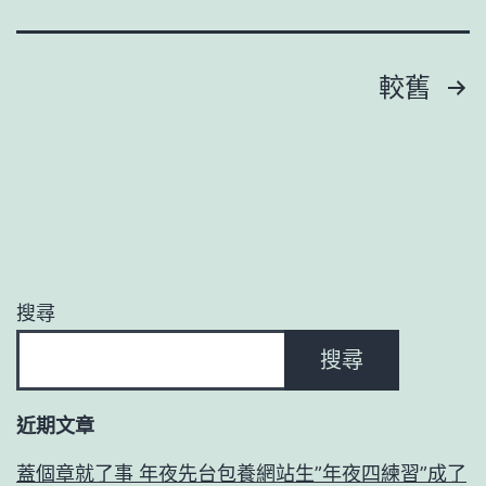
時
“十
同
查
行
文
較舊
包
的
章
養
中
經
分
國
歷
氣
頁
八
力
般
_
搜尋
技
中
藝”
搜尋
國
_
網
近期文章
中
國
蓋個章就了事 年夜先台包養網站生”年夜四練習”成了