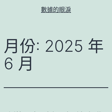
跳
數據的眼淚
至
主
要
內
月份:
2025 年
容
6 月