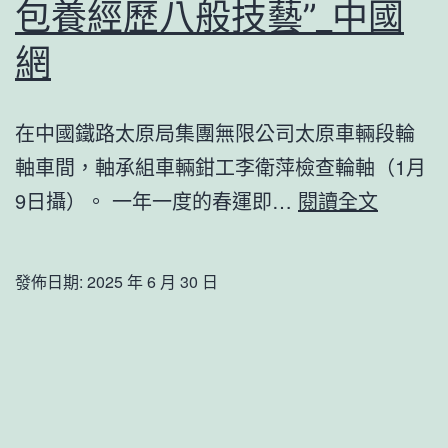
包養經歷八般技藝”_中國
近
平
網
主
席
在中國鐵路太原局集團無限公司太原車輛段輪
新
軸車間，軸承組車輛鉗工李衛萍檢查輪軸（1月
年
守
9日攝）。 一年一度的春運即…
閱讀全文
賀
護
詞，
春
感
發佈日期:
2025 年 6 月 30 日
運
觸
鐵
感
路
染
人
與
的