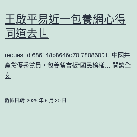
合
動
王啟平易近一包養網心得
力
同道去世
服
務
無
requestId:686148b8646d70.78086001. 中國共
一
產黨優秀黨員，包養留言板“國民榜樣…
閱讀全
包
王
文
養
啟
網
平
發佈日期:
2025 年 6 月 30 日
站
易
限
近
公
一
司