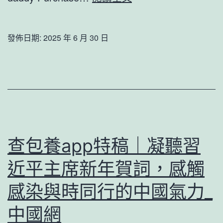
Philippines
Sugar
發佈日期:
2025 年 6 月 30 日
Zaddy
New
Power
Weishan,
Binfang,
Leling
查包養app特稿｜凝聽習
and
近平主席新年賀詞，感觸
Pingyuan
Photovoltaic
感染與時同行的中國氣力_
Station
中國網
Project