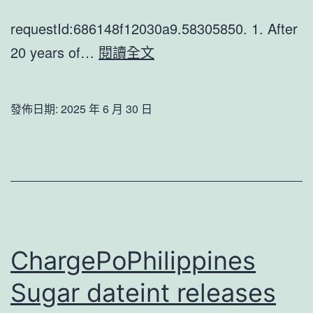
_
国
requestId:686148f12030a9.58305850. 1. After
家
Philippines
20 years of…
閱讀全文
扶
Sugar
贫
Zaddy
發佈日期:
2025 年 6 月 30 日
门
Smart
户
Home
Industry
Chain
Based
on
ChargePoPhilippines
Power
Sugar dateint releases
Loading