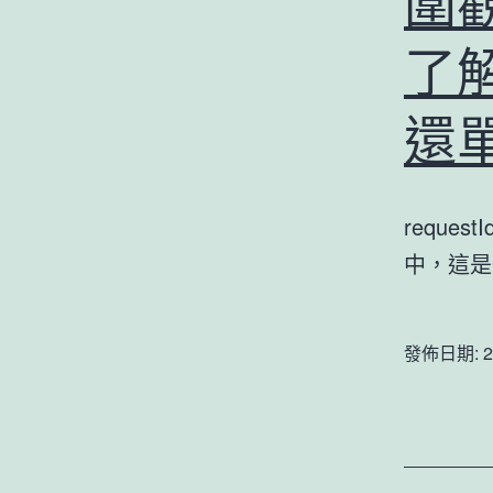
圍
了
還
reques
中，這
發佈日期:
2