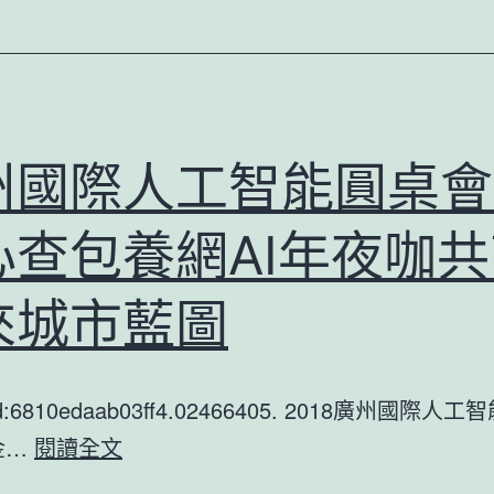
的
她
｜
廉
州國際人工智能圓桌會
潔：
助
心查包養網AI年夜咖共
力
女
來城市藍圖
性
創
tId:6810edaab03ff4.02466405. 2018廣州國際
業
廣
金…
閱讀全文
的
州
“連