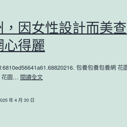
能
征
夠
兵
州，因女性設計而美查
才
體
會
檢
網心得麗
了
解
查
tId:6810ed56641a61.68820216. 包養包養包養網
包
廣
 花園…
閱讀全文
養
州，
app
因
025 年 4 月 30 日
本
女
身
性
為
設