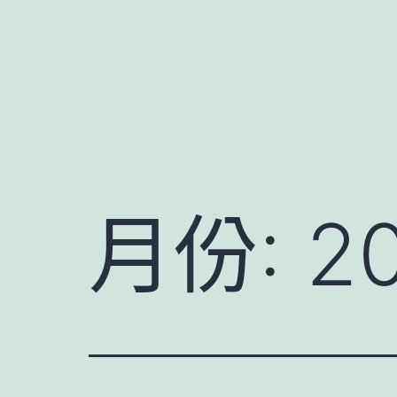
跳
至
主
要
內
容
月份:
2