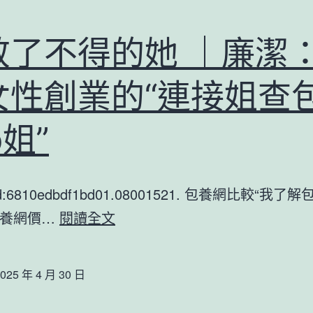
敬了不得的她 ｜廉潔
女性創業的“連接姐查
p姐”
tId:6810edbdf1bd01.08001521. 包養網比較“我
致
包養網價…
閱讀全文
敬
了
025 年 4 月 30 日
不
得