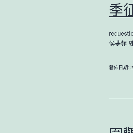
季
reques
侯夢菲 
發佈日期:
2