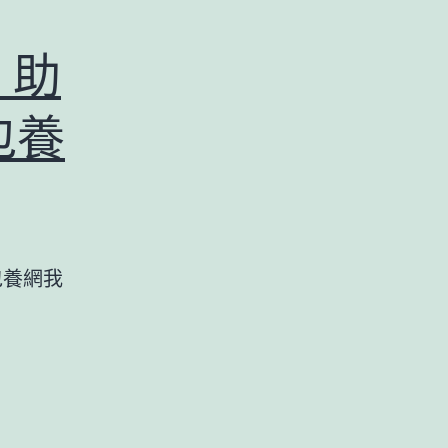
：助
包養
了解包養網我