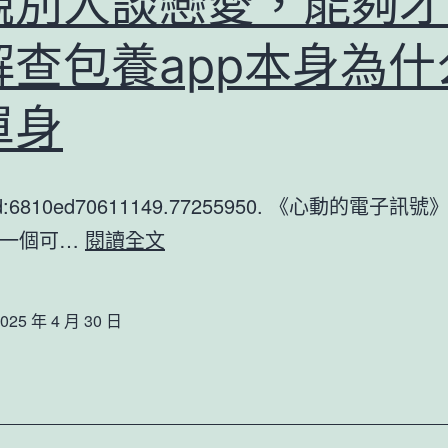
觀別人談戀愛，能夠才
養
舉
網
行
解查包養app本身為什
州
200
單身
名
應
tId:6810ed70611149.77255950. 《心動的電子
征
圍
是一個可…
閱讀全文
女
觀
青
別
年
025 年 4 月 30 日
人
參
談
加
戀
春
愛，
季