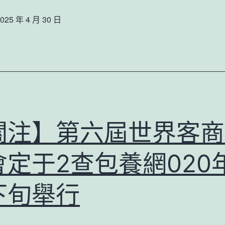
國
接
025 年 4 月 30 日
際
姐
人
查
工
包
智
養
能
app
圓
姐”
關注】第六屆世界客商
桌
會
會定于2查包養網020
議
甜
下旬舉行
心
查