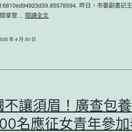
tId:6810ed94923d39.85578594. 昨日，市委副
包
【關
中間掌管…
閱讀全文
養
注】
網
第
AI
025 年 4 月 30 日
六
年
屆
夜
世
咖
界
共
客
商
商
未
幗不讓須眉！廣查包養
年
來
夜
城
200名應征女青年參加
會
市