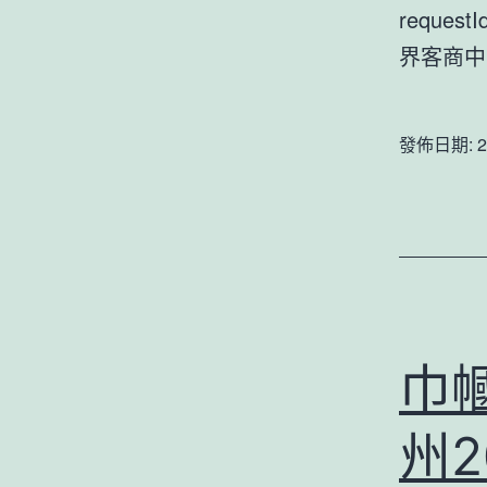
reques
界客商
發佈日期:
2
巾
州