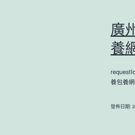
廣
養
reques
養包養網
發佈日期:
2