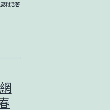
書記王慶利活著
網
春