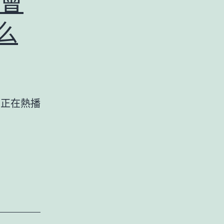
會
么
訊號》正在熱播