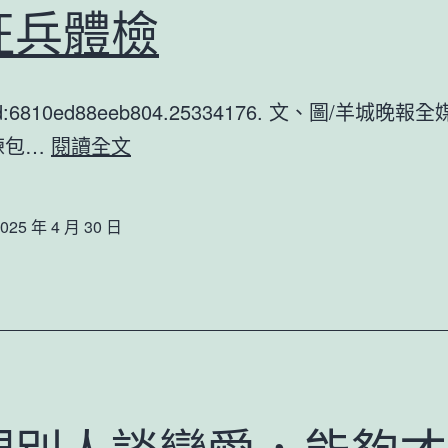
定
藍
征兵體檢
于
圖
2
tId:6810ed88eeb804.25334176. 文、圖/羊城晚
查
巾
練包…
閱讀全文
包
幗
養
不
網
025 年 4 月 30 日
讓
020
須
年
眉！
4
廣
月
查
下
包
旬