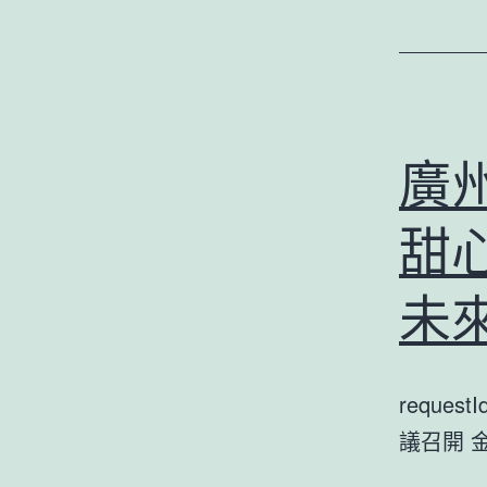
廣
甜
未
reques
議召開 