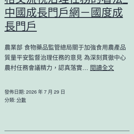
美
中國成長門戶網－國度成
中
長門戶
制
造
業
農業部 食物藥品監管總局關于加強食用農產品
一
質量平安監督治理任務的意見 為深刻貫徹中心
起
關
農村任務會議精力，認真落實…
閱讀全文
配
于
合
加
發佈日期:
2026 年 7 月 29 日
被
大
分類:
分數
這
力
位
度
會
食