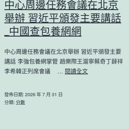
中心周邊任務會議在北京
舉辦 習近平頒發主要講話
_中國查包養網網
中心周邊任務會議在北京舉辦 習近平頒發主要
講話 李強包養網掌管 趙樂際王滬寧蔡奇丁薛祥
中
李希韓正列席會議 …
閱讀全文
心
周
發佈日期:
2026 年 7 月 31 日
邊
分類:
分數
任
務