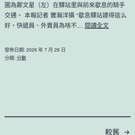
_
圖為鄭文星（左）在驛站里與前來歇息的騎手
測
中
交通。 本報記者 竇瀚洋攝 “歇息驛站建得這么
到
國
切
好，快遞員、外賣員為啥不…
閱讀全文
九
成
身
宮
長
體
格
發佈日期:
2026 年 7 月 28 日
門
驗
分類:
分數
會
戶
送
議
網
外
系
－
賣
統
國
換
的
度
位
看
成
思
法
長
慮
文
_
較舊
門