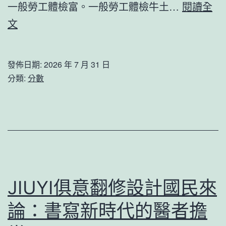
合
一般勞工體檢富。一般勞工體檢牛土…
閱讀全
法
社
文
規
論：
化
公
發佈日期:
2026 年 7 月 31 日
或
積
分類:
分數
引
金
發
是
濫
強
秀
秀
傳
傳
醫
醫
JIUYI俱意翻修設計國民來
院
院
巡
論：書寫新時代的醫者擔
健
檢