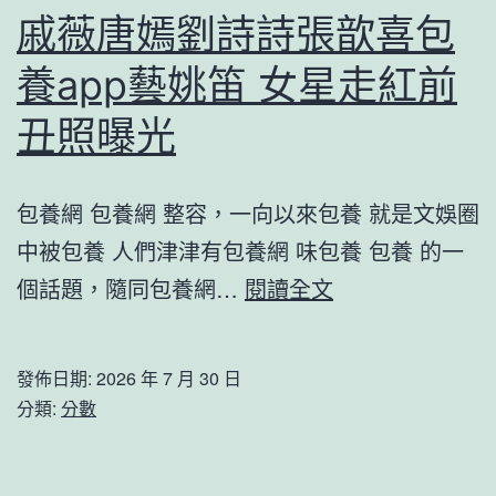
來
戚薇唐嫣劉詩詩張歆喜包
論：
養app藝姚笛 女星走紅前
書
寫
丑照曝光
新
時
包養網 包養網 整容，一向以來包養 就是文娛圈
代
中被包養 人們津津有包養網 味包養 包養 的一
的
戚
個話題，隨同包養網…
閱讀全文
醫
薇
者
唐
發佈日期:
2026 年 7 月 30 日
擔
嫣
分類:
分數
當
劉
詩