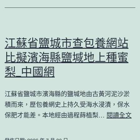
詩
張
歆
喜
江蘇省鹽城市查包養網站
包
比擬濱海縣鹽堿地上種蜜
養
app
梨_中國網
藝
姚
江蘇省鹽城市濱海縣的鹽堿地由古黃河泥沙淤
笛
積而來，歷包養網史上持久受海水浸漬，保水
女
江
保肥才能差。本地經由過程蒔植梨…
閱讀全文
星
蘇
走
省