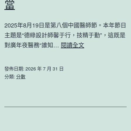
康
當
用
檢
問
查
2025年8月19日是第八個中國醫師節。本年節日
題
化
主題是“德綠設計師馨于行，技精于勤”，這既是
社
JIUYI
對廣年夜醫務“誰知…
閱讀全文
會
俱
契
意
發佈日期:
2026 年 7 月 31 日
約
翻
分類:
分數
支
修
柱
設
計
國
民