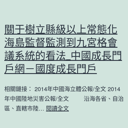
長
用
看
農
好
產
關于樹立縣級以上常態化
物
海島監督監測到九宮格會
東
西
議系統的看法_中國成長門
的
戶網－國度成長門戶
品
質
相關鏈接： 2014年中國海立體公報/全文 2014
平
年中國陸地災害公報/全文 沿海各省、自治
安
關
區、直轄市陸…
閱讀全文
監
于
到
樹