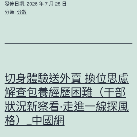
九
發佈日期:
2026 年 7 月 28 日
立
分類:
分數
宮
縣
格
級
交
以
流
上
視
常
治
態
理
切身體驗送外賣 換位思慮
化
任
解查包養經歷困難（干部
海
務
島
狀況新察看·走進一線探風
的
監
看
格）_中國網
督
法
監