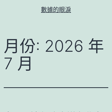
跳
數據的眼淚
至
主
要
內
月份:
2026 年
容
7 月