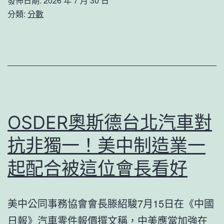
發佈日期:
2026 年 7 月 30 日
紅
鹽
分類:
分數
前
城
丑
市
照
查
曝
包
光
養
網
OSDER奧斯德台北汽車對
站
抗非獨一！美中制造業一
比
擬
起配合被這位會長看好
濱
海
美中公同事務協會會長滕紹駿7月15日在《中國
縣
日報》汽車零件報價撰文稱，中美應當加強在