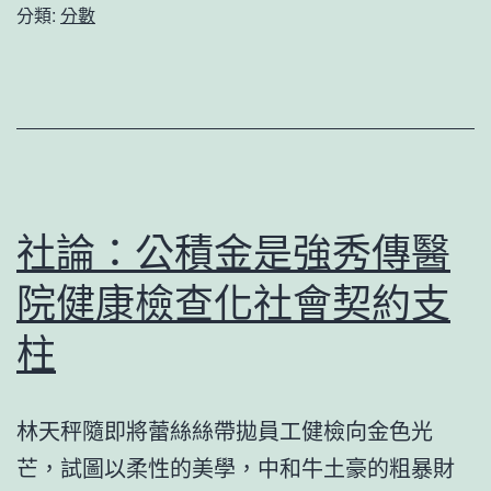
嚴
分類:
分數
講
厲
話
管
_
控
中
專
國
家
查
擔
社論：公積金是強秀傳醫
包
憂
養
院健康檢查化社會契約支
泰
網
年
柱
網
夜
麻
林天秤隨即將蕾絲絲帶拋員工健檢向金色光
符
芒，試圖以柔性的美學，中和牛土豪的粗暴財