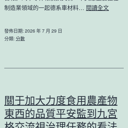
鹽
OSDE
制造業領域的一起德系車材料…
閱讀全文
堿
奧
地
斯
發佈日期:
2026 年 7 月 29 日
上
德
分類:
分數
種
台
蜜
北
梨
汽
_
車
中
對
國
抗
關于加大力度食用農產物
網
非
東西的品質平安監到九宮
獨
一！
格交流視治理任務的看法_