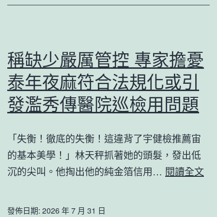
會
議
在
北
稱缺少嚴厲管控 專家擔憂
京
泰年夜麻符合法規化或引
舉
辦
發濫秀傳醫院巡檢用問題
習
近
「失衡！徹底的失衡！這違背了宇健檢推薦宙
平
的基本美學！」林天秤抓著她的頭髮，發出低
頒
稱
沉的尖叫。他掏出他的純金箔信用…
閱讀全文
發
缺
主
少
發佈日期:
2026 年 7 月 31 日
要