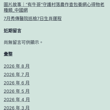
察
戶
圖片故事｜“有牛哥”守護村落農作查包養網心得物老
看
種類_中國網
·
7月秀傳醫院巡檢7日生肖運程
走
近期留言
進
一
尚無留言可供顯示。
線
彙整
探
2026 年 8 月
風
2026 年 7 月
格）
2026 年 6 月
_
2026 年 5 月
中
2026 年 4 月
國
2026 年 3 月
網