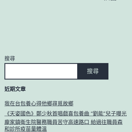
解
中
戶
章
查
國
包
分
成
養
長
頁
經
門
歷
戶
搜尋
困
網
搜尋
難
－
（干
國
近期文章
部
度
狀
我在台包養心得他鄉尋覓故鄉
成
況
《天姿國色》鄭少秋首唱戲喜包養曲 “劉能”兒子曝光
長
新
龐家鎮衛生院醫務職員苦守高速路口 給過往職員森
門
和診所疫苗量體溫