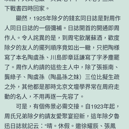
下戰書四時回家。
顯然，1925年除夕的錢玄同日誌是對周作
人同日日誌的一個彌補。日誌開首的開通即周
作人。令人詫異的是，到周宅飲屠蘇酒，歡度
除夕的友人的擺列順序竟如出一轍，只把陶様
寫了本名陶虞孫、川島即章廷謙寫了字矛塵罷
了。周作人約請的這些主人中，除了張振南、
龔綠子、陶虞孫（陶晶孫之妹）三位比擬生疏
之外，其他都是那時北京文壇學界常在周府走
動的名人，不用再逐一先容了。
可是，有個佈景必需交接。自1923年起，
周氏兄弟除夕約請友愛聚宴迎新，這年除夕魯
迅日誌就記云：“晴。休假。邀徐耀辰、張鳳