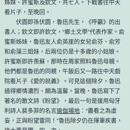
姊妹、許蜜斯及欽文，共七人。下戰書往中天
看片子，至晚回。
伏園即孫伏園，魯迅先生，《呼籲》的出
書人；欽文即許欽文，“鄉土文學”代表作家。俞
蜜斯姊妹，魯迅友人俞英崖的女兒俞芬、俞芳
和俞藻三姐妹，后兩位仍是十多歲的小姑娘。
許蜜斯即許羨蘇，那時在周家照料魯迅母親。
他們都是魯迅的同親，午飯后又一路往中天戲
院看片子《愛的就義》。可見這個除夕，魯迅
過得鄉情濃烈，頗為溫馨。當晚，魯迅寫下了
著名的散文詩《盼望》，最后一句是援用匈牙
利詩人裴多菲的名言
瑜伽場地
：“盡看之為虛
妄，正與盼望雷同！”魯迅除夕仍在揮筆疾書，