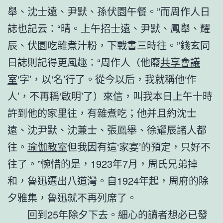
舉、沈士遠、尹默、孫伏園午餐。”而周作人日
誌也記云：“晴。上午招士遠、尹默、鳳舉、耀
辰、伏園吃雜煮汁粉，下戰書三時往。”錢玄同
日誌則記得更風趣：“周作人（他廢
共享會議
室
‘字’，以‘名’行了。從今以后，我就稱他‘作
人’，不再稱‘啟明’了）來信，叫我本日上午十時
許到他的家里往，有雜煮吃；他并且約沈士
遠、沈尹默、沈兼士、張鳳舉、徐耀辰諸人都
往。
瑜伽教室
但我因有這‘家宴’的預定，只好不
往了。”惋惜的是，1923年7月，周氏兄弟掉
和，魯迅遷出八道灣。自1924年起，周府的除
夕雅集，魯迅就不再列席了。
回到25年除夕下去。細心的讀者想必已發