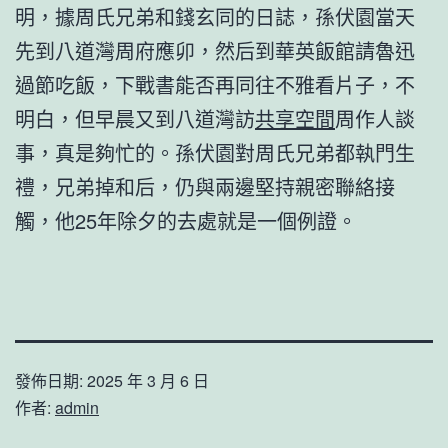
明，據周氏兄弟和錢玄同的日誌，孫伏園當天
先到八道灣周府應卯，然后到華英飯館請魯迅
過節吃飯，下戰書能否再同往不雅看片子，不
明白，但早晨又到八道灣訪
共享空間
周作人談
事，真是夠忙的。孫伏園對周氏兄弟都執門生
禮，兄弟掉和后，仍與兩邊堅持親密聯絡接
觸，他25年除夕的去處就是一個例證。
發佈日期:
2025 年 3 月 6 日
作者:
admin