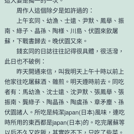
這大要是獨一的一次。
周作人這個除夕是如許過的：
上午玄同、幼漁、士遠、尹默、鳳舉、振
南、綠子、晶孫、陶様、川島、伏園來飲屠
蘇，下戰書歸去。晚伏園又來。
錢玄同的日誌往往記得很具體，很活潑，
此日也不破例：
昨天開通來信，叫我明天上午十時以前上
他家往吃屠蘇酒、雜煎。明天遵時前去。同吃
者有：馬幼漁、沈士遠、沈尹默、張鳳舉、張
振南、龔綠子、陶晶孫、陶虞孫、章矛塵、孫
伏園諸人。所吃是純潔japan(日本)風味，連吃
時所用的東西都是japan(日本)的。吃完屠蘇等
以后不久又吃飯，其實吃不下，只吃了些菜。