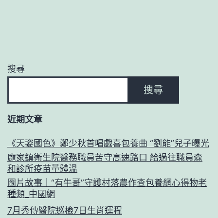
搜尋
搜尋
近期文章
《天姿國色》鄭少秋首唱戲喜包養曲 “劉能”兒子曝光
龐家鎮衛生院醫務職員苦守高速路口 給過往職員森
和診所疫苗量體溫
圖片故事｜“有牛哥”守護村落農作查包養網心得物老
種類_中國網
7月秀傳醫院巡檢7日生肖運程