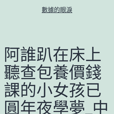
跳
數據的眼淚
至
主
要
內
容
阿誰趴在床上
聽查包養價錢
課的小女孩已
圓年夜學夢_中