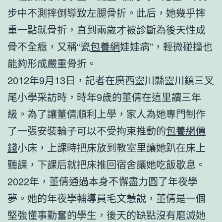
步中不測摔倒導致左腿骨折。此后，她幾乎摔
重一點就骨折，直到兩歲才被診斷為後天性成
骨不全癥，又稱“瓷
包養網
娃娃病”，輕微碰撞也
能夠形成嚴重骨折。
2012年9月13日，記者在廣西靈川縣靈川鎮三叉
尾小學采訪時，時年9歲的董倩在這里讀三年
級。為了讓董倩順利上學，家人為她專門制作
了一張安裝輪子可以不受拘束推動的
包養網價
錢
小床，上課時把床放到教室里讓她趴在床上
聽課，下課后就把床推回宿舍讓她吃飯歇息。
2022年，董倩通過本身不懈盡力圓了年夜學
夢。她的年夜學輔導員毛文慧說，董倩是一個
堅強懂事勤奮的學生，後天的缺點沒有磨滅她