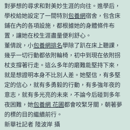
對夢想的尋求和對美妙生涯的向往。進學后，
學校給她設定了一間特別
包養網
宿舍，包含床
鋪在內的各項設施，都根據她的身體條件布
置，讓她在校生涯盡量便利舒心。
董倩說，小
包養網排名
學除了趴在床上聽課，
幾乎一切行動都依附輪椅，初中到現在依附拐
杖支撐著行走。這么多年的磨難能堅持下來，
就是想證明本身不比別人差。她堅信，有多堅
定的信心，就有多勇毅的行動，有多強年夜的
意志，就有多光亮的未來，不論今后碰到多年
夜困難，她
包養網 花圃
都會咬緊牙關，朝著夢
的標的目的繼續前行。
新華社記者 陸波岸 攝