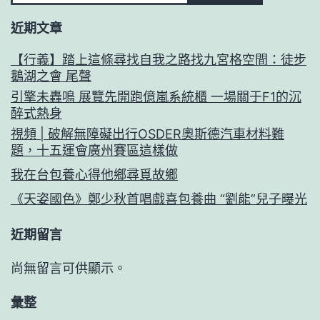
近期文章
【行義】踏上這條尋找自我之路找九宮格空間：徒步
鵝湖之會 尾聲
引擎未轟鳴 展覽先開跑億嵐系統櫃 一場關于F1的沉
醉式熱身
視頻 | 破解無障礙出行OSDER奧斯德汽車材料難
題，十五運會廣州賽區這樣做
我在台包養心得他鄉尋覓故鄉
《天姿國色》鄭少秋首唱戲喜包養曲 “劉能”兒子曝光
近期留言
尚無留言可供顯示。
彙整