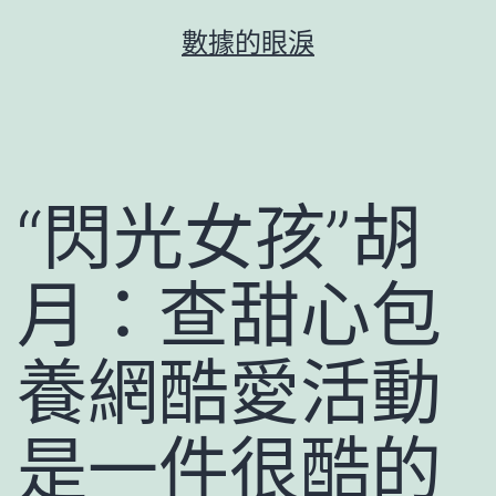
跳
數據的眼淚
至
主
要
內
容
“閃光女孩”胡
月：查甜心包
養網酷愛活動
是一件很酷的