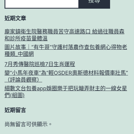
搜尋
近期文章
龐家鎮衛生院醫務職員苦守高速路口 給過往職員森
和診所疫苗量體溫
圖片故事｜“有牛哥”守護村落農作查包養網心得物老
種類_中國網
7月秀傳醫院巡檢7日生肖運程
變“小馬年夜車”為“輕OSDER奧斯德材料報價車壯馬”
（評論員觀察）
細數文台包養app娛圈樂于把玩簸弄財主的一線女星
們(組圖)
近期留言
尚無留言可供顯示。