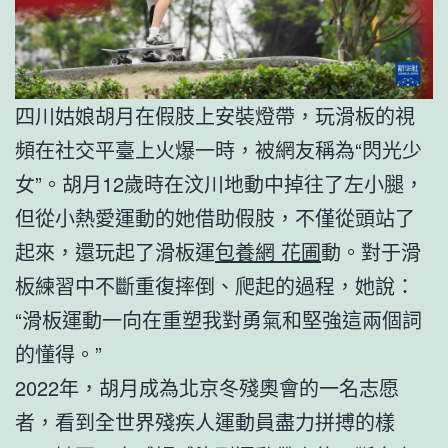
四川姑娘胡月在假肢上安裝燈帶，玩滑板的視
頻在社交平臺上火爆一時，被網友稱為“閃光少
女”。胡月12歲時在汶川地動中掉往了左小腿，
但從小熱愛運動的她借助假肢，不僅從頭站了
起來，還玩起了滑板運
包養網 花圃
動。對于滑
板練習中不斷重復摔倒、爬起的過程，她說：
“滑板運動一向在重塑我對勇氣和堅強這兩個詞
的懂得。”
2022年，胡月成為北京冬殘奧會的一名志愿
者，看到全世界殘疾人運動員盡力拼搏的樣