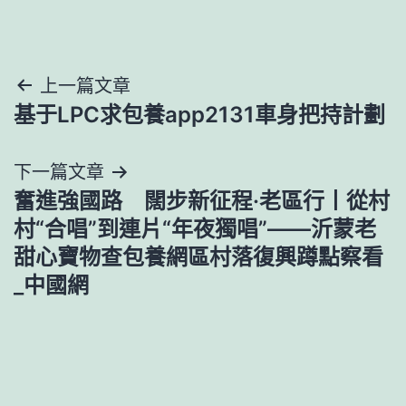
文
上一篇文章
基于LPC求包養app2131車身把持計劃
章
導
下一篇文章
奮進強國路 闊步新征程·老區行丨從村
覽
村“合唱”到連片“年夜獨唱”——沂蒙老
甜心寶物查包養網區村落復興蹲點察看
_中國網