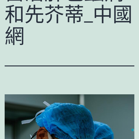
和先芥蒂_中國
網