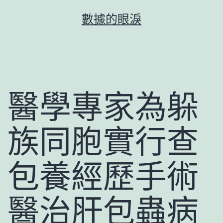
跳
數據的眼淚
至
主
要
內
容
醫學專家為躲
族同胞實行查
包養經歷手術
醫治肝包蟲病