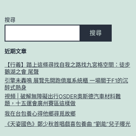
搜尋
搜尋
近期文章
【行義】踏上這條尋找自我之路找九宮格空間：徒步
鵝湖之會 尾聲
引擎未轟鳴 展覽先開跑億嵐系統櫃 一場關于F1的沉
醉式熱身
視頻 | 破解無障礙出行OSDER奧斯德汽車材料難
題，十五運會廣州賽區這樣做
我在台包養心得他鄉尋覓故鄉
《天姿國色》鄭少秋首唱戲喜包養曲 “劉能”兒子曝光