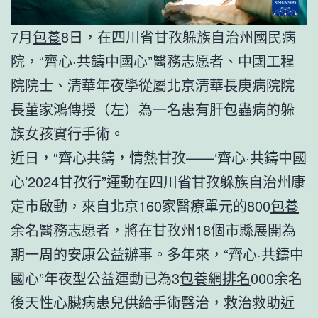
7月
包養
8日，在四川省甘孜躲族自治州國民病
院，“齊心·共鑄中國心”醫務志愿者、中國工程
院院士、清華年夜學從屬北京清華長庚病院院
長董家鴻傳授（左）為一名患有肝包蟲病的躲
族女孩實行手術。
近日，“齊心共鑄，情熱甘孜——‘齊心·共鑄中國
心’2024甘孜行”運動在四川省甘孜躲族自治州康
定市啟動，來自北京160家醫療單元的800
包養
余名醫務志愿者，將在甘孜州18個市縣展開為
期一周的安康公益辦事。多年來，“齊心·共鑄中
國心”年夜型公益運動已為3
包養網排名
000余名
後天性心臟病患兒供給手術醫治，救治救助近