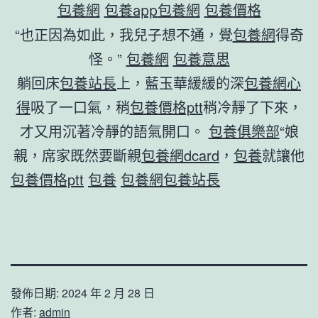
包養網
包養app
包養網
包養價格
“也正因為如此，我兒子想不通，覺
包養網
得奇
怪。”
包養網
包養意思
躺回床
包養站長
上，藍玉華緩緩的深
包養網心
得
吸了一口氣，稍
包養價格ptt
稍冷靜了下來，
才又用沉著冷靜的語氣開口。
包養俱樂部
“娘
親，席家既然要斷親
包養網dcard
，
包養
就讓他
包養價格ptt
包養
包養網
包養站長
發佈日期:
2024 年 2 月 28 日
作者:
admin