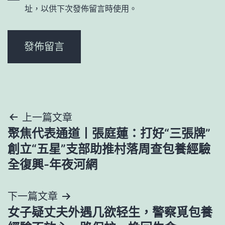
址，以供下次發佈留言時使用。
文
上一篇文章
聚焦代表通道丨張庭蓮：打好“三張牌”
章
創立“五星”支部助推村落周查包養經驗
導
全復興-年夜河網
覽
下一篇文章
女子疑丈夫外遇几欲轻生，警察覓包養