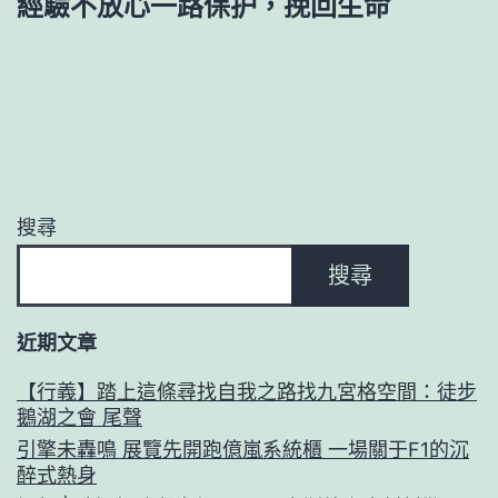
經驗不放心一路保护，挽回生命
搜尋
搜尋
近期文章
【行義】踏上這條尋找自我之路找九宮格空間：徒步
鵝湖之會 尾聲
引擎未轟鳴 展覽先開跑億嵐系統櫃 一場關于F1的沉
醉式熱身