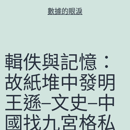
跳
數據的眼淚
至
主
要
內
容
輯佚與記憶：
故紙堆中發明
王遜–文史–中
國找九宮格私