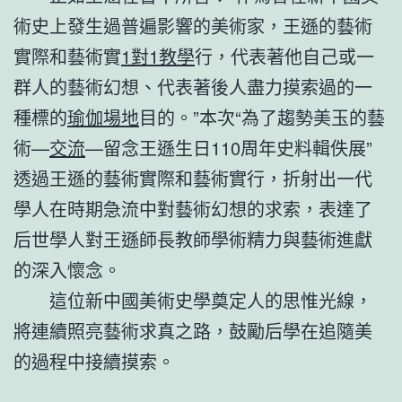
術史上發生過普遍影響的美術家，王遜的藝術
實際和藝術實
1對1教學
行，代表著他自己或一
群人的藝術幻想、代表著後人盡力摸索過的一
種標的
瑜伽場地
目的。”本次“為了趨勢美玉的藝
術—
交流
—留念王遜生日110周年史料輯佚展”
透過王遜的藝術實際和藝術實行，折射出一代
學人在時期急流中對藝術幻想的求索，表達了
后世學人對王遜師長教師學術精力與藝術進獻
的深入懷念。
這位新中國美術史學奠定人的思惟光線，
將連續照亮藝術求真之路，鼓勵后學在追隨美
的過程中接續摸索。