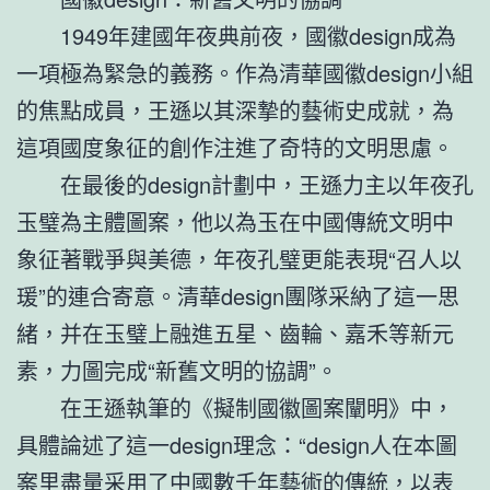
1949年建國年夜典前夜，國徽design成為
一項極為緊急的義務。作為清華國徽design小組
的焦點成員，王遜以其深摯的藝術史成就，為
這項國度象征的創作注進了奇特的文明思慮。
在最後的design計劃中，王遜力主以年夜孔
玉璧為主體圖案，他以為玉在中國傳統文明中
象征著戰爭與美德，年夜孔璧更能表現“召人以
瑗”的連合寄意。清華design團隊采納了這一思
緒，并在玉璧上融進五星、齒輪、嘉禾等新元
素，力圖完成“新舊文明的協調”。
在王遜執筆的《擬制國徽圖案闡明》中，
具體論述了這一design理念：“design人在本圖
案里盡量采用了中國數千年藝術的傳統，以表