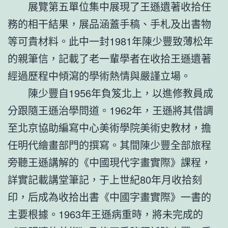
展覽第五單位集中展現了王遜遺著收拾任
務的相干結果，展品涵蓋手稿、手札及出書物
等可貴材料。此中一封1981年陳少豐致薄松年
的親筆信，記載了老一輩學者在收拾王遜遺著
經過歷程中傾瀉的學術熱情與嚴謹立場。
陳少豐自1956年負笈北上，以進修教員成
分跟隨王遜治學問道。1962年，王遜將其借調
至北京協助編寫中心美術學院美術史教材，擔
任明代繪畫部門的撰寫。其間陳少豐全部旅程
旁聽王遜講解的《中國現代字畫實際》課程，
詳實記載講堂筆記，于上世紀80年月收拾刻
印，后成為收拾出書《中國字畫實際》一書的
主要根據。1963年王遜病重時，將未完成的