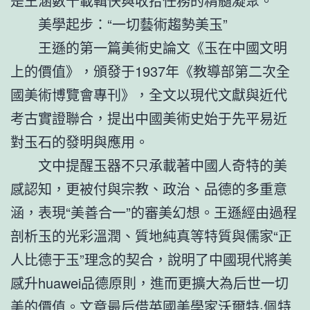
是王涵數十載輯佚與收拾任務的精髓凝聚。
美學起步：“一切藝術趨勢美玉”
王遜的第一篇美術史論文《玉在中國文明
上的價值》，頒發于1937年《教導部第二次全
國美術博覽會專刊》，全文以現代文獻與近代
考古實證聯合，提出中國美術史始于先平易近
對玉石的發明與應用。
文中提醒玉器不只承載著中國人奇特的美
感認知，更被付與宗教、政治、品德的多重意
涵，表現“美善合一”的審美幻想。王遜經由過程
剖析玉的光彩溫潤、質地純真等特質與儒家“正
人比德于玉”理念的契合，說明了中國現代將美
感升huawei品德原則，進而更擴大為后世一切
美的價值。文章最后借英國美學家沃爾特·佩特