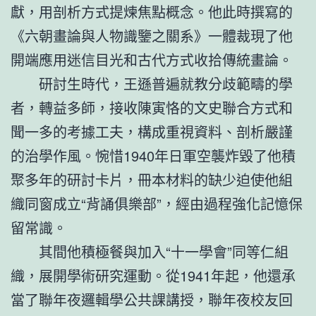
獻，用剖析方式提煉焦點概念。他此時撰寫的
《六朝畫論與人物識鑒之關系》一體裁現了他
開端應用迷信目光和古代方式收拾傳統畫論。
研討生時代，王遜普遍就教分歧範疇的學
者，轉益多師，接收陳寅恪的文史聯合方式和
聞一多的考據工夫，構成重視資料、剖析嚴謹
的治學作風。惋惜1940年日軍空襲炸毀了他積
聚多年的研討卡片，冊本材料的缺少迫使他組
織同窗成立“背誦俱樂部”，經由過程強化記憶保
留常識。
其間他積極餐與加入“十一學會”同等仁組
織，展開學術研究運動。從1941年起，他還承
當了聯年夜邏輯學公共課講授，聯年夜校友回