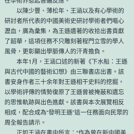
在學術界惹起普遍反應。
以陳少豐、薄松年、王涵以及有心學術的
研討者所代表的中國美術史研討學術者們嘔心
瀝血，廣為彙集，為王遜遺著的收拾出書貢獻
了韶華，這項任務不只雕刻著程門立雪的學人
風骨，更彰顯出學脈傳人的汗青擔負。
本年1月，王涵口述的新著《下水船：王遜
與古代中國的藝術幻想》由三聯書店出書。該
書安身作者三十余年對王遜相干史料的挖掘，
以學術評傳的情勢復原了王遜曾被掩蔽和遺忘
的思惟軌跡與出色進獻。該書與本次展覽相反
相成，配合成為“發明王遜”這一任務面向民眾的
周全報告請示。
正如王涵在書中所言：“作為曾在新中國美