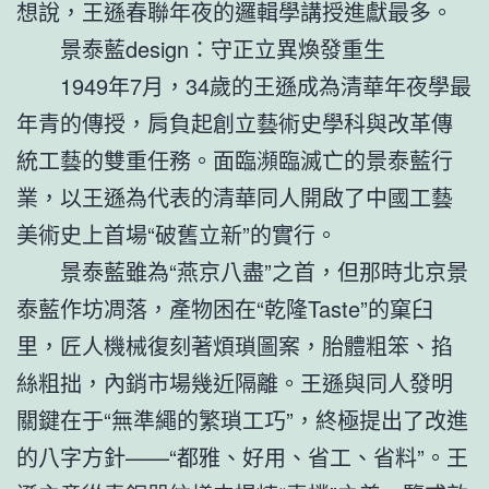
想說，王遜春聯年夜的邏輯學講授進獻最多。
景泰藍design：守正立異煥發重生
1949年7月，34歲的王遜成為清華年夜學最
年青的傳授，肩負起創立藝術史學科與改革傳
統工藝的雙重任務。面臨瀕臨滅亡的景泰藍行
業，以王遜為代表的清華同人開啟了中國工藝
美術史上首場“破舊立新”的實行。
景泰藍雖為“燕京八盡”之首，但那時北京景
泰藍作坊凋落，產物困在“乾隆Taste”的窠臼
里，匠人機械復刻著煩瑣圖案，胎體粗笨、掐
絲粗拙，內銷市場幾近隔離。王遜與同人發明
關鍵在于“無準繩的繁瑣工巧”，終極提出了改進
的八字方針——“都雅、好用、省工、省料”。王