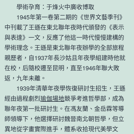
學術孕育：于烽火中廣收博取
1945年第一卷第二期的《世界文藝季刊》
中刊載了王遜在東北聯年夜時代頒發的《表示
與表達》一文，反應了他這一時代慢慢建構的
學術理念。王遜是東北聯年夜辦學的全部旅程
親歷者，自1937年長沙姑且年夜學組建時他就
在校，后隨校遷至昆明，直至1946年聯大敗
返，九年未離。
1939年清華年夜學恢復研討生招生，王遜
經由過程劇烈
瑜伽場地
競爭考進哲學部，成為
聯年夜第一批研討生。在馮友蘭、金岳霖等導
師領導下，他選擇研討魏晉南北朝哲學，但立
異地從字畫實際進手，體系收拾現代美學文