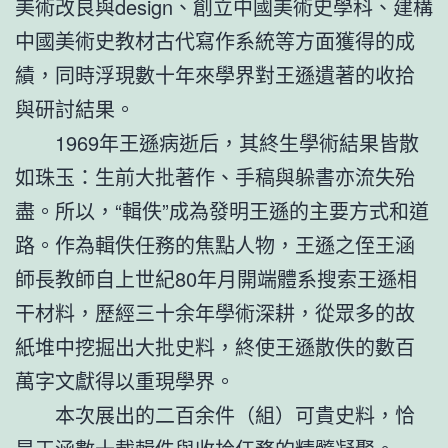
美術改良與design、創立中國美術史學科、建構
中國美術史教材古代寫作系統等方面獲得的成
績，同時浮現數十年來學界對王遜遺著的收拾
與研討結果。
1969年王遜病逝后，其終生學術結果皆散
如珠玉：生前大批著作、手稿與躲書亦流失殆
盡。所以，“輯佚”成為發明王遜的主要方式和道
路。作為輯佚任務的焦點人物，王遜之侄王涵
師長教師自上世紀80年月開端體系搜索王遜相
干材料，歷經三十余年學術深耕，從眾多的故
紙堆中挖掘出大批史料，終使王遜散佚的數百
萬字文獻得以重現學界。
本次展出的二百余件（組）可貴史料，恰