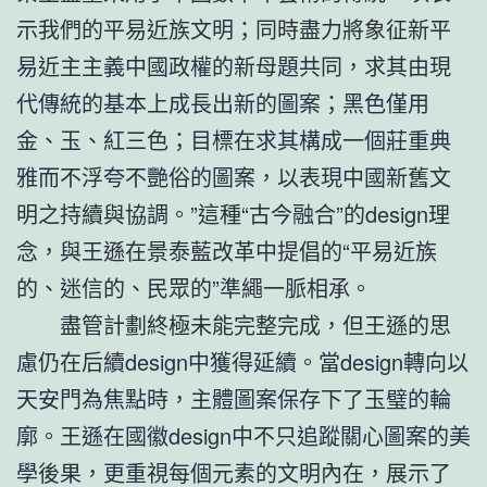
示我們的平易近族文明；同時盡力將象征新平
易近主主義中國政權的新母題共同，求其由現
代傳統的基本上成長出新的圖案；黑色僅用
金、玉、紅三色；目標在求其構成一個莊重典
雅而不浮夸不艷俗的圖案，以表現中國新舊文
明之持續與協調。”這種“古今融合”的design理
念，與王遜在景泰藍改革中提倡的“平易近族
的、迷信的、民眾的”準繩一脈相承。
盡管計劃終極未能完整完成，但王遜的思
慮仍在后續design中獲得延續。當design轉向以
天安門為焦點時，主體圖案保存下了玉璧的輪
廓。王遜在國徽design中不只追蹤關心圖案的美
學後果，更重視每個元素的文明內在，展示了