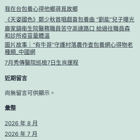
我在台包養心得他鄉尋覓故鄉
《天姿國色》鄭少秋首唱戲喜包養曲 “劉能”兒子曝光
龐家鎮衛生院醫務職員苦守高速路口 給過往職員森
和診所疫苗量體溫
圖片故事｜“有牛哥”守護村落農作查包養網心得物老
種類_中國網
7月秀傳醫院巡檢7日生肖運程
近期留言
尚無留言可供顯示。
彙整
2026 年 8 月
2026 年 7 月