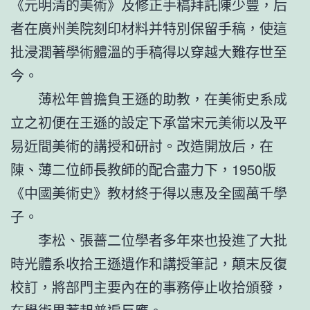
《元明清的美術》及修正手稿拜託陳少豐，后
者在廣州美院刻印材料并特別保留手稿，使這
批浸潤著學術體溫的手稿得以穿越大難存世至
今。
薄松年曾擔負王遜的助教，在美術史系成
立之初便在王遜的設定下承當宋元美術以及平
易近間美術的講授和研討。改造開放后，在
陳、薄二位師長教師的配合盡力下，1950版
《中國美術史》教材終于得以惠及全國萬千學
子。
李松、張薔二位學者多年來也投進了大批
時光體系收拾王遜遺作和講授筆記，顛末反復
校訂，將部門主要內在的事務停止收拾頒發，