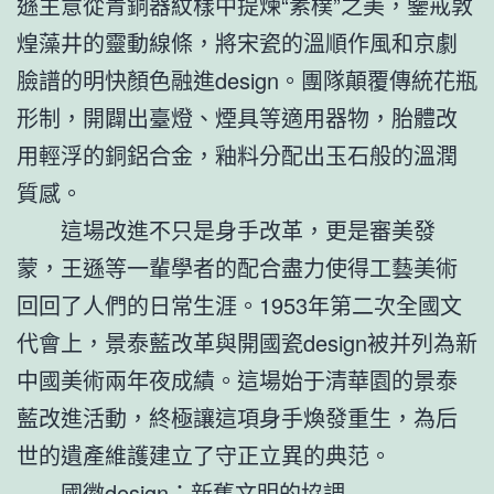
遜主意從青銅器紋樣中提煉“素樸”之美，鑒戒敦
煌藻井的靈動線條，將宋瓷的溫順作風和京劇
臉譜的明快顏色融進design。團隊顛覆傳統花瓶
形制，開闢出臺燈、煙具等適用器物，胎體改
用輕浮的銅鋁合金，釉料分配出玉石般的溫潤
質感。
這場改進不只是身手改革，更是審美發
蒙，王遜等一輩學者的配合盡力使得工藝美術
回回了人們的日常生涯。1953年第二次全國文
代會上，景泰藍改革與開國瓷design被并列為新
中國美術兩年夜成績。這場始于清華園的景泰
藍改進活動，終極讓這項身手煥發重生，為后
世的遺產維護建立了守正立異的典范。
國徽design：新舊文明的協調