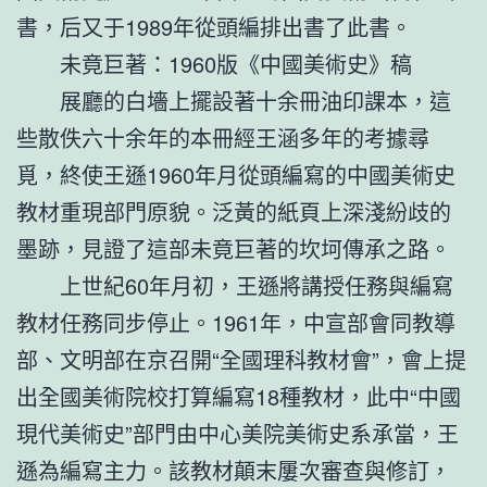
書，后又于1989年從頭編排出書了此書。
未竟巨著：1960版《中國美術史》稿
展廳的白墻上擺設著十余冊油印課本，這
些散佚六十余年的本冊經王涵多年的考據尋
覓，終使王遜1960年月從頭編寫的中國美術史
教材重現部門原貌。泛黃的紙頁上深淺紛歧的
墨跡，見證了這部未竟巨著的坎坷傳承之路。
上世紀60年月初，王遜將講授任務與編寫
教材任務同步停止。1961年，中宣部會同教導
部、文明部在京召開“全國理科教材會”，會上提
出全國美術院校打算編寫18種教材，此中“中國
現代美術史”部門由中心美院美術史系承當，王
遜為編寫主力。該教材顛末屢次審查與修訂，