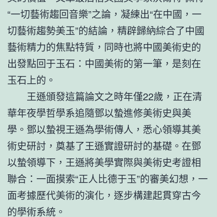
“一切藝術趨回音樂”之論，凝練出“在中國，一
切藝術趨勢美玉”的結論，精辟歸納綜合了中國
藝術精力的焦點特質，同時也將中國美術史的
出發點回于玉石：中國美術的第一筆，是刻在
玉石上的。
王遜頒發這篇論文之時年僅22歲，正在清
華年夜學哲學系追隨鄧以蟄進修美術史與美
學。鄧以蟄視王遜為學術傳人，悉心領導其美
術史研討，奠基了王遜實證研討的基礎。在鄧
以蟄領導下，王遜將美學實際與美術史考證相
聯合：一面摸索“正人比德于玉”的審美幻想，一
面考據歷代美術的演化，逐步構建起貫穿古今
的學術系統。