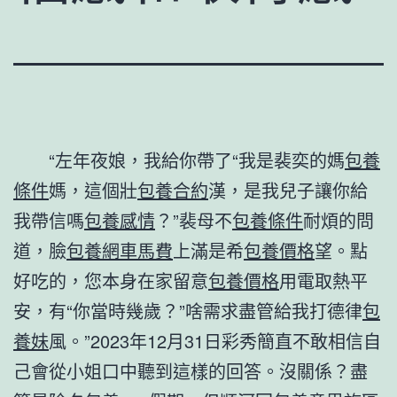
“左年夜娘，我給你帶了“我是裴奕的媽
包養
條件
媽，這個壯
包養合約
漢，是我兒子讓你給
我帶信嗎
包養感情
？”裴母不
包養條件
耐煩的問
道，臉
包養網車馬費
上滿是希
包養價格
望。點
好吃的，您本身在家留意
包養價格
用電取熱平
安，有“你當時幾歲？”啥需求盡管給我打德律
包
養妹
風。”2023年12月31日彩秀簡直不敢相信自
己會從小姐口中聽到這樣的回答。沒關係？盡