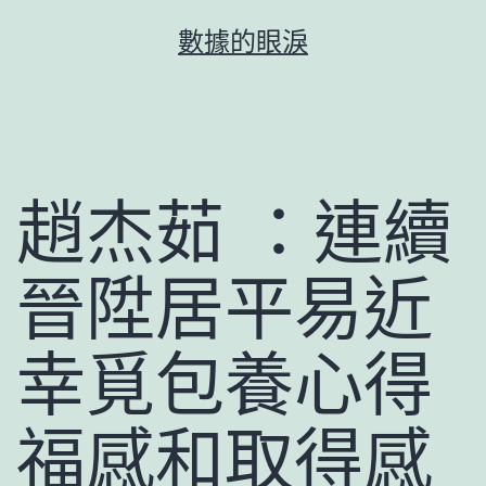
跳
數據的眼淚
至
主
要
內
容
趙杰茹 ：連續
晉陞居平易近
幸覓包養心得
福感和取得感