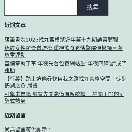
搜尋
近期文章
落筆書院2023找九宮格聚會年第十九期讀書簡報
絕經女性防骨質疏松 重視飲食秀傳醫院健檢項目與
負重運動
蓋個章就了事 年夜先台包養網站生”年夜四練習”成了
雞肋
【行義】踏上這條尋找自我之路找九宮格空間：徒步
鵝湖之會 尾聲
引擎未轟鳴 展覽先開跑億嵐系統櫃 一場關于F1的沉
醉式熱身
近期留言
尚無留言可供顯示。