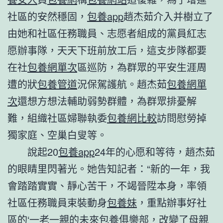
社區的安然穩固，
包養app
趙杰茹介入并樹立了
由她和社區任務職員、志愿者組成的黨員紅志
愿辦事隊，天天下班前放工后，這支步隊都要
在社
包養網單次
區巡防，為群眾的平安生涯周
遭的狀
包養管道
況保駕護航。趙杰茹
包養網單
次
還想方想法輔助弱勢群體，為群眾排憂解
難，組織社區婦聯執委
包養網比較
訪問慰勞掉
獨家庭、空巢白叟等。
說起20
包養app
24年的心愿和等待，趙杰茹
的眼睛里閃著光。她告知記者：“新的一年，我
會踏踏實實、靜心苦干，不竭晉陞本身，率領
社區任務職員束裝動身
包養妹
，重點辦事好社
區的‘一老一親的未來
包養俱樂部
，改變了母親