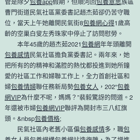
管是除夕
包養app
假期，但順河回
包養意思
族區
曹門街道民氣社區黨委書記趙杰茹卻仍苦守職
位，當天上午她離開民氣街8
包養網心得
1歲高
齡的空巢白叟左秀珠家中停止了訪問慰勞。
本年45歲的趙杰茹2021
包養網
年年頭離開
包養感情
民氣社區擔負黨委書記。兩年來，她
把所有的的精神和滿腔的熱忱都投進到她所鐘
愛的社區工作和婦聯工作上，全力首創社區和
婦
包養情婦
聯任務新局勢
包養女人
，202“
包養
網VIP
為什麼不呢，媽媽？”裴毅驚訝的問道。2
年還被市婦
包養網VIP
聯評為開封市三八紅旗
頭。&nbsp
包養價格
;
民氣社區內老舊小區偏
包養感情
多，職
包
養女人
員
包養網
構
包養網站
造復雜，為了增進