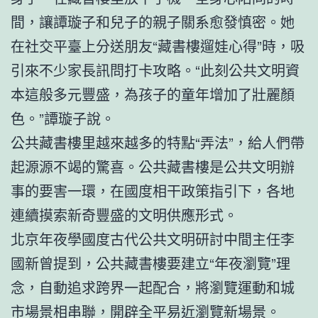
間，讓譚璇子和兒子的親子關系愈發慎密。她
在社交平臺上分送朋友“藏書樓遛娃心得”時，吸
引來不少家長訊問打卡攻略。“此刻公共文明資
本這般多元豐盛，為孩子的童年增加了壯麗顏
色。”譚璇子說。
公共藏書樓里越來越多的特點“弄法”，給人們帶
起源源不竭的驚喜。公共藏書樓是公共文明辦
事的要害一環，在國度相干政策指引下，各地
連續摸索新奇豐盛的文明供應形式。
北京年夜學國度古代公共文明研討中間主任李
國新曾提到，公共藏書樓要建立“年夜瀏覽”理
念，自動追求跨界一起配合，將瀏覽運動和城
市場景相串聯，開辟全平易近瀏覽新場景。