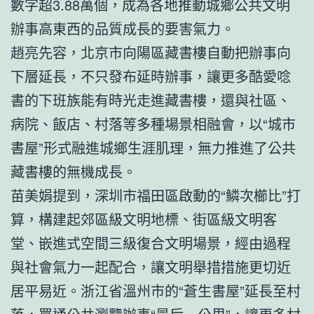
數字超3.88萬個，成為各地推動城鄉公共文明
辦事高東西的品質成長的要害氣力。
趙亮先容，北京市向陽區藏書樓自動把辦事向
下層延長，不只發布延時辦事，讓更多酷愛唸
書的下班族能有時光走進藏書樓，還與社區、
病院、飯店、村落等多種場景相融會，以“城市
書屋”形式融進城鄉生涯肌理，無力推進了公共
藏書樓的無機成長。
苗美娟提到，深圳市福田區啟動的“鱗次櫛比”打
算，構建起郊區級文明地標、街區級文明客
堂、嵌進式空間三級復合文明場景，經由過程
與社會氣力一起配合，讓文明舉措措施更切近
居平易近。浙江省溫州市的“蒼生書屋”延長至村