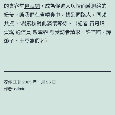
的會客堂
包養網
，成為促進人與情面感聯絡的
紐帶。讓我們在書噴鼻中，找到同路人，同頻
共振。”楊素秋對此滿懷等待。（記者 黃丹瑋
賀瑤 通信員 趙雪霏 應受訪者請求，許喵喵、譚
璇子、土豆為假名）
發佈日期:
2025 年 1 月 25 日
作者:
admin