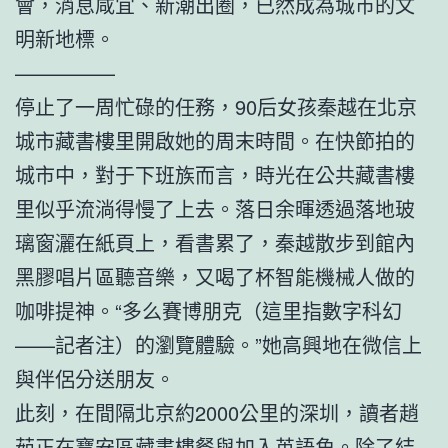
會，消息咸宜、新潮出圈，已然成為城市的文
明新地標。
—————
停止了一周忙碌的任務，90后女孩秦越在北京
城市藏書樓里開啟她的周末時間。在快節拍的
城市中，對于下班族而言，時光在公共藏書樓
里似乎流淌得慢了上去。落日余暉透過落地玻
璃窗灑在紙頁上，看書累了，秦越散步到館內
黑膠唱片區聽音樂，又喝了杯智能機械人做的
咖啡提神。“多么賽博朋克（這里指數字科幻
——記者注）的瀏覽體驗。”她高興地在微信上
與伴侶分送朋友。
此刻，在間隔北京約2000公里的深圳，讀者趙
茹正在寶安區藏書樓餐與加入英語角。除了結