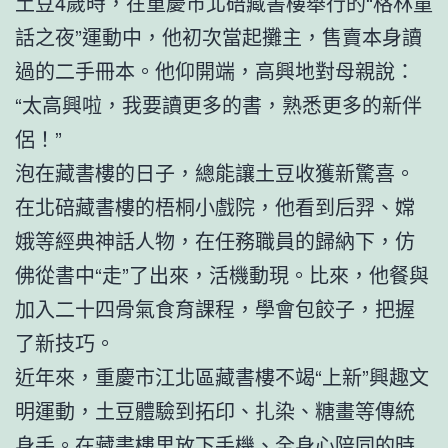
土豆4歲時，在重慶市北碚藏書樓舉行的“格林童
話之夜”運動中，他初次當起攤主，售賣本身讀
過的二手冊本。他仰開端，高興地對母親說：
“太高興啦，我要讀更多的書，熟悉更多的新伴
侶！”
泡在藏書樓的日子，總能讓土豆收獲新驚喜。
在北碚藏書樓的梧桐小戲院，他看到后羿、嫦
娥等經典神話人物，在任務職員的歸納下，仿
佛從書中“走”了出來，活機動現。比來，他餐與
加入二十四骨氣食育課程，學會包餃子，把握
了新技巧。
近年來，重慶市江北區藏書樓不竭“上新”興趣文
明運動，土豆體驗到拓印、扎染、糖畫等傳統
身手。在藏書樓里放下手機、全身心陪同的時