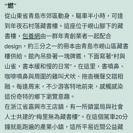
“燃”
從山東省青島市郊區動身，驅車半小時，可達
到年夜石村落藏書樓。這座位于嶗山腳下的藏
書樓，
包養網
由一群年青創業者一起配合
design，約三分之一的冊本由青島市嶗山區藏書
樓供給。館內吊掛著一塊牌匾，下面寫著“村與
山雀，書本緩和慢的日常”。在這里，書噴鼻、
咖啡噴鼻與周圍的雞叫犬吠、拖沓機聲交錯相
融。每逢周末，不少游客特地前來，感觸感染
這份奇特的鄉下瀏覽意趣。
在浙江省嘉興市王店鎮，有一所鎮當局與社會
人士共建的“梅里無為藏書樓”。在這個駕車20分
鐘就能跑遍的產業小鎮，這所平易近間公益藏