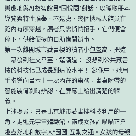
興趣地與AI數智館員“圖悅閱”對話，以獲取冊本
導覽與特性推舉。不遠處，幾個機械人館員在
館內有序穿越，讀者只需悄悄招手，它們便會
停下，供給便捷的自助借閱辦事。
第一次離開城市藏書樓的讀者小
包養
高，把這
一幕發到社交平臺，驚嘆道：“沒想到公共藏書
樓的科技化已成長到這般水平！”錄像中，她用
手指導向書本上一處內在的事務，書桌附帶的
智能裝備剎時辨認，在屏幕上給出清楚的釋
義。
上述場景，只是北京城市藏書樓科技利用的一
角。走進元宇宙體驗館，兩歲女孩許喵喵正興
趣盎然地和數字人“圖圖”互動交通。女孩的母親