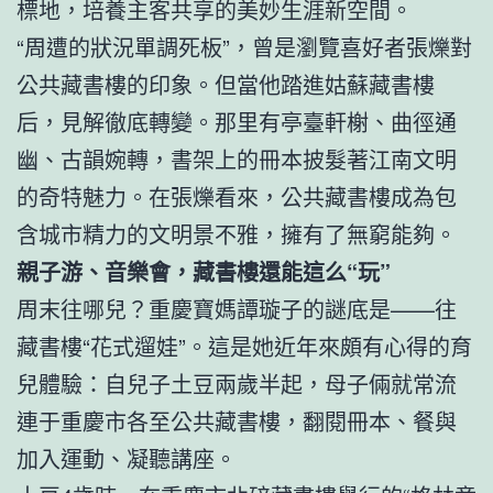
標地，培養主客共享的美妙生涯新空間。
“周遭的狀況單調死板”，曾是瀏覽喜好者張爍對
公共藏書樓的印象。但當他踏進姑蘇藏書樓
后，見解徹底轉變。那里有亭臺軒榭、曲徑通
幽、古韻婉轉，書架上的冊本披髮著江南文明
的奇特魅力。在張爍看來，公共藏書樓成為包
含城市精力的文明景不雅，擁有了無窮能夠。
親子游、音樂會，藏書樓還能這么“玩”
周末往哪兒？重慶寶媽譚璇子的謎底是——往
藏書樓“花式遛娃”。這是她近年來頗有心得的育
兒體驗：自兒子土豆兩歲半起，母子倆就常流
連于重慶市各至公共藏書樓，翻閱冊本、餐與
加入運動、凝聽講座。