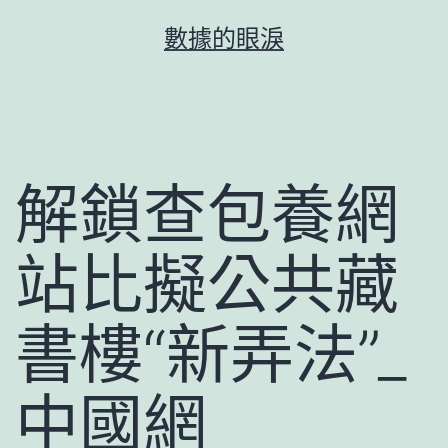
跳
數據的眼淚
至
主
要
內
容
解鎖查包養網
站比擬公共藏
書樓“新弄法”_
中國網