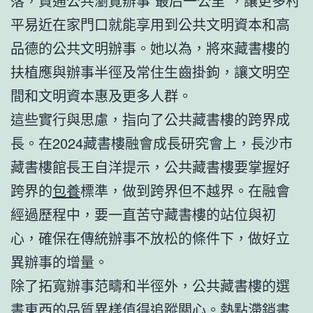
落，買通公共瀏覽辦事“最后一公里”，讓更多村
平易近在家門口就能享用到公共文明資本和高
品德的公共文明辦事。她以為，將來藏書樓的
扶植應與辦事半徑及常住生齒掛鉤，讓文明空
間和文明資本惠及更多人群。
這些實行與思慮，指向了公共藏書樓的跨界成
長。在2024藏書樓融會成長研究會上，長沙市
藏書樓館長王自洋提示，公共藏書樓要掌握好
跨界的
包養
標準，做到跨界但不越界。在融會
經過歷程中，要一直苦守藏書樓的站位與初
心，確保在傳統辦事不放松的條件下，做好立
異辦事的增量。
除了拓寬辦事范疇和半徑外，公共藏書樓的選
書東西的品質異樣值得追蹤關心。熱點滯銷書