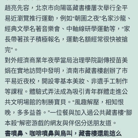
趙亮先容，北京市向陽區藏書樓屢次舉行全平
易近瀏覽推行運動，例如“朝圖之夜”名家沙龍、
經典文學名著音樂會、中軸線研學運動等，“家
長帶著孩子積極報名，運動名額經常很快被搶
完”。
對外經濟商業年夜學當局治理學院副傳授苗美
娟在實地訪問中發明，濟南市藏書樓創辦了市
平易近夜校，開設零基本美妝、非遺手工制作
等課程。體驗式弄法成為吸引青年群體走進公
共文明場館的制勝寶貝。“風趣解壓，相知恨
晚，多多益善。”一位餐與加入過公共藏書樓“腳
本殺”解密游戲的網友與伴侶分送朋友道。
書噴鼻、咖啡噴鼻與鳥叫，藏書樓還能這么