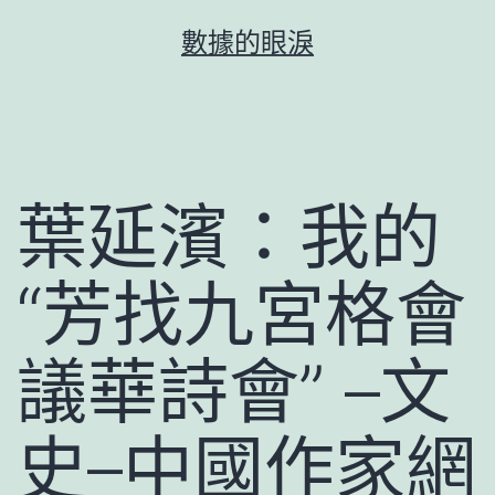
跳
數據的眼淚
至
主
要
內
容
葉延濱：我的
“芳找九宮格會
議華詩會” –文
史–中國作家網