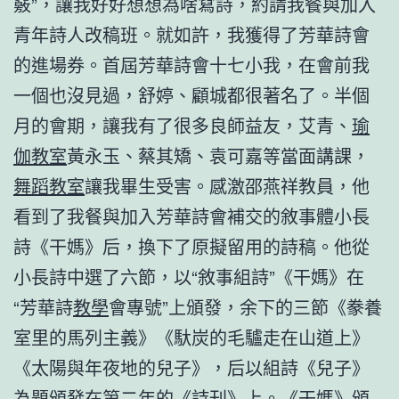
竅”，讓我好好想想為啥寫詩，約請我餐與加入
青年詩人改稿班。就如許，我獲得了芳華詩會
的進場券。首屆芳華詩會十七小我，在會前我
一個也沒見過，舒婷、顧城都很著名了。半個
月的會期，讓我有了很多良師益友，艾青、
瑜
伽教室
黃永玉、蔡其矯、袁可嘉等當面講課，
舞蹈教室
讓我畢生受害。感激邵燕祥教員，他
看到了我餐與加入芳華詩會補交的敘事體小長
詩《干媽》后，換下了原擬留用的詩稿。他從
小長詩中選了六節，以“敘事組詩”《干媽》在
“芳華詩
教學
會專號”上頒發，余下的三節《豢養
室里的馬列主義》《馱炭的毛驢走在山道上》
《太陽與年夜地的兒子》，后以組詩《兒子》
為題頒發在第二年的《詩刊》上。《干媽》頒