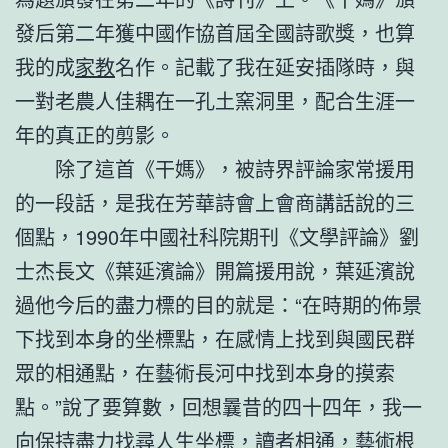
發后第二年獲中國作協首屆全國詩歌獎，也算
我的成
家教
名作。記載了我在延安插隊時，與
一對老農人佳耦在一孔土窯洞里，配合生涯一
年的真正的剪影。
除了這首《干媽》，被詩界評論家常援用
的一段話，是我在芳華詩會上會商講話說的三
個點，1990年中國社科院期刊《文學評論》劉
士杰長文《葉延濱論》開篇援用說，葉延濱說
過他今后的盡力標的目的就是：“在時期的佈景
下找到本身的坐標點，在感情上找到與國民群
眾的相通點，在藝術長河中找到本身的摸索
點。”說了要算數，回想曩昔的四十四年，我一
向保持盡力找尋人生坐標，讀者相通，藝術根