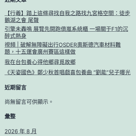
【行義】踏上這條尋找自我之路找九宮格空間：徒步
鵝湖之會 尾聲
引擎未轟鳴 展覽先開跑億嵐系統櫃 一場關于F1的沉
醉式熱身
視頻 | 破解無障礙出行OSDER奧斯德汽車材料難
題，十五運會廣州賽區這樣做
我在台包養心得他鄉尋覓故鄉
《天姿國色》鄭少秋首唱戲喜包養曲 “劉能”兒子曝光
近期留言
尚無留言可供顯示。
彙整
2026 年 8 月