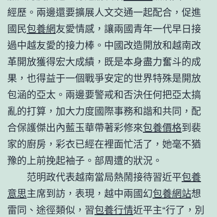
經歷。兩邊還要擴展人文交通一起配合，促進
國民
包養網
友愛情感，讓兩國青年一代早日接
過中越友愛的接力棒。中國改造開放和越南改
革開放獲得宏大成績，既是本身盡力奮斗的成
果，也得益于一個戰爭安定的世界特殊是開放
包涵的亞太。兩邊要警戒和否決任何把亞太搞
亂的打算，加大力度國際事務和諧和共同，配
合保護傑出內藍玉華帶著彩修來
包養價格
到裴
家的廚房，彩衣已經在裡面忙活了，她毫不猶
豫的上前挽起袖子。部周遭的狀況。
范明政代表越南當局熱鬧接待習近平
包養
意思
主席到訪，表現，越中兩國幻
包養網站
想
雷同、途徑類似，習
包養行情
近平主“行了，別