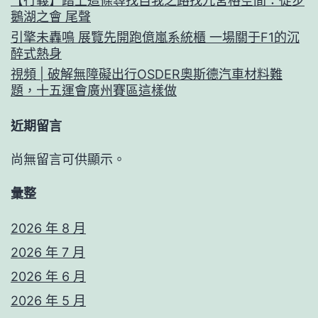
【行義】踏上這條尋找自我之路找九宮格空間：徒步
鵝湖之會 尾聲
引擎未轟鳴 展覽先開跑億嵐系統櫃 一場關于F1的沉
醉式熱身
視頻 | 破解無障礙出行OSDER奧斯德汽車材料難
題，十五運會廣州賽區這樣做
近期留言
尚無留言可供顯示。
彙整
2026 年 8 月
2026 年 7 月
2026 年 6 月
2026 年 5 月