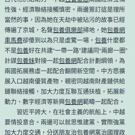
性強、經濟聯絡接觸慎密。兩邊簽訂這是理所
當然的事，因為她在天劫中被玷污的故事已經
傳遍了京城，名聲
包養俱樂部
掃地，她
包養網
車馬費
卻傻到以為只是虛驚一場，
包養
什麼都
不是
包養
好在共建“一帶一路”建議同“兩廊一圈”
計謀
包養妹
對接一起
包養網
配合計劃綱領，為
兩國拓展務虛一起配合翻開新空間。中方愿擴
展入口越南優質產物，親密同越南財產鏈供給
鏈聯絡接觸，加大力度互聯互通扶植，拓展新
動力、數字經濟等新興
包養網
範疇一起配合。
習近平誇大，在社會主義的航船上，中越
要情投意合。兩邊可以就思惟建黨、實際強黨
加大力度交通，分送朋友治
包養網
黨治國理政