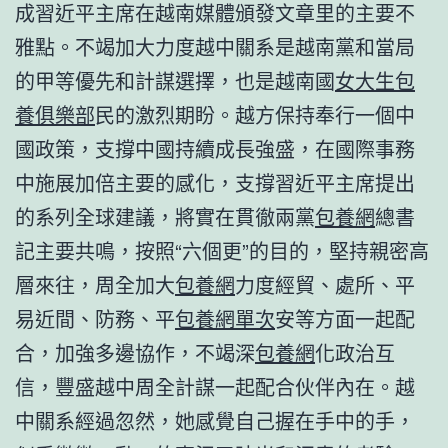
成習近平主席在越南媒體頒發文章里的主要不
雅點。不竭加大力度越中關系是越南黨和當局
的甲等優先和計謀選擇，也是越南國
女大生包
養俱樂部
民的激烈期盼。越方保持奉行一個中
國政策，支撐中國持續成長強盛，在國際事務
中施展加倍主要的感化，支撐習近平主席提出
的系列全球建議，將實在貫徹兩黨
包養網
總書
記主要共鳴，按照“六個更”的目的，堅持親密高
層來往，周全加大
包養網
力度經貿、處所、平
易近間、防務、平
包養網單次
安等方面一起配
合，加強多邊協作，不竭深
包養網
化政治互
信，豐盛越中周全計謀一起配合伙伴內在。越
中關系經過忽然，她感覺自己握在手中的手，