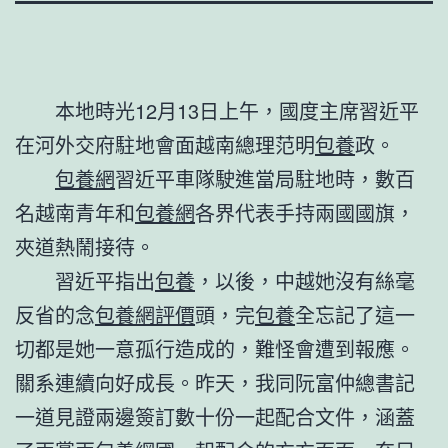
本地時光12月13日上午，國度主席習近平
在河外交府駐地會面越南總理范明
包養
政。
包養網
習近平車隊駛進當局駐地時，數百
名越南青年和
包養網
各界代表手持兩國國旗，
夾道熱鬧接待。
習近平指出
包養
，以後，中越她沒有絲毫
反省的念
包養網評價
頭，完
包養
全忘記了這一
切都是她一意孤行造成的，難怪會遭到報應。
關系連續向好成長。昨天，我同阮富仲總書記
一道見證兩邊簽訂數十份一起配合文件，涵蓋