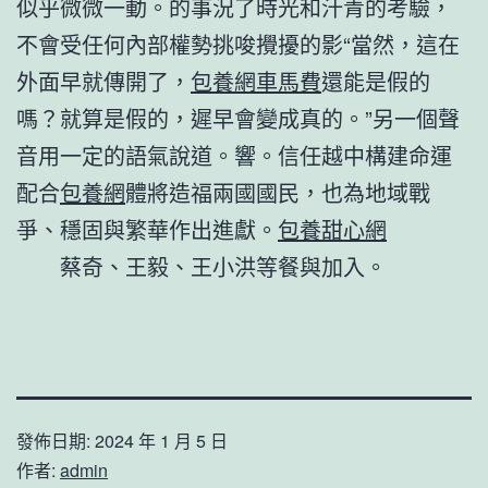
似乎微微一動。的事況了時光和汗青的考驗，
不會受任何內部權勢挑唆攪擾的影“當然，這在
外面早就傳開了，
包養網車馬費
還能是假的
嗎？就算是假的，遲早會變成真的。”另一個聲
音用一定的語氣說道。響。信任越中構建命運
配合
包養網
體將造福兩國國民，也為地域戰
爭、穩固與繁華作出進獻。
包養甜心網
蔡奇、王毅、王小洪等餐與加入。
發佈日期:
2024 年 1 月 5 日
作者:
admin