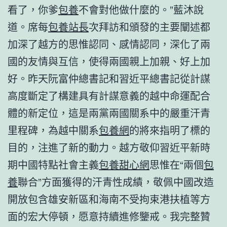
看了，你爹
包養
不會對他做什麼的。”藍沐說
道。席每
包養站長
次拜訪和頒發的主要闡述都
加深了越方的思惟認同、感情認同，深化了兩
國的友情與互信，使得兩國親上加親、好上加
好。昨天阮富仲總書記和習近平總書記從計謀
高度斷定了構建具有計謀意義的越中命運配合
體的新定位，這是兩黨兩國關系中的嚴重汗青
里程碑，為越中關系
包養網
的將來指明了標的
目的，注進了新的動力。越方敬仰習近平新時
期中國特點社會主義
包養甜心網
思惟在“兩個
包
養
聯合”方面獲得的汗青性成績，敬佩中國改造
開放包含雄安新區和海南不受拘束港扶植等方
面的宏大停頓，愿意持續進修鑒戒。我完整贊