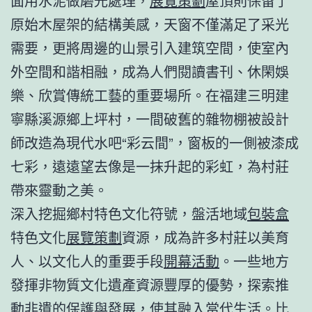
面用水泥做磨光處理，
展覽策劃
屋頂則保留了
原始木屋架的結構美感，天窗不僅滿足了采光
需要，更將周邊的山景引入建筑空間，使室內
外空間和諧相融，成為人們閱讀書刊、休閑娛
樂、欣賞傳統工藝的重要場所。在福建三明建
寧縣溪源鄉上坪村，一間破舊的雜物棚被設計
師改造為現代水吧“彩云間”，窗板的一側被漆成
七彩，遠遠望去像是一抹升起的彩虹，為村莊
帶來靈動之美。
深入挖掘鄉村特色文化符號，盤活地域
包裝盒
特色文化
展覽策劃
資源，成為許多村莊以美育
人、以文化人的重要手段
開幕活動
。一些地方
發揮非物質文化遺產資源豐厚的優勢，探索推
動非遺的保護與發展，使其融入當代生活。比