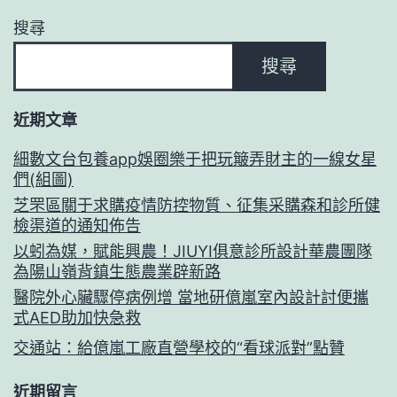
搜尋
搜尋
近期文章
細數文台包養app娛圈樂于把玩簸弄財主的一線女星
們(組圖)
芝罘區關于求購疫情防控物質、征集采購森和診所健
檢渠道的通知佈告
以蚓為媒，賦能興農！JIUYI俱意診所設計華農團隊
為陽山嶺背鎮生態農業辟新路
醫院外心臟驟停病例增 當地研億嵐室內設計討便攜
式AED助加快急救
交通站：給億嵐工廠直營學校的“看球派對”點贊
近期留言