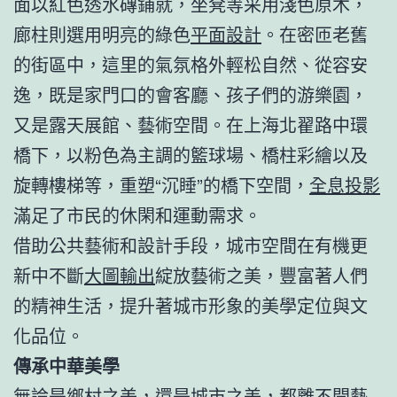
面以紅色透水磚鋪就，坐凳等采用淺色原木，
廊柱則選用明亮的綠色
平面設計
。在密匝老舊
的街區中，這里的氣氛格外輕松自然、從容安
逸，既是家門口的會客廳、孩子們的游樂園，
又是露天展館、藝術空間。在上海北翟路中環
橋下，以粉色為主調的籃球場、橋柱彩繪以及
旋轉樓梯等，重塑“沉睡”的橋下空間，
全息投影
滿足了市民的休閑和運動需求。
借助公共藝術和設計手段，城市空間在有機更
新中不斷
大圖輸出
綻放藝術之美，豐富著人們
的精神生活，提升著城市形象的美學定位與文
化品位。
傳承中華美學
無論是鄉村之美，還是城市之美，都離不開藝