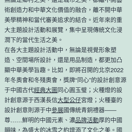
術創造力和中華文化價值的融合，離不開中華
美學精神和當代審美追求的結合。近年來的重
大主題設計活動和展覽，集中呈現傳統文化浸
潤下的當代生活之美。
在各大主題設計活動中，無論是視覺形象塑
造、空間場所設計，還是用品制造，都更加凸
顯中華美學旨趣。比如，即將召開的北京2022
年冬奧會和冬殘奧會，獎牌“同心”的設計創意源
于中國古代
經典大圖
同心圓玉璧；火種燈的設
計創意源于西漢長信
大型公仔
宮燈；火種臺的
設計創意則源于中
參展
國傳統青銅禮器——
尊……鮮明的中國元素、濃
品牌活動
厚的中國
韻味，為盛大的冰雪之約增添了文化之美。國