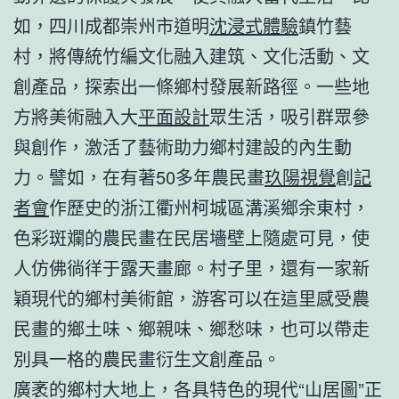
如，四川成都崇州市道明
沈浸式體驗
鎮竹藝
村，將傳統竹編文化融入建筑、文化活動、文
創產品，探索出一條鄉村發展新路徑。一些地
方將美術融入大
平面設計
眾生活，吸引群眾參
與創作，激活了藝術助力鄉村建設的內生動
力。譬如，在有著50多年農民畫
玖陽視覺
創
記
者會
作歷史的浙江衢州柯城區溝溪鄉余東村，
色彩斑斕的農民畫在民居墻壁上隨處可見，使
人仿佛徜徉于露天畫廊。村子里，還有一家新
穎現代的鄉村美術館，游客可以在這里感受農
民畫的鄉土味、鄉親味、鄉愁味，也可以帶走
別具一格的農民畫衍生文創產品。
廣袤的鄉村大地上，各具特色的現代“山居圖”正