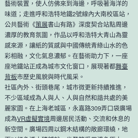
藝術裝置，使人仿佛來到海邊，呼吸著海洋的
味道；走進呼和浩特地鐵2號線內大南校區站，
公共藝術《
策展
書山有路》深度契合站點周邊
濃厚的教育氛圍，作品以呼和浩特大青山為靈
感來源，讓紙的質感與中國傳統青綠山水的色
彩相融，文化氣息濃郁。在藝術助力下，一座
座地鐵站正成為城市文化窗口，展現著都
舞臺
背板
市歷史風貌與時代風采。
社區內外、街頭巷尾，城市微更新持續推進，
不少區域成為人與人、人與自然和諧共處的美
麗家園。在上海老城區，永嘉路309弄口袋廣場
成為
VR虛擬實境
周邊居民活動、交流和休息的
新空間。廣場四周以鋼木結構的敞廊環繞，地