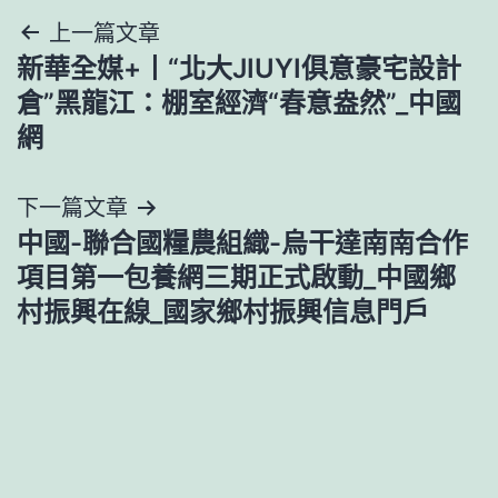
文
上一篇文章
新華全媒+丨“北大JIUYI俱意豪宅設計
章
倉”黑龍江：棚室經濟“春意盎然”_中國
導
網
覽
下一篇文章
中國-聯合國糧農組織-烏干達南南合作
項目第一包養網三期正式啟動_中國鄉
村振興在線_國家鄉村振興信息門戶