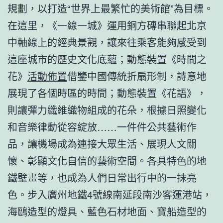
規劃，以打造“世界上最繁忙的美術館”為目標。
在這里，《一線一城》運用銅方磚串聯起北京
中軸線上的經典景觀，讓來往乘客能夠感受到
這座城市的歷史文化底蘊；動態裝置《時間之
花》
活動佈置
借鑒中國傳統折扇形制，詩意地
展現了各個時區的時間；動態裝置《花語》，
則讓彈力纖維織物組成的花朵，根據日照變化
和音樂律動從容綻放……一件件公共藝術作
品，讓機場成為連接大眾生活、展現人文關
懷、彰顯文化自信的藝術空間。各具特色的地
鐵壁畫等，也成為人們日常出行中的一抹亮
色。步入廣州地鐵4號線南延段南沙客運港站，
海鷗造型的燈具、藍色石材地面、寶船造型的