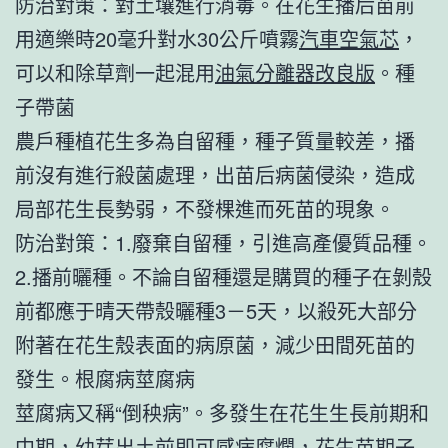
防治對策：對土壤進行消毒。在花生播后苗前
用適樂時20毫升對水30公斤噴霧
汽車空氣芯
，
可以和除草劑一起混用
油氣分離器改良版
。種
子帶菌
農戶種植花生多為自留種，種子質量較差，播
前沒有進行殺菌處理，出苗后病菌侵染，造成
局部花生長勢弱，不發棵進而死苗的現象。
防治對策：1.廢棄自留種，引進高產優質品種。
2.播前曬種。不論自留種還是購買的種子在剝殼
前都應于晴天帶殼曬種3－5天，以殺死大部分
附著在花生殼表面的病原菌，減少田間死苗的
發生。根腐病莖腐病
莖腐病又稱“倒秧病”。多發生在花生生長前期和
中期，幼芽出土前即可感病腐爛，花生苗期子