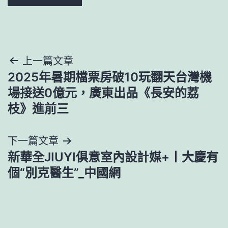
文
上一篇文章
2025年暑期檔票房破10玩翻天台灣機
章
場接送0億元，廣東出品《長安的荔
導
枝》進前三
覽
下一篇文章
新華全JIUYI俱意室內設計媒+丨大慶有
個“別克醫生”_中國網