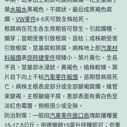
葉
水箱水
黑褐色，干腐狀，最后成黑褐色腐
爛，
VW零件
4-5天可致全株枯死。
根腐病在花生各生育期皆可發生。引起爛種、
爛芽；苗期受害引致根腐、苗枯；成株期受害
引致根腐、莖基腐和莢腐。病株地上部
汽車材
料報價
表
保時捷零件
現矮小、葉片黃化、生長
不良，莖基部水浸狀，黃褐色，植株較矮，葉
片自下向上干枯
汽車零件報價
，苗期發病易死
亡。病株主根表皮部分或全部變褐腐爛，維管
束變褐，主根皺縮干腐，患部表面有黃白色至
淡紅色霉層，側根很少或全無。
防治對策：一般田
汽車零件進口商
塊畝播種量
15-17.5公斤，用適樂時15毫升拌種即可；但重