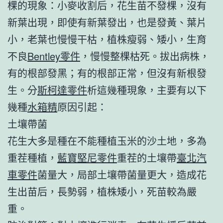
棵的現象：小麥收割后，花生苗不發棵，沒有
新葉出現，即使有新葉發出，也是發黃、葉片
小，老葉也慢慢干枯，植株瘦弱、矮小，生育
不良
Bentley零件
，慢慢整棵枯死。拔出病株，
有的根部發黑；有的根部正常，但沒有新根發
生。分
斯柯達零件
析這幾種現象，主要有以下
幾種
水箱精
原因引起：
土壤帶菌
花生大多是種在不能種植玉米的沙土地，多為
重茬種植，
藍寶堅尼零件
重茬的土壤帶
臺北汽
車零件
菌量大，局部土壤帶菌量更大，造成花
生出苗后，長勢弱，植株矮小，死苗較為嚴
重。