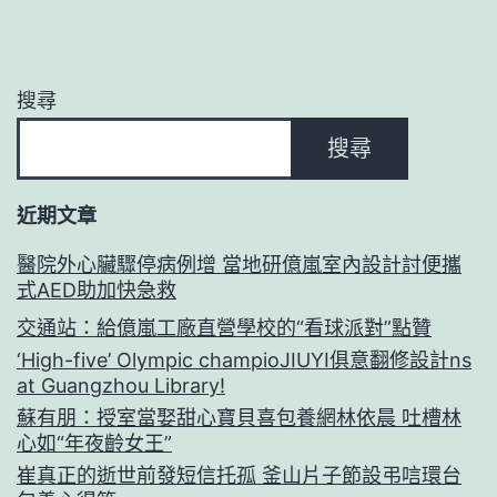
搜尋
搜尋
近期文章
醫院外心臟驟停病例增 當地研億嵐室內設計討便攜
式AED助加快急救
交通站：給億嵐工廠直營學校的“看球派對”點贊
‘High-five’ Olympic champioJIUYI俱意翻修設計ns
at Guangzhou Library!
蘇有朋：授室當娶甜心寶貝喜包養網林依晨 吐槽林
心如“年夜齡女王”
崔真正的逝世前發短信托孤 釜山片子節設弔唁環台