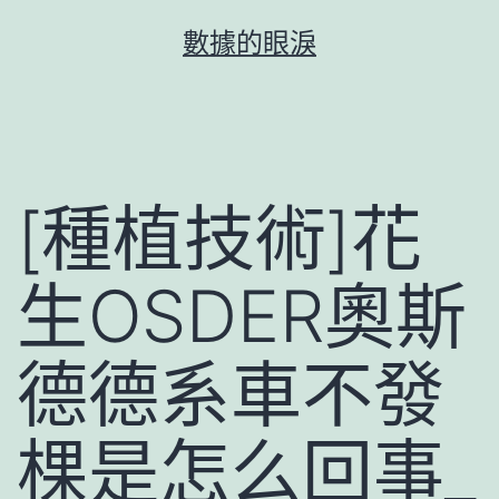
跳
數據的眼淚
至
主
要
內
容
[種植技術]花
生OSDER奧斯
德德系車不發
棵是怎么回事_