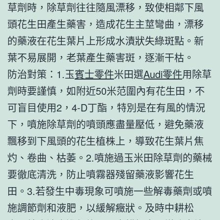
草劑時，除草劑往往隨風漂移，致使相鄰下風
頭花生田產生藥害，造成花生主莖彎曲，漂移
的藥液在花生葉片上形成水漬狀失綠斑點。新
葉不易展開，老葉產生藥害斑，逐漸干枯。
防治對策：1.玉
賓士零件
米田選
Audi零件
用除草
劑時要謹慎，如附近50米范圍內有花生田，不
可盲目使用2，4-D丁酯，特別是在有風的情況
下，噴施除草劑的噴頭應盡量壓低，避免藥液
飄移到下風頭的花生植株上，導致花生葉片焦
灼、卷曲、枯萎。2.噴施過玉米田除草劑的藥械
要徹底清洗，防止噴霧器殘留藥液影響花生
田。3.若發生中毒現象可噴施一些解毒藥劑或噴
施調節劑和液肥，以緩解癥狀。及時中耕松