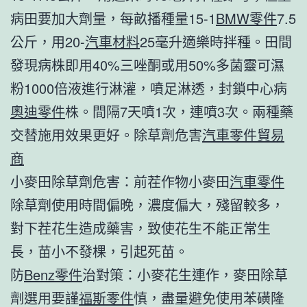
病田要加大劑量，每畝播種量15-1
BMW零件
7.5
公斤，用20-
汽車材料
25毫升適樂時拌種。田間
發現病株即用40%三唑酮或用50%多菌靈可濕
粉1000倍液進行淋灌，噴足淋透，封鎖中心病
奧迪零件
株。間隔7天噴1次，連噴3次。兩種藥
交替施用效果更好。除草劑危害
汽車零件貿易
商
小麥田除草劑危害：前茬作物小麥田
汽車零件
除草劑使用時間偏晚，濃度偏大，殘留較多，
對下茬花生造成藥害，致使花生不能正常生
長，苗小不發棵，引起死苗。
防
Benz零件
治對策：小麥花生連作，麥田除草
劑選用要謹
福斯零件
慎，盡量避免使用苯磺隆