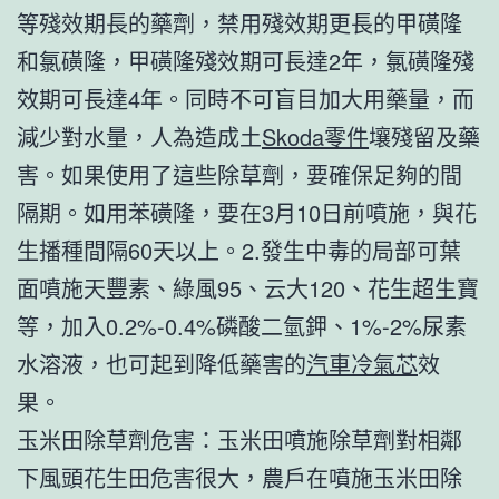
等殘效期長的藥劑，禁用殘效期更長的甲磺隆
和氯磺隆，甲磺隆殘效期可長達2年，氯磺隆殘
效期可長達4年。同時不可盲目加大用藥量，而
減少對水量，人為造成土
Skoda零件
壤殘留及藥
害。如果使用了這些除草劑，要確保足夠的間
隔期。如用苯磺隆，要在3月10日前噴施，與花
生播種間隔60天以上。2.發生中毒的局部可葉
面噴施天豐素、綠風95、云大120、花生超生寶
等，加入0.2%-0.4%磷酸二氫鉀、1%-2%尿素
水溶液，也可起到降低藥害的
汽車冷氣芯
效
果。
玉米田除草劑危害：玉米田噴施除草劑對相鄰
下風頭花生田危害很大，農戶在噴施玉米田除