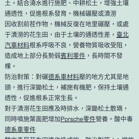
土。結合澆水進行施肥、中耕松土，增強土壤
通透性，促進根系發育。機械碾壓或漬澇
因收割前茬作物，機械反復在地里碾壓，或處
于漬澇的花生田，由于土壤的通透性差，
臺北
汽車材料
根系呼吸不良，營養物質吸收受阻，
造成地上部分長勢弱
賓利零件
，長時間不發
棵。
防治對策：對碾
德系車材料
壓的地方尤其是地
頭，進行深鋤松土，補施有機肥，保持土壤通
透性，促進根系正常生長。
對于漬澇花生田應及時排水，深鋤松土散墑，
同時噴施葉面肥增加
Porsche零件
營養。酸中毒
德系車零件