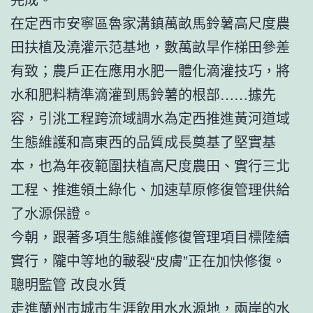
在定西市安寧區魯家溝鎮萬畝馬鈴薯高尺度農
田扶植及澆灌示范基地，數萬畝旱作梯田參差
有致；農戶正在應用水肥一體化滴灌技巧，將
水和肥料精準滴灌到馬鈴薯的根部……據先
容，引洮工程跨流域調水為定西推進黃河道域
生態維護和高東西的品質成長奠基了堅實基
本，也為年夜範圍扶植高尺度農田、實行三北
工程、推進領土綠化、加速草原修復管理供給
了水源保證。
今朝，跟著多項生態維護修復管理項目標陸續
實行，隴中等地的皸裂“皮膚”正在加快修復。
聰明監管 改良水質
走進蘭州市城市生涯飲用水水源地，兩岸的水