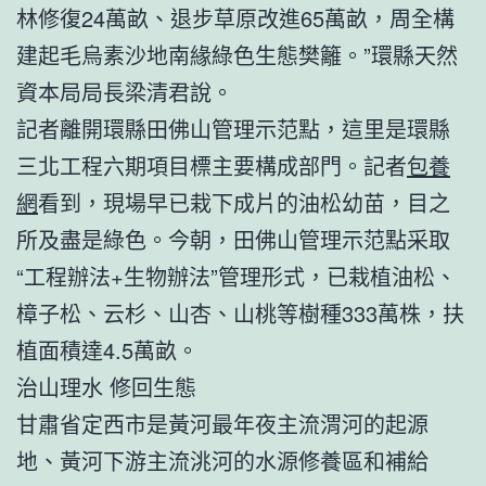
林修復24萬畝、退步草原改進65萬畝，周全構
建起毛烏素沙地南緣綠色生態樊籬。”環縣天然
資本局局長梁清君說。
記者離開環縣田佛山管理示范點，這里是環縣
三北工程六期項目標主要構成部門。記者
包養
網
看到，現場早已栽下成片的油松幼苗，目之
所及盡是綠色。今朝，田佛山管理示范點采取
“工程辦法+生物辦法”管理形式，已栽植油松、
樟子松、云杉、山杏、山桃等樹種333萬株，扶
植面積達4.5萬畝。
治山理水 修回生態
甘肅省定西市是黃河最年夜主流渭河的起源
地、黃河下游主流洮河的水源修養區和補給