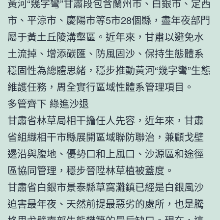
黃河“幾字彎”甘肅段包含蘭州市、白銀市、定西
市、平涼市、慶陽市等5市28個縣，盡年夜部門
屬于黃土丘陵溝壑區。近年來，甘肅以避免水
土流掉、增添碳匯、防風固沙、保持生態體系
穩固性為總體思緒，穩步推動黃河“幾字彎”生態
維護任務，周全實行區域性體系管理項目。
多管齊下 綠進沙退
甘肅省林草局相干擔任人先容，近年來，甘肅
省組織相干市縣展開區域聯防聯治，兼顧戈壁
邊沿與腹地、優勢口和上風口、沙源區和途徑
區協同管理，穩步晉陞林草植被蓋度。
甘肅省白銀市景泰縣草窩灘鎮已經是白銀風沙
迫害最年夜、天然前提最惡劣的處所，也是騰