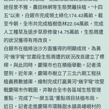
途徑景不雅、農田林網等生態樊籬扶植。“十四
五”以來，白銀市完成領土綠化174.43萬畝。截
至今朝，全市共完成植樹造林22.04萬畝，完成
人工種草及退步草原修復14.75萬畝，生態周遭
的狀況獲得有用改良。
白銀市在植綠治沙方面獲得的明顯成效，為黃
河“幾字彎”甘肅段生態周遭的狀況改良建立了標
桿。與此同時，慶陽市也在積極舉動。記者清
楚到，近年來，慶陽市樹立了三北六期工程扶
植義務數據庫，繪制完成打贏黃河“幾字彎”攻堅
戰慶陽市作戰圖，并聯合全市各區域生態管理
重點，完成了“一屏五區”重點項目扶植布局。
近日，記者走進慶陽市環縣甜水鎮高崾峴村的