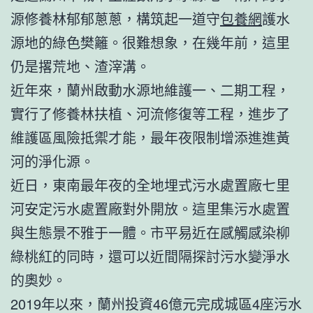
源修養林郁郁蔥蔥，構筑起一道守
包養網
護水
源地的綠色樊籬。很難想象，在幾年前，這里
仍是撂荒地、渣滓溝。
近年來，蘭州啟動水源地維護一、二期工程，
實行了修養林扶植、河流修復等工程，進步了
維護區風險抵禦才能，最年夜限制增添進進黃
河的淨化源。
近日，東南最年夜的全地埋式污水處置廠七里
河安定污水處置廠對外開放。這里集污水處置
與生態景不雅于一體。市平易近在感觸感染柳
綠桃紅的同時，還可以近間隔探討污水變淨水
的奧妙。
2019年以來，蘭州投資46億元完成城區4座污水