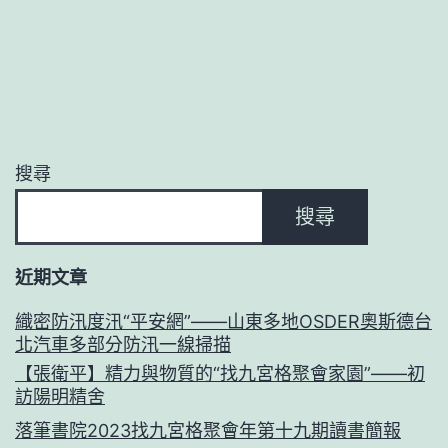
搜尋
搜尋
近期文章
織密防汛度汛“平安網”——山東多地OSDER奧斯德台
北汽車多部分防汛一線掃描
【張衛平】精力與物質的“找九宮格聚會家園”——初
訪陽明精舍
落筆書院2023找九宮格聚會年第十九期讀書簡報