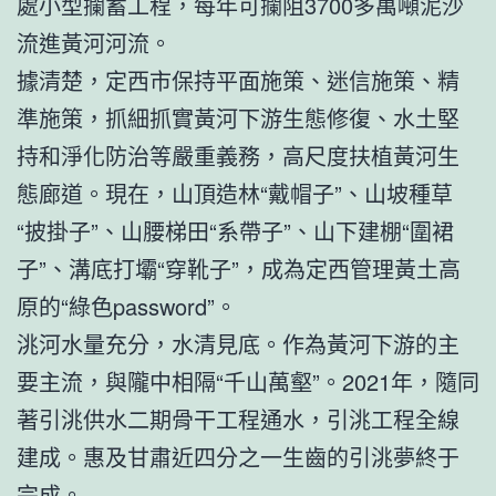
處小型攔蓄工程，每年可攔阻3700多萬噸泥沙
流進黃河河流。
據清楚，定西市保持平面施策、迷信施策、精
準施策，抓細抓實黃河下游生態修復、水土堅
持和淨化防治等嚴重義務，高尺度扶植黃河生
態廊道。現在，山頂造林“戴帽子”、山坡種草
“披掛子”、山腰梯田“系帶子”、山下建棚“圍裙
子”、溝底打壩“穿靴子”，成為定西管理黃土高
原的“綠色password”。
洮河水量充分，水清見底。作為黃河下游的主
要主流，與隴中相隔“千山萬壑”。2021年，隨同
著引洮供水二期骨干工程通水，引洮工程全線
建成。惠及甘肅近四分之一生齒的引洮夢終于
完成。