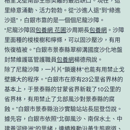
格里戈壁南部生態樊籬的最后缺口。現在，這
里綠意涌動、活力勃勃。從“沙進人退”到“綠進
沙退”，白銀市靠的是一個個尼龍沙障。
“尼龍沙障固
包養網 花圃
沙周期長
包養網
。沙障
里面種的梭梭樹和檸條，可以固沙壓沙，有用
恢復植被。”白銀市景泰縣翠柳溝國度沙化地盤
封禁維護區管護職員
包養網
楊德飛說。
除了尼龍沙障，一片片“鎖邊林”也能有用禁止戈
壁擴大的程序。“白銀市在原有23公里省界林的
基本上，于景泰縣的甘蒙省界新栽了10公里的
省界林，有用禁止了北部風沙對景泰縣的腐
蝕。”白銀市景泰縣治沙實驗站站長屈登岱說。
據先容，白銀市依照“北御風沙、南保水土、中
建黃河綠洲”的思緒，連續推動沿黃生態廊道、