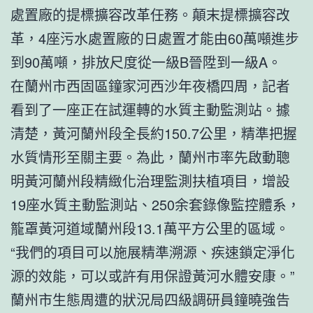
處置廠的提標擴容改革任務。顛末提標擴容改
革，4座污水處置廠的日處置才能由60萬噸進步
到90萬噸，排放尺度從一級B晉陞到一級A。
在蘭州市西固區鐘家河西沙年夜橋四周，記者
看到了一座正在試運轉的水質主動監測站。據
清楚，黃河蘭州段全長約150.7公里，精準把握
水質情形至關主要。為此，蘭州市率先啟動聰
明黃河蘭州段精緻化治理監測扶植項目，增設
19座水質主動監測站、250余套錄像監控體系，
籠罩黃河道域蘭州段13.1萬平方公里的區域。
“我們的項目可以施展精準溯源、疾速鎖定淨化
源的效能，可以或許有用保證黃河水體安康。”
蘭州市生態周遭的狀況局四級調研員鐘曉強告