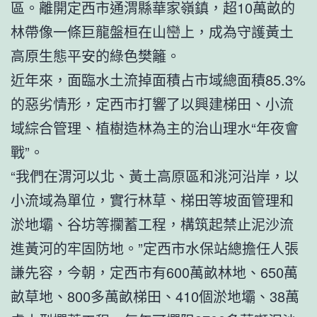
區。離開定西市通渭縣華家嶺鎮，超10萬畝的
林帶像一條巨龍盤桓在山巒上，成為守護黃土
高原生態平安的綠色樊籬。
近年來，面臨水土流掉面積占市域總面積85.3%
的惡劣情形，定西市打響了以興建梯田、小流
域綜合管理、植樹造林為主的治山理水“年夜會
戰”。
“我們在渭河以北、黃土高原區和洮河沿岸，以
小流域為單位，實行林草、梯田等坡面管理和
淤地壩、谷坊等攔蓄工程，構筑起禁止泥沙流
進黃河的牢固防地。”定西市水保站總擔任人張
謙先容，今朝，定西市有600萬畝林地、650萬
畝草地、800多萬畝梯田、410個淤地壩、38萬