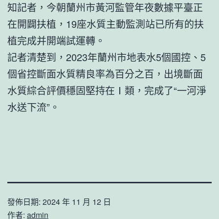
知記者，今朝蘭州市黃河監管年夜數據平臺正
在開闢扶植，19座水質主動監測站已所有的扶
植完成并開端試運轉。
記者清楚到，2023年蘭州市地表水5個國控、5
個省控斷面水質精良率為百分之百，出境斷面
水質綜合評價穩固堅持在Ⅰ類，完成了“一河淨
水送下流”。
發佈日期:
2024 年 11 月 12 日
作者:
admin