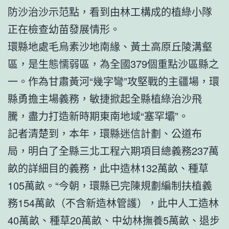
防沙治沙示范點，看到由林工構成的植綠小隊
正在檢查幼苗發展情形。
環縣地處毛烏素沙地南緣、黃土高原丘陵溝壑
區，是生態懦弱區，為全國379個重點沙區縣之
一。作為甘肅黃河“幾字彎”攻堅戰的主疆場，環
縣勇擔主場義務，敏捷掀起全縣植綠治沙飛
騰，盡力打造新時期東南地域“塞罕壩”。
記者清楚到，本年，環縣迷信計劃、公道布
局，明白了全縣三北工程六期項目總義務237萬
畝的詳細目的義務，此中造林132萬畝、種草
105萬畝。“今朝，環縣已完陳規劃編制扶植義
務154萬畝（不含新造林管護），此中人工造林
40萬畝、種草20萬畝、中幼林撫養5萬畝、退步