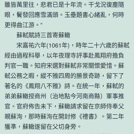
雖皆萬里往，悲君已是十年流。干戈況復塵隨
眼，鬢發回應雪滿頭。玉壘題書心緒亂，何時
更得曲江游。”
蘇軾賦詩三首寄蘇轍
宋嘉祐六年(1061年)，時年二十六歲的蘇軾
經由過程科舉，以年夜理寺評事赴鳳翔府擔負
判官一職。知府宋選對蘇軾非常關懷愛惜。蘇
軾公務之暇，縱不雅四周的勝景奇跡，留下了
著名的《鳳翔八不雅》詩。在統一年，蘇軾的
弟弟蘇轍授商州（治地點今河南商縣）軍事推
官。官府佈告未下，蘇轍請求留在京師侍奉父
親蘇洵，那時蘇洵在開封修《禮書》。第二年
獲準，蘇轍遂留在父切身旁。