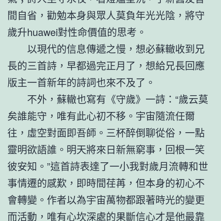
間自省，勸勉本身與眾人莫負年光光陰，將守
歲升huawei對性命價值的思考。
以現代的信息傳遞之慢，想必蘇轍收到兄
長的三首詩，早都過完正月了，想給兄長回應
版主一首新年的詩詞也來不及了。
不外，蘇轍也寫有《守歲》一詩：“歲云莫
矣誰能守，唯有此心初不移。宇宙隨流任爾
往，虛空對面即吾師。三杯醉倒聊從俗，一點
靈明欲語誰。明天將來日新無窮事，回根一笑
彼安知。”這首詩表達了一小我對歲月流轉和世
事情遷的感歎，即時間荏苒，但本身的初心不
會轉變。作者以為宇宙萬物都跟著時光的變更
而活動，唯有心坎深處的果斷信心才是他最靠