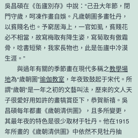
吳昌碩在《缶廬別存》中說：“己丑大年節，閉
門守歲，呵凍作畫自娛。凡歲朝圖多畫牡丹，
以貧賤名也。予窮居海上，一官如虱，貧賤花
必不相當，故寫梅取有降生姿，寫菊取有傲霜
骨，唸書短檠，我家長物也，此是缶廬中冷漠
生涯。”
與過年有關的季節畫在現代多稱之
教學場
地
為“歲朝圖”
瑜伽教室
，年夜致鼓起于宋代。所
謂“歲朝”是一年之初的文藝叫法，歷來的文人天
子很愛好用如許的畫犒賞臣下，恭賀新禧。吳
昌碩每年都畫《歲朝清供圖》，且多所變更，
其最年夜的特色是很少取材于牡丹。他在1915
年所畫的《歲朝清供圖》中依然不見牡丹抽