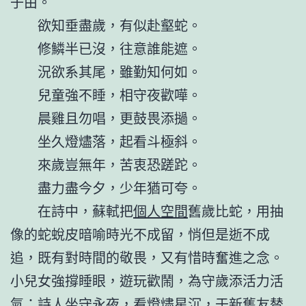
子由。
欲知垂盡歲，有似赴壑蛇。
修鱗半已沒，往意誰能遮。
況欲系其尾，雖勤知何如。
兒童強不睡，相守夜歡嘩。
晨雞且勿唱，更鼓畏添撾。
坐久燈燼落，起看斗極斜。
來歲豈無年，苦衷恐蹉跎。
盡力盡今夕，少年猶可夸。
在詩中，蘇軾把
個人空間
舊歲比蛇，用抽
像的蛇蛻皮暗喻時光不成留，悄但是逝不成
追，既有對時間的敬畏，又有惜時奮進之念。
小兒女強撐睡眼，遊玩歡鬧，為守歲添活力活
氣；詩人坐守永夜，看燈燼星沉，于新舊友替