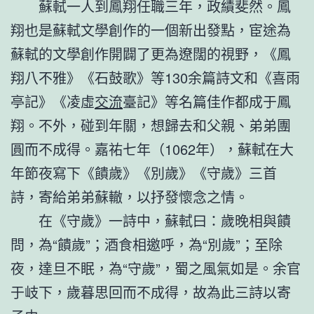
蘇軾一人到鳳翔任職三年，政績斐然。鳳
翔也是蘇軾文學創作的一個新出發點，宦途為
蘇軾的文學創作開闢了更為遼闊的視野，《鳳
翔八不雅》《石鼓歌》等130余篇詩文和《喜雨
亭記》《凌虛
交流
臺記》等名篇佳作都成于鳳
翔。不外，碰到年關，想歸去和父親、弟弟團
圓而不成得。嘉祐七年（1062年），蘇軾在大
年節夜寫下《饋歲》《別歲》《守歲》三首
詩，寄給弟弟蘇轍，以抒發懷念之情。
在《守歲》一詩中，蘇軾曰：歲晚相與饋
問，為“饋歲”；酒食相邀呼，為“別歲”；至除
夜，達旦不眠，為“守歲”，蜀之風氣如是。余官
于岐下，歲暮思回而不成得，故為此三詩以寄