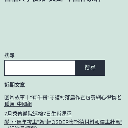
搜尋
搜尋
近期文章
圖片故事｜“有牛哥”守護村落農作查包養網心得物老
種類_中國網
7月秀傳醫院巡檢7日生肖運程
變“小馬年夜車”為“輕OSDER奧斯德材料報價車壯馬”