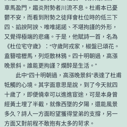
車馬盈門，趨炎附勢者川流不息。杜甫本已憂
鬱不安，而看到附勢之徒拜會杜位時的低三下
四、諂諛阿諛、唯唯諾諾、不堪拘謹的外形，
又覺得極端的悲痛。于是，他賦詩一首，名為
《杜位宅守歲》：“守歲阿戎家，椒盤已頌花。
盍簪喧櫪馬，列炬散林鴉。四十明朝過，高漲
晚景斜。誰能更拘謹？爛醉是生活。”
此中“四十明朝過，高漲晚景斜”表達了杜甫
牴觸的心境。其字面意思是說，到了今天就四
十歲了，即便僥幸可以進進宦途，可是本身曾
經黃土埋了半截，就像西墜的夕陽，還能風景
多久？詩人一方面盼望獲得堂弟的支撐，另一
方面又對前程不敢抱有太多的苛求。