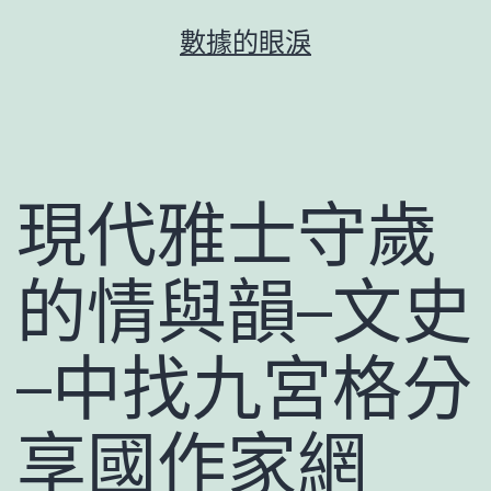
跳
數據的眼淚
至
主
要
內
容
現代雅士守歲
的情與韻–文史
–中找九宮格分
享國作家網