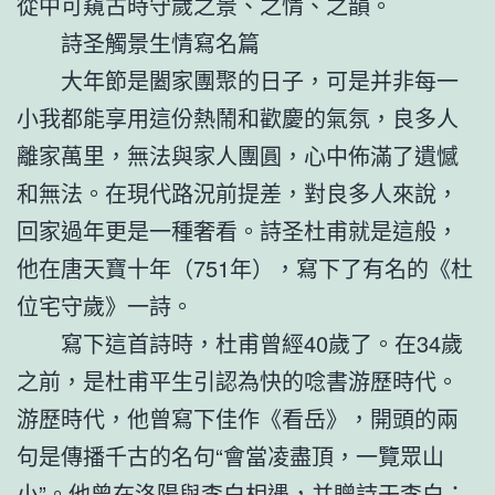
從中可窺古時守歲之景、之情、之韻。
詩圣觸景生情寫名篇
大年節是闔家團聚的日子，可是并非每一
小我都能享用這份熱鬧和歡慶的氣氛，良多人
離家萬里，無法與家人團圓，心中佈滿了遺憾
和無法。在現代路況前提差，對良多人來說，
回家過年更是一種奢看。詩圣杜甫就是這般，
他在唐天寶十年（751年），寫下了有名的《杜
位宅守歲》一詩。
寫下這首詩時，杜甫曾經40歲了。在34歲
之前，是杜甫平生引認為快的唸書游歷時代。
游歷時代，他曾寫下佳作《看岳》，開頭的兩
句是傳播千古的名句“會當凌盡頂，一覽眾山
小”。他曾在洛陽與李白相遇，并贈詩于李白：