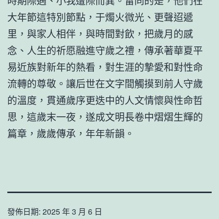
時期際遇、小我遭際而異。雷同的是，他們在
大年節這特別節點，于燭火微光、更聲迢遞
里，與家人相伴，與時間對飲，把歲月的感
念、人生的祈愿融進守歲之禮，傳承著華夏平
易近族對新年的熱看，對生涯的摯愛和對性命
流轉的尊敬。讓后世在文字間觸摸到前人守歲
的溫度，貫通歲序更迭中的人文情懷與性命哲
思，這歲末一夜，遂成文明長卷中熠熠生輝的
篇章，歲歲傳承，年年新韻。
發佈日期:
2025 年 3 月 6 日