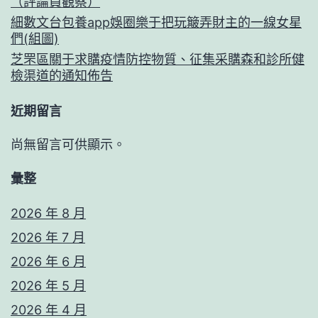
（評論員觀察）
細數文台包養app娛圈樂于把玩簸弄財主的一線女星
們(組圖)
芝罘區關于求購疫情防控物質、征集采購森和診所健
檢渠道的通知佈告
近期留言
尚無留言可供顯示。
彙整
2026 年 8 月
2026 年 7 月
2026 年 6 月
2026 年 5 月
2026 年 4 月