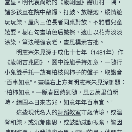
堂皇。明代袁尚統的《歲朝圖》繪山村一隅，
諸多孩童在院中敲鑼、打鼓、放鞭炮，縱情遊
玩玩樂，屋內三位長者同桌對飲，不雅看兒童
嬉耍。樹石勾畫填色后皴擦，遠山以花青淡淡
涂染，筆法穩健衰老，畫風樸素古拙。
明憲宗朱見深于成化十七年（1481年）作
《歲朝吉兆圖》，圖中鐘馗手持如意，一隨行
小鬼雙手托一放有柏枝與柿子的盤子，取諧音
“百事如意”。畫幅右上方有明憲宗朱見深御題：
“柏柿如意。一脈春回熱氣隨，風云萬里值明
時。繪圖本日來吉兆，如意年年百事宜。”
這些現代名人的
舞蹈教室
守歲情境，或溫
馨和樂，或沉郁幽思，或鼓動感動振奮，皆因