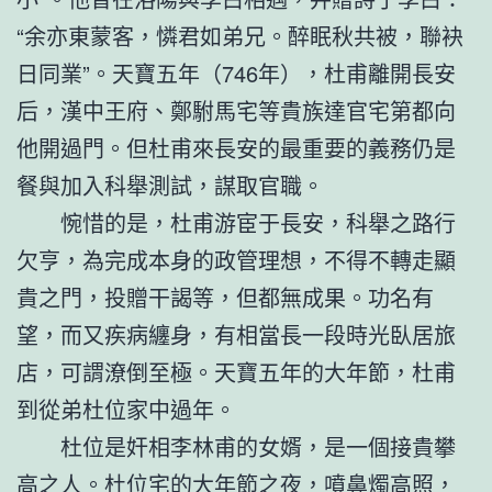
“余亦東蒙客，憐君如弟兄。醉眠秋共被，聯袂
日同業”。天寶五年（746年），杜甫離開長安
后，漢中王府、鄭駙馬宅等貴族達官宅第都向
他開過門。但杜甫來長安的最重要的義務仍是
餐與加入科舉測試，謀取官職。
惋惜的是，杜甫游宦于長安，科舉之路行
欠亨，為完成本身的政管理想，不得不轉走顯
貴之門，投贈干謁等，但都無成果。功名有
望，而又疾病纏身，有相當長一段時光臥居旅
店，可謂潦倒至極。天寶五年的大年節，杜甫
到從弟杜位家中過年。
杜位是奸相李林甫的女婿，是一個接貴攀
高之人。杜位宅的大年節之夜，噴鼻燭高照，