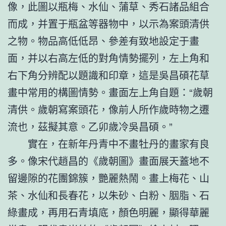
像，此圖以瓶梅、水仙、蒲草、秀石諸品組合
而成，并置于瓶盆等器物中，以示為案頭清供
之物。物品高低低昂、參差有致地設定于畫
面，并以右高左低的對角情勢擺列，左上角和
右下角分辨配以題識和印章，這是吳昌碩花草
畫中常用的構圖情勢。畫面左上角自題：“歲朝
清供。歲朝寫案頭花，像前人所作歲時物之遷
流也，茲擬其意。乙卯歲冷吳昌碩。”
實在，在新年丹青中不畫牡丹的畫家有良
多。像宋代趙昌的《歲朝圖》畫面展天蓋地不
留邊隙的花團錦簇，艷麗熱鬧。畫上梅花、山
茶、水仙和長春花，以朱砂、白粉、胭脂、石
綠畫成，再用石青填底，顏色明麗，顯得華麗