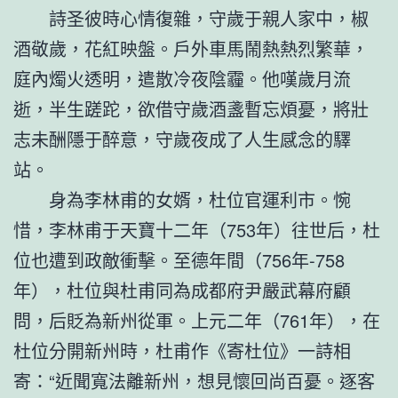
詩圣彼時心情復雜，守歲于親人家中，椒
酒敬歲，花紅映盤。戶外車馬鬧熱熱烈繁華，
庭內燭火透明，遣散冷夜陰霾。他嘆歲月流
逝，半生蹉跎，欲借守歲酒盞暫忘煩憂，將壯
志未酬隱于醉意，守歲夜成了人生感念的驛
站。
身為李林甫的女婿，杜位官運利市。惋
惜，李林甫于天寶十二年（753年）往世后，杜
位也遭到政敵衝擊。至德年間（756年-758
年），杜位與杜甫同為成都府尹嚴武幕府顧
問，后貶為新州從軍。上元二年（761年），在
杜位分開新州時，杜甫作《寄杜位》一詩相
寄：“近聞寬法離新州，想見懷回尚百憂。逐客