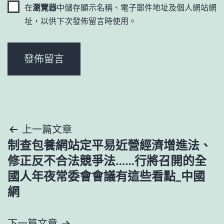
在
瀏覽器
中儲存顯示名稱、電子郵件地址及個人網站網
址，以供下次發佈留言時使用。
文
上一篇文章
制查包養網站定平易近營經濟增進法、
章
修正反不合法競爭法……行將召開的全
導
國人年夜常委會會議有這些看點_中國
網
覽
下一篇文章