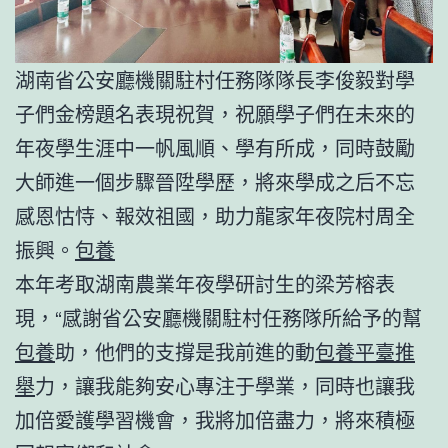
湖南省公安廳機關駐村任務隊隊長李俊毅對學
子們金榜題名表現祝賀，祝願學子們在未來的
年夜學生涯中一帆風順、學有所成，同時鼓勵
大師進一個步驟晉陞學歷，將來學成之后不忘
感恩怙恃、報效祖國，助力龍家年夜院村周全
振興。
包養
本年考取湖南農業年夜學研討生的梁芳榕表
現，“感謝省公安廳機關駐村任務隊所給予的幫
包養
助，他們的支撐是我前進的動
包養平臺推
舉
力，讓我能夠安心專注于學業，同時也讓我
加倍愛護學習機會，我將加倍盡力，將來積極