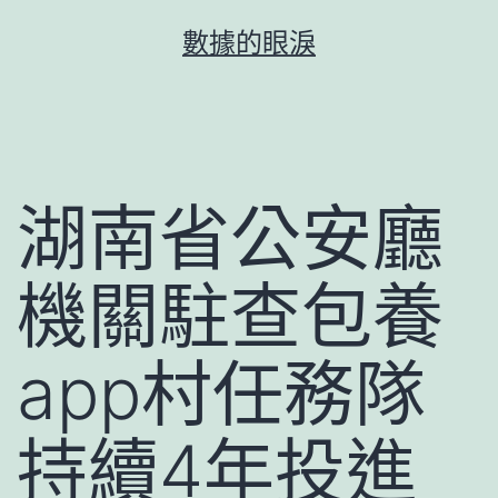
跳
數據的眼淚
至
主
要
內
容
湖南省公安廳
機關駐查包養
app村任務隊
持續4年投進