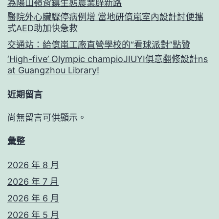
為陽山嶺背鎮生態農業辟新路
醫院外心臟驟停病例增 當地研億嵐室內設計討便攜
式AED助加快急救
交通站：給億嵐工廠直營學校的“看球派對”點贊
‘High-five’ Olympic champioJIUYI俱意翻修設計ns
at Guangzhou Library!
近期留言
尚無留言可供顯示。
彙整
2026 年 8 月
2026 年 7 月
2026 年 6 月
2026 年 5 月