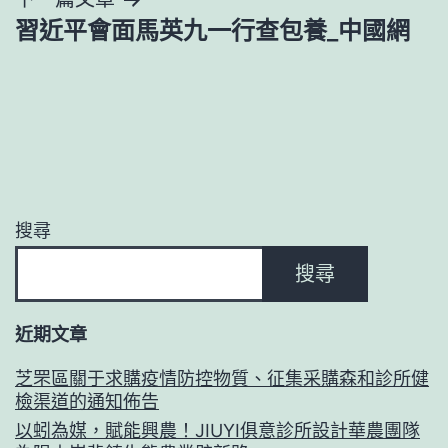
習近平會面馬英九一行查包養_中國網
搜尋
搜尋
近期文章
芝罘區關于求購疫情防控物質、征集采購森和診所健
檢渠道的通知佈告
以蚓為媒，賦能興農！JIUYI俱意診所設計華農團隊