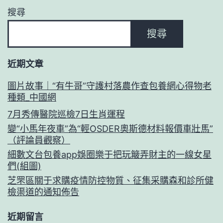
搜尋
搜尋
近期文章
圖片故事｜“有牛哥”守護村落農作查包養網心得物老
種類_中國網
7月秀傳醫院巡檢7日生肖運程
變“小馬年夜車”為“輕OSDER奧斯德材料報價車壯馬”
（評論員觀察）
細數文台包養app娛圈樂于把玩簸弄財主的一線女星
們(組圖)
芝罘區關于求購疫情防控物質、征集采購森和診所健
檢渠道的通知佈告
近期留言