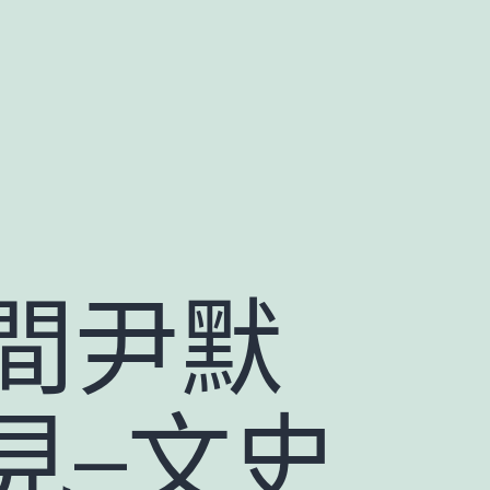
間尹默
見–文史