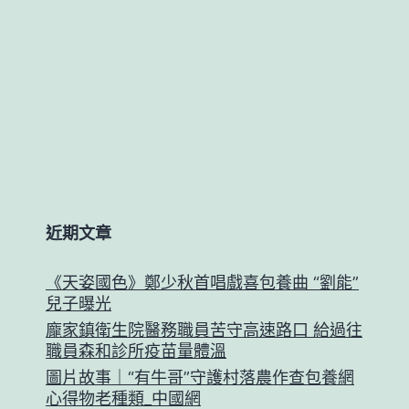
近期文章
《天姿國色》鄭少秋首唱戲喜包養曲 “劉能”
兒子曝光
龐家鎮衛生院醫務職員苦守高速路口 給過往
職員森和診所疫苗量體溫
圖片故事｜“有牛哥”守護村落農作查包養網
心得物老種類_中國網