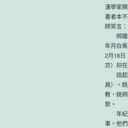
漢學家精
書者本不
師笑言：
鹓雛
年月白蕉
2月18
京）抑在
說起
員）。姚
教，姚鹓
默。
年紀
事。他們