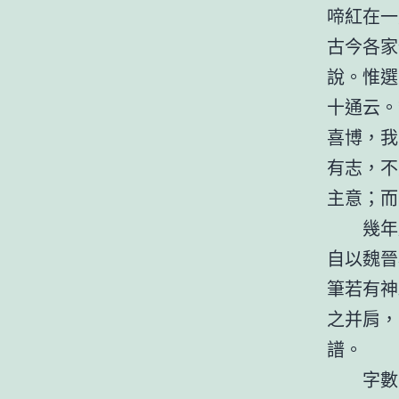
啼紅在一
古今各家
說。惟選
十通云。
喜博，我
有志，不
主意；而
幾年
自以魏晉
筆若有神
之并肩，
譜。
字數