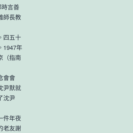
那時言善
雛師長教
。四五十
947年
京（指南
念會會
沈尹默就
了沈尹
一件年夜
的老友謝