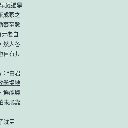
早歲遍學
筆成冢之
勤摹至數
謂尹老自
，然人各
也自有其
：“白君
教學場地
，鮮能與
怕未必靠
了沈尹