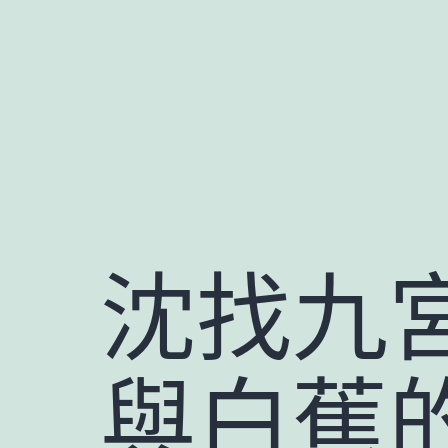
跳
至
主
要
內
容
沈找九
與白蕉