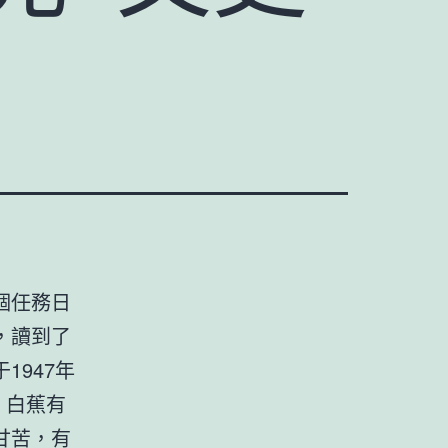
個任務日
，讀到了
947年
，白蕉有
甘苦，有