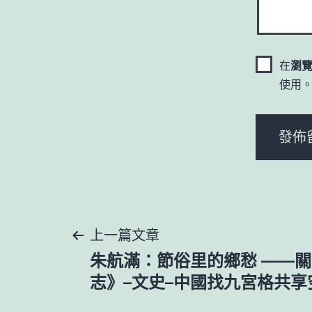
在
瀏
使用
文
上一篇文章
朱航滿：節俗里的鄉愁 ——
章
志》–文史–中國找九宮格共享