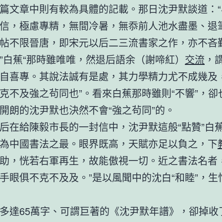
篇文章中則有較為具體的記載。那日沈尹默談道：“
信，極慮專精，無間冷暑，無忝前人池水盡墨、退
帖不限晉唐，即宋元以后二三流書家之作，亦不吝
”白蕉“那時雖唯唯，然退后語余（謝啼紅）
交流
，
自喜專。其說法誠有是處，其力學精力尤不成幾及
克不及強之茍同也”。看來白蕉那時雖則“不響”，卻
開朗的沈尹默也決然不會“強之茍同”的。
后在給陳毅市長的一封信中，沈尹默這般“點贊”白蕉
為中國書法之最。眼界既高，天賦亦足以負之，下
助，恍若右軍再生，故能傲視一切。近之書法名者
手眼俱不克不及及。”是以風聞中的沈白“和睦”，生
多達65萬字、可謂巨著的《沈尹默年譜》，卻掉收