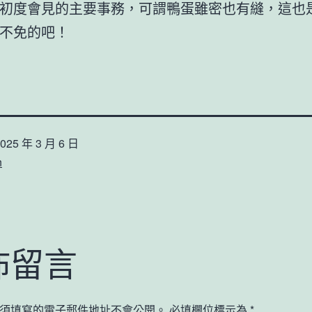
初度會見的主要事務，可謂鴨蛋雖密也有縫，這也
不免的吧！
025 年 3 月 6 日
n
佈留言
須填寫的電子郵件地址不會公開。
必填欄位標示為
*