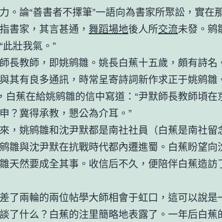
力。論“善書者不擇筆”一語向為書家所聚訟，實在
指書家，其言甚通，
舞蹈場地
後人所
交流
未發。鹓
“此壯我氣。”
師長教師，即姚鹓雛。姚長白蕉十五歲，頗有詩名
與其有良多通訊，時常呈寄詩詞新作求正于姚鹓雛。1
日，白蕉在給姚鹓雛的信中寫道：“尹默師長教師頃在
申？冀得承教，懇公為介耳。”
來，姚鹓雛和沈尹默都是南社社員（白蕉是南社留
鹓雛與沈尹默在抗戰時代都內遷進蜀。白蕉盼望向
雛天然要成全其事。收信后不久，便陪伴白蕉造訪
差了兩輪的兩位帖學大師相會于虹口，這可以說是
談了什么？白蕉的注里簡略地表露了。一年后白蕉