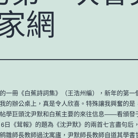
作家網
的一冊《白蕉詩詞集》（王浩州編），新年的第一
我的辦公桌上，真是令人欣喜。特殊讓我興奮的是
帖學巨頭沈尹默和白蕉主要的來往信息——看頒發于1
至16日《茸報》的題為《沈尹默》的兩首七言盡句后
鹓雛師長教師過沈寓廬，尹默師長教師自道其學書