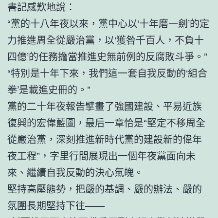
書記感歎地說：
“黨的十八年夜以來，黨中心以‘十年磨一劍’的定
力推進周全從嚴治黨，以‘獲咎千百人，不負十
四億’的任務擔當推進史無前例的反腐敗斗爭。”
“特別是十年下來，我們這一套自我反動的‘組合
拳’是載進史冊的。”
黨的二十年夜報告擘畫了強國建設、平易近族
復興的宏偉藍圖，最后一章恰是“堅定不移周全
從嚴治黨，深刻推進新時代黨的建設新的偉年
夜工程”，字里行間展現出一個年夜黨面向未
來、繼續自我反動的決心氣魄。
堅持高壓態勢，把嚴的基調、嚴的辦法、嚴的
氛圍長期堅持下往——