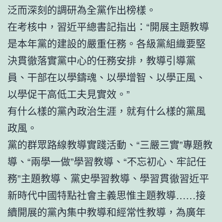
泛而深刻的調研為全黨作出榜樣。
在考核中，習近平總書記指出：“開展主題教導
是本年黨的建設的嚴重任務。各級黨組織要堅
決貫徹落實黨中心的任務安排，教導引導黨
員、干部在以學鑄魂、以學增智、以學正風、
以學促干高低工夫見實效。”
有什么樣的黨內政治生涯，就有什么樣的黨風
政風。
黨的群眾路線教導實踐活動、“三嚴三實”專題教
導、“兩學一做”學習教導、“不忘初心、牢記任
務”主題教導、黨史學習教導、學習貫徹習近平
新時代中國特點社會主義思惟主題教導……接
續開展的黨內集中教導和經常性教導，為廣年