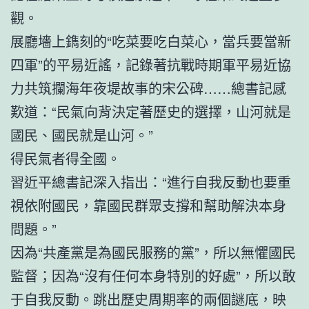
觀。
展廳墻上鐫刻的“吃菜要吃白菜心，當兵要當新
四軍”的平易近謠，記錄著抗戰時期軍平易近協
力共筑攔海年夜堤故事的宋公碑……總書記感
歎道：“民氣向背決定著歷史的選擇，山河就是
國民、國民就是山河。”
得民氣者得全國。
習近平總書記深入指出：“進行自我反動也要重
視依附國民，靠國民群眾支撐和幫助解決本身
問題。”
因為“共產黨是為國民服務的黨”，所以無懼國民
監督；因為“沒有任何本身特別的好處”，所以敢
于自我反動。跳出歷史周期率的兩個謎底，映