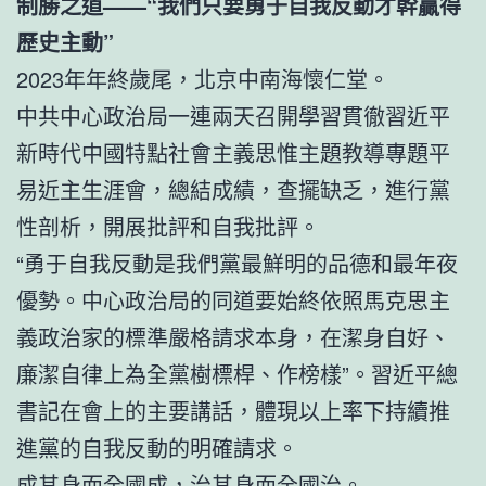
制勝之道——“我們只要勇于自我反動才幹贏得
歷史主動”
2023年年終歲尾，北京中南海懷仁堂。
中共中心政治局一連兩天召開學習貫徹習近平
新時代中國特點社會主義思惟主題教導專題平
易近主生涯會，總結成績，查擺缺乏，進行黨
性剖析，開展批評和自我批評。
“勇于自我反動是我們黨最鮮明的品德和最年夜
優勢。中心政治局的同道要始終依照馬克思主
義政治家的標準嚴格請求本身，在潔身自好、
廉潔自律上為全黨樹標桿、作榜樣”。習近平總
書記在會上的主要講話，體現以上率下持續推
進黨的自我反動的明確請求。
成其身而全國成，治其身而全國治。