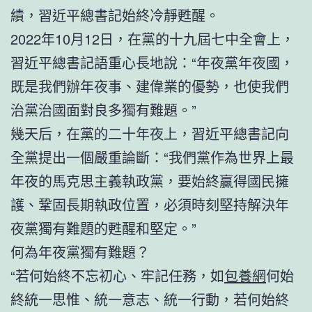
績，習近平總書記始終冷靜甦醒。
2022年10月12日，在黨的十九屆七中全會上，
習近平總書記語重心長地說：“年夜黨年夜國，
既是我們辦年夜事、建偉業的優勢，也使我們
治黨治國面對良多獨有難題。”
幾天后，在黨的二十年夜上，習近平總書記向
全黨提出一個嚴重論斷：“我們黨作為世界上最
年夜的馬克思主義執政黨，要始終贏得國民擁
護、鞏固長期執政位置，必須時刻堅持解決年
夜黨獨有難題的甦醒和堅定。”
何為年夜黨獨有難題？
“若何始終不忘初心、牢記任務，如
包養網
何始
終統一思惟、統一意志、統一行動，若何始終