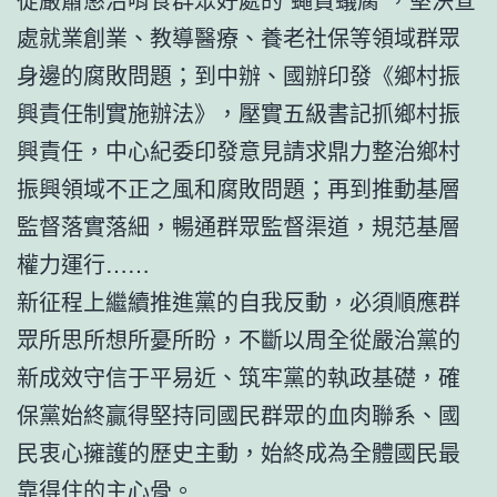
處就業創業、教導醫療、養老社保等領域群眾
身邊的腐敗問題；到中辦、國辦印發《鄉村振
興責任制實施辦法》，壓實五級書記抓鄉村振
興責任，中心紀委印發意見請求鼎力整治鄉村
振興領域不正之風和腐敗問題；再到推動基層
監督落實落細，暢通群眾監督渠道，規范基層
權力運行……
新征程上繼續推進黨的自我反動，必須順應群
眾所思所想所憂所盼，不斷以周全從嚴治黨的
新成效守信于平易近、筑牢黨的執政基礎，確
保黨始終贏得堅持同國民群眾的血肉聯系、國
民衷心擁護的歷史主動，始終成為全體國民最
靠得住的主心骨。