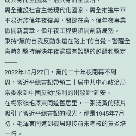
周全建設社會主義現代化國家、周全推進中華
平易近族偉年夜復興，關鍵在黨。偉年夜事業
掀開新篇章，偉年夜工程更須開創新局勢。
秉持“黨的自我反動永遠在路上”的自覺，警醒全
黨時刻堅持解決年夜黨獨有難題的甦醒和堅定
——
2022年10月27日，黨的二十年夜閉幕不到一
周，習近平總書記帶領二十屆中共中心政治局
常委來到中國反動“勝利的出發點”延安。
在楊家嶺毛澤東同道舊居里，一張泛黃的照片
吸引了習近平總書記的眼光。那是1945年7月
初，毛澤東同道到機場迎接前來考核的黃炎培
一行。