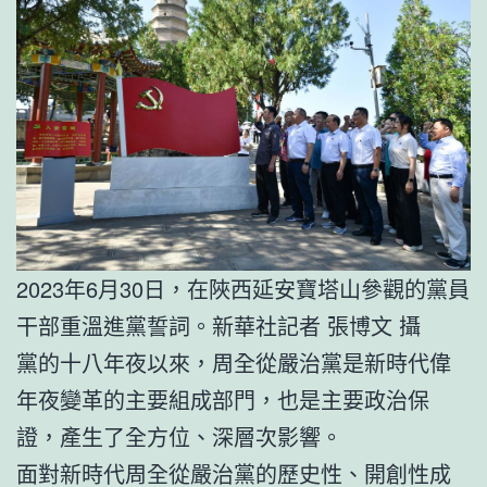
2023年6月30日，在陜西延安寶塔山參觀的黨員
干部重溫進黨誓詞。新華社記者 張博文 攝
黨的十八年夜以來，周全從嚴治黨是新時代偉
年夜變革的主要組成部門，也是主要政治保
證，產生了全方位、深層次影響。
面對新時代周全從嚴治黨的歷史性、開創性成