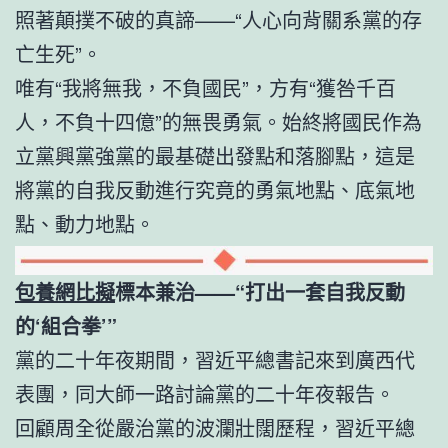
照著顛撲不破的真諦——“人心向背關系黨的存
亡生死”。
唯有“我將無我，不負國民”，方有“獲咎千百
人，不負十四億”的無畏勇氣。始終將國民作為
立黨興黨強黨的最基礎出發點和落腳點，這是
將黨的自我反動進行究竟的勇氣地點、底氣地
點、動力地點。
包養網比擬
標本兼治——“打出一套自我反動
的‘組合拳’”
黨的二十年夜期間，習近平總書記來到廣西代
表團，同大師一路討論黨的二十年夜報告。
回顧周全從嚴治黨的波瀾壯闊歷程，習近平總