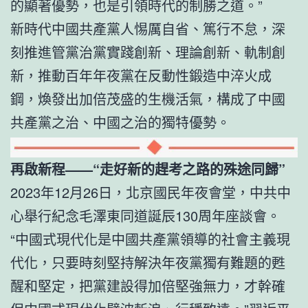
的顯著優勢，也是引領時代的制勝之道。”
新時代中國共產黨人惕厲自省、篤行不怠，深
刻推進管黨治黨實踐創新、理論創新、軌制創
新，推動百年年夜黨在反動性鍛造中淬火成
鋼，煥發出加倍茂盛的生機活氣，構成了中國
共產黨之治、中國之治的獨特優勢。
再啟新程——“走好新的趕考之路的殊途同歸”
2023年12月26日，北京國民年夜會堂，中共中
心舉行紀念毛澤東同道誕辰130周年座談會。
“中國式現代化是中國共產黨領導的社會主義現
代化，只要時刻堅持解決年夜黨獨有難題的甦
醒和堅定，把黨建設得加倍堅強無力，才幹確