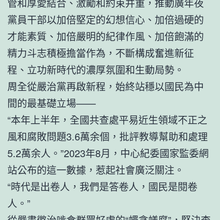
管和厚愛結合、激勵和約束并重，推動廣年夜
黨員干部以加倍堅定的幻想信心、加倍過硬的
才能素質、加倍嚴明的紀律作風、加倍飽滿的
精力斗志積極擔當作為，不斷構成奮進新征
程、立功新時代的濃厚氛圍和生動局勢。
周全從嚴治黨再啟新程，始終站穩以國民為中
間的最基礎立場——
“本年上半年，全國共查處平易近生領域不正之
風和腐敗問題3.6萬余個，批評教導幫助和處理
5.2萬余人。”2023年8月，中心紀委國家監委網
站公布的這一數據，惹起社會廣泛關注。
“時代是出卷人，我們是答卷人，國民是閱卷
人。”
從嚴肅懲治啃食群眾好處的“蠅貪蟻腐”，堅決查