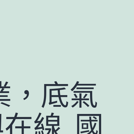
業，底氣
在線_國