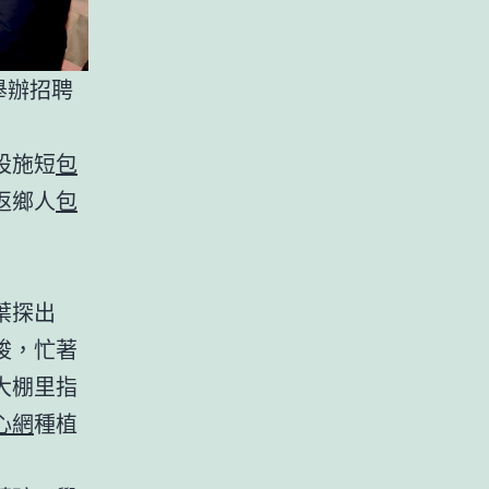
舉辦招聘
設施短
包
返鄉人
包
葉探出
梭，忙著
大棚里指
心網
種植