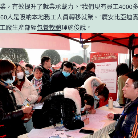
業，有效提升了就業承載力。“我們現有員工4000
560人是吸納本地務工人員轉移就業。”廣安比亞迪
工廠生產部經
包養軟體
理施俊說。