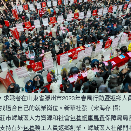
日，求職者在山東省滕州市2023年春風行動暨返鄉人
找適合自己的就業崗位。新華社發（宋海存 攝）
莊市嶧城區人力資源和社會
包養網車馬費
保障局局
支持在外
包養
務工人員返鄉創業，嶧城區人社部門