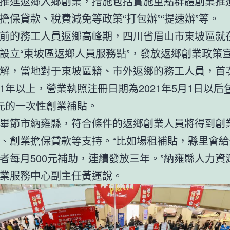
推進返鄉入鄉創業，措施包括實施重點群體創業推
擔保貸款、稅費減免等政策“打包辦”“提速辦”等。
前的務工人員返鄉高峰期，四川省眉山市東坡區就
設立“東坡區返鄉人員服務點”，發放返鄉創業政策
解，當地對于東坡區籍、市外返鄉的務工人員，首
1年以上，營業執照注冊日期為2021年5月1日以后
元的一次性創業補貼。
畢節市納雍縣，符合條件的返鄉創業人員將得到創
、創業擔保貸款等支持。“比如場租補貼，縣里會給
者每月500元補助，連續發放三年。”納雍縣人力資
業服務中心副主任黃運說。