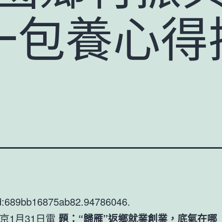
一包養心得
d:689bb16875ab82.94786046.
京1月31日電
題：“歸雁”返鄉就業創業，底氣在哪