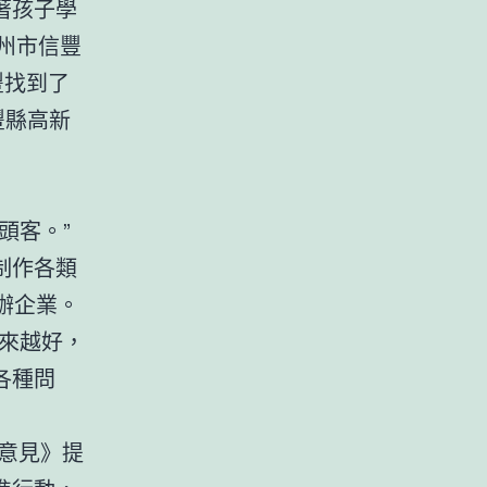
著孩子學
州市信豐
豐找到了
豐縣高新
頭客。”
制作各類
辦企業。
來越好，
各種問
施意見》提