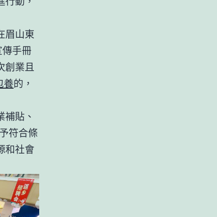
進行動，
在眉山東
宣傳手冊
次創業且
包養
的，
業補貼、
予符合條
源和社會