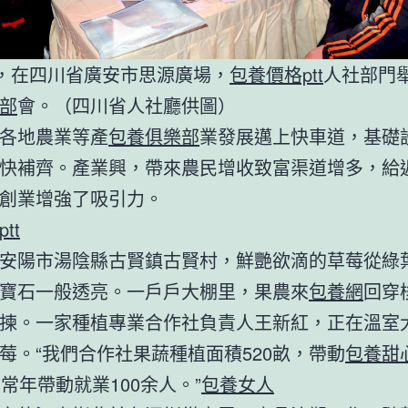
日，在四川省廣安市思源廣場，
包養價格ptt
人社部門
部
會。（四川省人社廳供圖）
各地農業等產
包養俱樂部
業發展邁上快車道，基礎
快補齊。產業興，帶來農民增收致富渠道增多，給
創業增強了吸引力。
tt
安陽市湯陰縣古賢鎮古賢村，鮮艷欲滴的草莓從綠
寶石一般透亮。一戶戶大棚里，果農來
包養網
回穿
揀。一家種植專業合作社負責人王新紅，正在溫室
莓。“我們合作社果蔬種植面積520畝，帶動
包養甜
，常年帶動就業100余人。”
包養女人