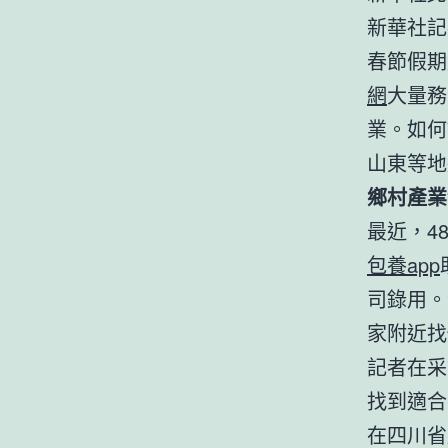
新華社記
春節假期
網
大量務
業。如何
山東等地
鄉村產業
最近，4
包養app
司錄用。
家附近找
記者在采
找到適合
在四川省