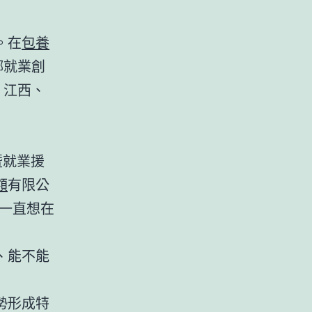
。在
包養
鄉就業創
、江西、
暨就業援
額
有限公
一直想在
、能不能
。
勢形成特