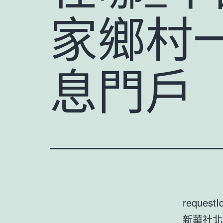
家鄉村
息門戶
requestI
新華社北