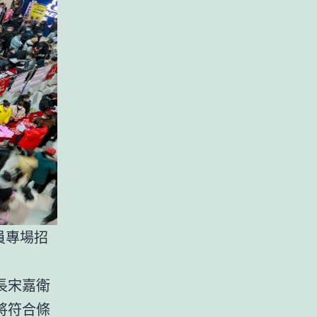
員專場招
長宋嘉衛
將符合條