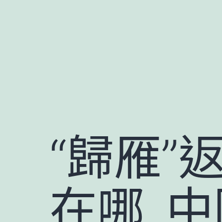
跳
至
主
要
內
容
“歸雁”
在哪_