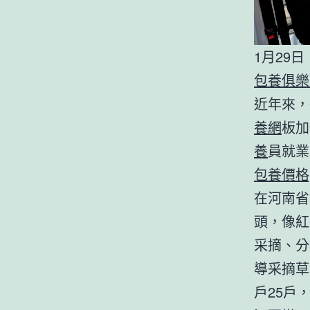
1月29
包養俱樂
近年來，
養網
板加
養
員就業
包養價格p
在河南省
頭，像紅
采摘、分
導采摘草
戶25戶