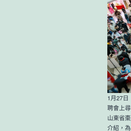
1月27
聘會上尋
山東省棗
介紹，為