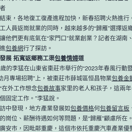
者
結束，各地復工復產進程加快，新春招聘火熱進行
工人員返崗就業的同時，越來越多的“歸雁”選擇返
讓他們更有底氣在“家門口”就業創業？記者在湖南
進
包養網
行了探訪。
發展 拓寬返鄉務工渠
包養情婦
道
8歲的李猛在山東省棗莊市舉行的“2023年春風行動
助月專場招聘”上，被棗莊市薛城區恒昌物業
包養金
“在外工作想念
包養故事
家里的老人和孩子，這兩年
個固定工作。”李猛說。
訪中發現，地方產業發展如
包養價格
何
包養留言板
的崗位、薪酬待遇如何等問題，是“歸雁”顧慮所在
廣安市，因毗鄰重慶，這個市依托重慶汽車產業優