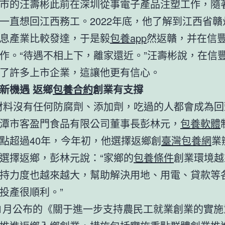
市的汪壽彬此前在深圳從事電子產品注塑工作，隨
一直想回江西務工。2022年底，他了解到江西省贛
息產業比較發達，于是毅
包養app
然返贛，并在信
作。“待遇不相上下，離家還近。”汪壽彬說，在信
了許多上市企業，這讓他更有信心。
新機遇 返鄉
包養合約
創業有支撐
材料沒有任何防腐劑、添加劑，吃過的人都會成為回
潭市客盈門食品有限公司董事長彭林元，
包養軟體
點超過40年，今年初，他選擇返鄉創
臺灣包養網
業
選擇返鄉，彭林元說：“家鄉的
包養條件
創業環境越
持力度也越來越大，幫助解決用地、用電、貸款等
投產很順利。”
年11月公布的《關于進一步支持農民工就業創業的實