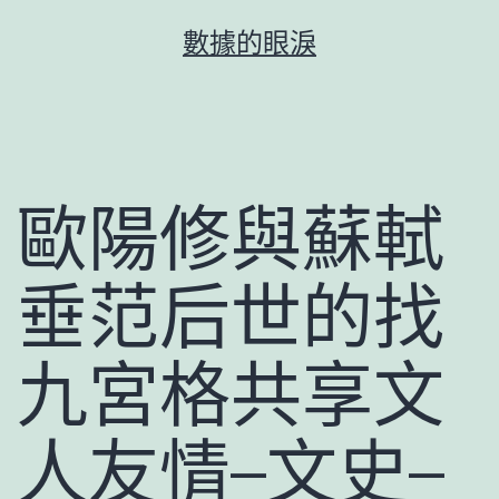
跳
數據的眼淚
至
主
要
內
容
歐陽修與蘇軾
垂范后世的找
九宮格共享文
人友情–文史–