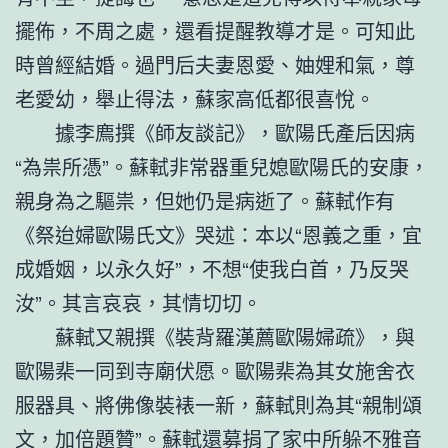
擺佈，不周之處，還看提醒教導才是。可知此
時曾經結婚。過門后夫妻恩愛、妯娌和氣，尊
老愛幼，舉止得法，蘇家高低都很喜悅。
據李廌撰《師友談記》，歐陽氏產后因病
“為祟所憑”。蘇軾非常器重兒媳歐陽氏的安康，
親身為之驅祟，但她仍是病逝了。蘇軾作有
《祭迨婦歐陽氏文》哭述：本以“恩義之重，宜
成婚姻，以永久好”，不想“使我白首，乃反哭
汝”。其言哀哀，其情切切。
蘇軾又親撰《裝背羅漢薦歐陽婦疏》，與
歐陽棐一同到寺廟伏愿。歐陽棐為其女施舍衣
服器具、將佛像裝裱一新，蘇軾則為其“親制頌
文，加倍題贊”。蘇軾還募捐了家中所躲不雅音