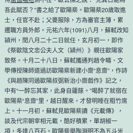
吾此賦否？”書之給了歐陽棐。歐陽棐20歲取進
士，任官不赴；父薨服除，方為審官主簿，累
遷職方員外郎。元祐六年(1091)八月，蘇軾改知
潁州，閏八月二十二日就任，玄月初一，即作
《祭歐陰文忠公夫人文（潁州）》親往歐陽家
致祭。十月二十八日，蘇軾攜通判趙令疇、文
學傳授陳師道過訪歐陽棐新建小齋“息齋”，作詩
《與趙陳同過歐陽叔弼新治小齋戲作》記之，
中有“一醉忘其家，此身自籧篨。”喝醉了就宿在
歐陽棐“息齋”里，越日醒來，才發明睡在粗竹席
上。十一月初，蘇軾見歐陽棐讀《元載傳》，
談及代宗朝宰相元載，酷好積累，單胡椒一
項，多達八百石。歐陽棐舉陶淵明不為五斗米