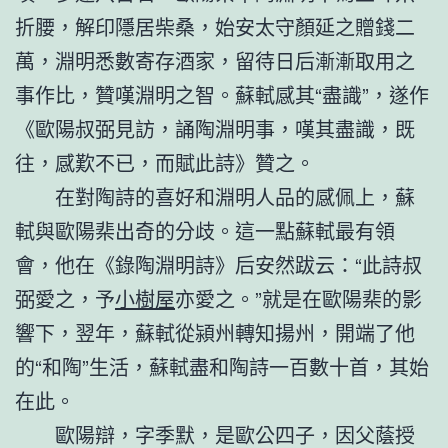
折腰，解印隱居柴桑，始安太守顏延之贈錢二
萬，淵明悉數寄存酒家，留待日后漸漸取用之
事作比，贊嘆淵明之智。蘇軾感其“盡識”，遂作
《歐陽叔弼見訪，誦陶淵明事，嘆其盡識，既
往，感歎不已，而賦此詩》贊之。
在對陶詩的喜好和淵明人品的感佩上，蘇
軾與歐陽棐出奇的分歧。這一點蘇軾最有領
會，他在《錄陶淵明詩》后安然跋云：“此詩叔
弼愛之，予
小樹屋
亦愛之。”就是在歐陽棐的影
響下，翌年，蘇軾從潁州轉知揚州，開端了他
的“和陶”生活，蘇軾盡和陶詩一百數十首，其始
在此。
歐陽辯，字季默，是歐公四子，因父蔭授