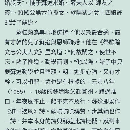
婚叔氏”，攜子蘇迨求婚。薛夫人以“師友之
義”，將歐公第六位孫女、歐陽棐之女十四娘許
配給了蘇迨。
蘇軾頗為專心地選擇了他以為最合適、最
有才幹的兒子蘇迨與恩師聯婚。他在《祭歐陰
文忠公夫人文》里寫道：“何故嗣之，使世不
忘。諸子惟迨，勤學而剛。”他以為，諸子中只
要蘇迨勤學並且堅毅，朝上進步心強，又有才
幹，可以相配。這也是有根據的。元豐八年
（1085），16歲的蘇迨隨父赴登州，路過淮
口，年夜風不止，船不克不及行，蘇迨即景作
《淮口遇風》詩。蘇軾嘖嘖稱贊，步其韻也作
一詩，并拿本身的詩與蘇迨此詩比擬，感到本