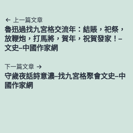
文
上一篇文章
魯迅過找九宮格交流年：結賬，祀祭，
章
放鞭炮，打馬將，賀年，祝賀發家！–
導
文史–中國作家網
覽
下一篇文章
守歲夜話詩意濃–找九宮格聚會文史–中
國作家網