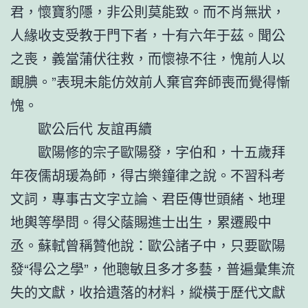
君，懷寶豹隱，非公則莫能致。而不肖無狀，
人緣收支受教于門下者，十有六年于茲。聞公
之喪，義當蒲伏往救，而懷祿不往，愧前人以
靦腆。”表現未能仿效前人棄官奔師喪而覺得慚
愧。
歐公后代 友誼再續
歐陽修的宗子歐陽發，字伯和，十五歲拜
年夜儒胡瑗為師，得古樂鐘律之說。不習科考
文詞，專事古文字立論、君臣傳世頭緒、地理
地輿等學問。得父蔭賜進士出生，累遷殿中
丞。蘇軾曾稱贊他說：歐公諸子中，只要歐陽
發“得公之學”，他聰敏且多才多藝，普遍彙集流
失的文獻，收拾遺落的材料，縱橫于歷代文獻