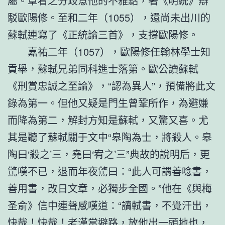
屬。章看之分歧意他的不雅點，著《明統》辯
駁歐陽修。至和二年（1055），還尚未出川的
蘇軾連寫了《正統論三首》，支撐歐陽修。
嘉祐二年（1057），歐陽修任翰林學士知
貢舉，蘇軾兄弟同科進士落第。歐公讀蘇軾
《刑賞忠誠之至論》，“認為異人”，預備將此文
錄為第一。但他又疑是門生曾鞏所作，為避嫌
而降為第二，解封方知是蘇軾，又驚又喜。尤
其是聽了蘇軾關于文中“皋陶為士，將殺人。皋
陶曰‘殺之’三，堯曰‘宥之’三”典故的說明后，更
驚嘆不已，退而年夜驚曰：“此人可謂善唸書，
善用書，改日文章，必獨步全國。”他在《與梅
圣俞》信中連聲感嘆道：“讀軾書，不覺汗出，
快哉！快哉！老漢當避路，放他出一頭地也，