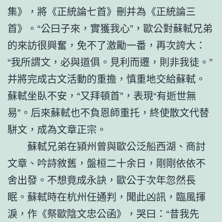
集》，將《正統論七首》刪并為《正統論三
首》。“公曰子來，實獲我心”，歐公對蘇軾兄弟
的來訪很興奮，免不了激勵一番，再次誇大：
“我所謂文，必與道俱。見利而遷，則非我徒。”
并將完成古文活動的重擔，慎重地交給蘇軾。
蘇軾坐臥不安，“又拜頓首”，表現“有逝世無
易”。后來蘇軾也不負恩師重托，終使散文代替
駢文，成為文章正宗。
蘇軾兄弟在潁州曾與歐公泛船西湖、商討
文章、吟詩敘舊，盤桓二十余日，剛剛依依不
舍出發。不想竟成永訣，歐公于次年忽然長
眠。蘇軾時在杭州任通判，聞此凶訊，臨風揮
淚，作《祭歐陰文忠公函》，哭曰：“昔我先