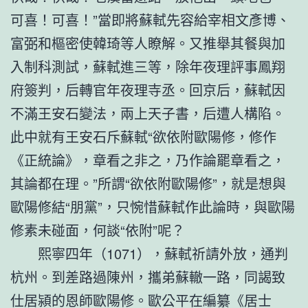
可喜！可喜！”當即將蘇軾先容給宰相文彥博、
富弼和樞密使韓琦等人瞭解。又推舉其餐與加
入制科測試，蘇軾進三等，除年夜理評事鳳翔
府簽判，后轉官年夜理寺丞。回京后，蘇軾因
不滿王安石變法，兩上天子書，后遭人構陷。
此中就有王安石斥蘇軾“欲依附歐陽修，修作
《正統論》，章看之非之，乃作論罷章看之，
其論都在理。”所謂“欲依附歐陽修”，就是想與
歐陽修結“朋黨”，只惋惜蘇軾作此論時，與歐陽
修素未碰面，何談“依附”呢？
熙寧四年（1071），蘇軾祈請外放，通判
杭州。到差路過陳州，攜弟蘇轍一路，同謁致
仕居潁的恩師歐陽修。歐公平在編纂《居士