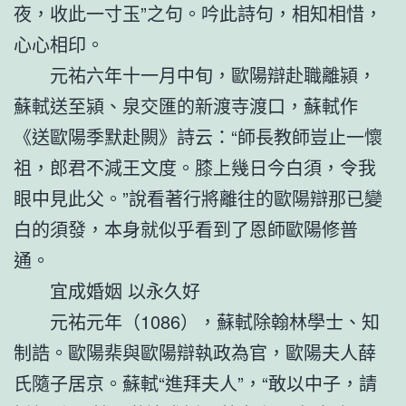
夜，收此一寸玉”之句。吟此詩句，相知相惜，
心心相印。
元祐六年十一月中旬，歐陽辯赴職離潁，
蘇軾送至潁、泉交匯的新渡寺渡口，蘇軾作
《送歐陽季默赴闕》詩云：“師長教師豈止一懷
祖，郎君不減王文度。膝上幾日今白須，令我
眼中見此父。”說看著行將離往的歐陽辯那已變
白的須發，本身就似乎看到了恩師歐陽修普
通。
宜成婚姻 以永久好
元祐元年（1086），蘇軾除翰林學士、知
制誥。歐陽棐與歐陽辯執政為官，歐陽夫人薛
氏隨子居京。蘇軾“進拜夫人”，“敢以中子，請