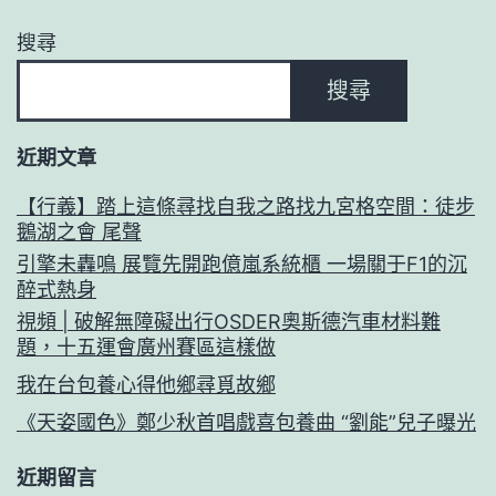
搜尋
搜尋
近期文章
【行義】踏上這條尋找自我之路找九宮格空間：徒步
鵝湖之會 尾聲
引擎未轟鳴 展覽先開跑億嵐系統櫃 一場關于F1的沉
醉式熱身
視頻 | 破解無障礙出行OSDER奧斯德汽車材料難
題，十五運會廣州賽區這樣做
我在台包養心得他鄉尋覓故鄉
《天姿國色》鄭少秋首唱戲喜包養曲 “劉能”兒子曝光
近期留言