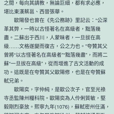
之間，每向其請教，無論巨細，都有求必應，
堪比東漢蔡邕、西晉張華。
歐陽發也曾在《先公務跡》里記云：“公深
革其弊，一時以古怪著名在高級者，黜落幾
盡。二蘇出于西川，人蒙昧者，一旦拔在高
級……文格遂變而復古，公之力也。”夸贊其父
曾將“以古怪著名在高級者”“黜落幾盡”，而將二
蘇“一旦拔在高級”，從而增進了古文活動的成
功。這既是在夸贊其父歐陽修，也是在夸贊蘇
軾兄弟。
歐陽奕，字仲純，是歐公次子，官至光祿
寺丞監陳州糧科院。歐陽奕為人伶俐質敏，堅
毅剛烈豪放。熙寧九年(1076)，蘇軾密州任滿，