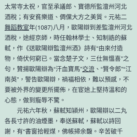
太常寺太祝，官至承議郎、寶德所監澶州河北
酒稅；有安貧樂道、倜儻大方之美質。元祐二
舞蹈教室
年(1087)八月，歐陽辯到差監澶州河北
酒稅，途經京師，時任翰林學士、知制誥的蘇
軾，作《送歐陽辯監澶州酒》詩有“由來付造
物，倚伏何窮已。當念楚子文，三仕無慍喜”之
句，贊揚歐陽辯為“汗血寶馬”
交流
、“賢令郎”“江
南英”，警告歐陽辯，禍福相依，難以預感，不
要被外界的變更所擺佈，在宦途上堅持溫和的
心態，做到寵辱不驚。
元祐六年秋，蘇軾知潁州，歐陽辯以二丸
各長寸許的油煙墨，奉送蘇軾，蘇軾以詩回
謝，有“書窗拾輕煤，佛帳掃余馥。辛苦破千