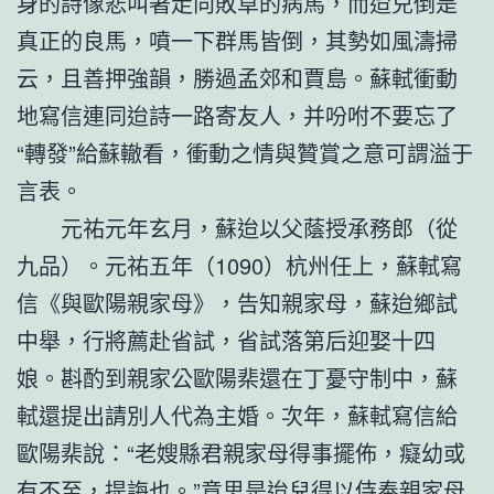
身的詩像悲叫著走向敗草的病馬，而迨兒倒是
真正的良馬，噴一下群馬皆倒，其勢如風濤掃
云，且善押強韻，勝過孟郊和賈島。蘇軾衝動
地寫信連同迨詩一路寄友人，并吩咐不要忘了
“轉發”給蘇轍看，衝動之情與贊賞之意可謂溢于
言表。
元祐元年玄月，蘇迨以父蔭授承務郎（從
九品）。元祐五年（1090）杭州任上，蘇軾寫
信《與歐陽親家母》，告知親家母，蘇迨鄉試
中舉，行將薦赴省試，省試落第后迎娶十四
娘。斟酌到親家公歐陽棐還在丁憂守制中，蘇
軾還提出請別人代為主婚。次年，蘇軾寫信給
歐陽棐說：“老嫂縣君親家母得事擺佈，癡幼或
有不至，提誨也。”意思是迨兒得以侍奉親家母