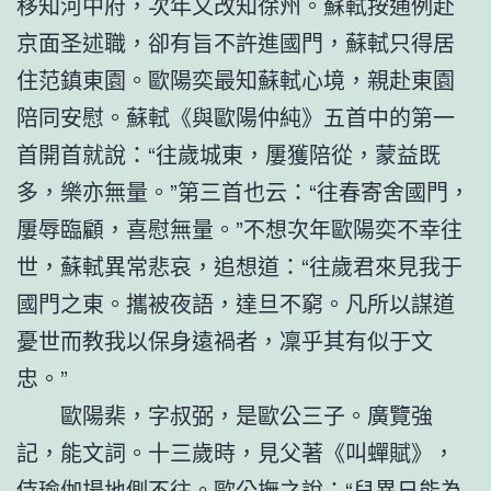
移知河中府，次年又改知徐州。蘇軾按通例赴
京面圣述職，卻有旨不許進國門，蘇軾只得居
住范鎮東園。歐陽奕最知蘇軾心境，親赴東園
陪同安慰。蘇軾《與歐陽仲純》五首中的第一
首開首就說：“往歲城東，屢獲陪從，蒙益既
多，樂亦無量。”第三首也云：“往春寄舍國門，
屢辱臨顧，喜慰無量。”不想次年歐陽奕不幸往
世，蘇軾異常悲哀，追想道：“往歲君來見我于
國門之東。攜被夜語，達旦不窮。凡所以謀道
憂世而教我以保身遠禍者，凜乎其有似于文
忠。”
歐陽棐，字叔弼，是歐公三子。廣覽強
記，能文詞。十三歲時，見父著《叫蟬賦》，
侍
瑜伽場地
側不往。歐公撫之說：“兒異日能為