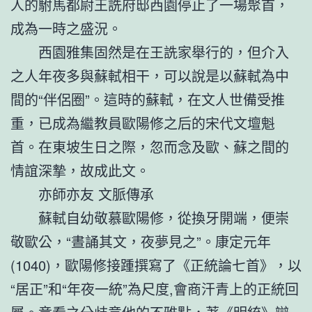
人的駙馬都尉王詵府邸西園停止了一場聚首，
成為一時之盛況。
西園雅集固然是在王詵家舉行的，但介入
之人年夜多與蘇軾相干，可以說是以蘇軾為中
間的“伴侶圈”。這時的蘇軾，在文人世備受推
重，已成為繼教員歐陽修之后的宋代文壇魁
首。在東坡生日之際，忽而念及歐、蘇之間的
情誼深摯，故成此文。
亦師亦友 文脈傳承
蘇軾自幼敬慕歐陽修，從換牙開端，便崇
敬歐公，“晝誦其文，夜夢見之”。康定元年
(1040)，歐陽修接踵撰寫了《正統論七首》，以
“居正”和“年夜一統”為尺度,會商汗青上的正統回