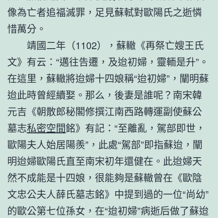
像為亡者追福滅罪，足見蘇軾對歐陽氏之逝憐
惜萬分。
靖國二年（1102），蘇轍《再祭亡嫂王氏
文》有云：“邁往告遷，及迨初婦，靈輀是升”。
在這里，蘇轍將迨婦十四娘稱“迨初婦”，闡明蘇
迨此時曾經續娶。那么，後妻是誰呢？南宋韓
元吉《朝散郎秘閣修撰江南西路轉運副使蘇公
墓志
私密空間
銘》有記：“至離亂，駕部即世，
歐陽夫人始居陽羨”，此處“駕部”即指蘇迨，闡
明迨婦歐陽氏直至南宋初年還健在。此迨婦天
然不成能是十四娘，很能夠是蘇轍曾在《歐陰
文忠公夫人薛氏墓志銘》中提到過的一位“尚幼”
的歐公第七位孫女，在“迨初婦”病逝后做了蘇迨