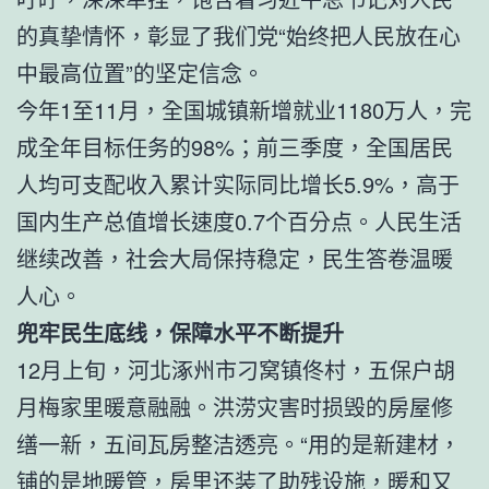
的真挚情怀，彰显了我们党“始终把人民放在心
中最高位置”的坚定信念。
今年1至11月，全国城镇新增就业1180万人，完
成全年目标任务的98%；前三季度，全国居民
人均可支配收入累计实际同比增长5.9%，高于
国内生产总值增长速度0.7个百分点。人民生活
继续改善，社会大局保持稳定，民生答卷温暖
人心。
兜牢民生底线，保障水平不断提升
12月上旬，河北涿州市刁窝镇佟村，五保户胡
月梅家里暖意融融。洪涝灾害时损毁的房屋修
缮一新，五间瓦房整洁透亮。“用的是新建材，
铺的是地暖管，房里还装了助残设施，暖和又