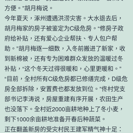
方便。”胡月梅说。
今年夏天，涿州遭遇洪涝灾害。大水退去后，
胡月梅家的房子被鉴定为C级危房。“修房子政
府给补贴，还有爱心企业帮扶、专人包户帮
助。”胡月梅逐一细数，入冬前搬进了新家，收
到新棉被，还有专为困难群众发放的温暖过冬
补贴，“这个冬天过得很暖和，心里更暖和。”
“目前，全村所有C级危房都已修缮完成，D级危
房全部拆除，安置费也都发放到位。”佟村党支
部书记李涛说，房屋重建有序开展，农田生产
也没落下。全村近2000亩耕地种上了冬小麦，
剩下1000余亩耕地准备开春后种蔬菜。
正在翻盖新房的受灾村民王建军精气神十足：