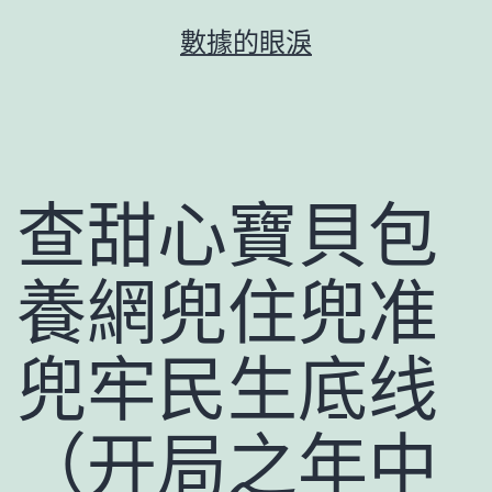
跳
數據的眼淚
至
主
要
內
容
查甜心寶貝包
養網兜住兜准
兜牢民生底线
（开局之年中