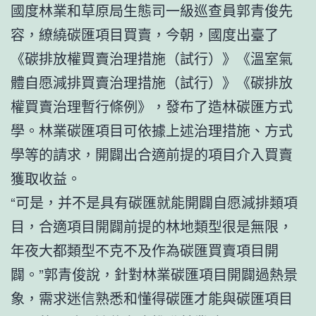
國度林業和草原局生態司一級巡查員郭青俊先
容，繚繞碳匯項目買賣，今朝，國度出臺了
《碳排放權買賣治理措施（試行）》《溫室氣
體自愿減排買賣治理措施（試行）》《碳排放
權買賣治理暫行條例》，發布了造林碳匯方式
學。林業碳匯項目可依據上述治理措施、方式
學等的請求，開闢出合適前提的項目介入買賣
獲取收益。
“可是，并不是具有碳匯就能開闢自愿減排類項
目，合適項目開闢前提的林地類型很是無限，
年夜大都類型不克不及作為碳匯買賣項目開
闢。”郭青俊說，針對林業碳匯項目開闢過熱景
象，需求迷信熟悉和懂得碳匯才能與碳匯項目