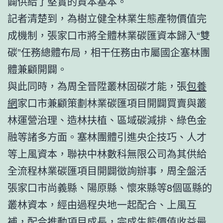
闢供給了堅實的資本基本。
記者清楚到，為樹立健全林業生態產物價值完
成機制，張家口市將全體林業碳匯資本歸入“雙
碳”任務總體布局，相干任務由市屬國企塞林團
體兼顧開闢。
與此同時，為周全晉陞叢林固碳才能，張
包養
網
家口市兼顧策劃林業碳匯項目開闢買賣與叢
林運營治理、造林扶植、區域碳減排、綠色金
融等諸多方面。塞林團體引進央企技巧、人才
等上風資本，聯袂中林數科無限公司為其供給
全流程林業碳匯項目開闢徵詢辦事，周全盤活
張家口市尚義縣、陽原縣、懷來縣等8個區縣的
叢林資本，經由過程央地一起配合、上風互
補，配合推動項目成長，完成生態價值收益最