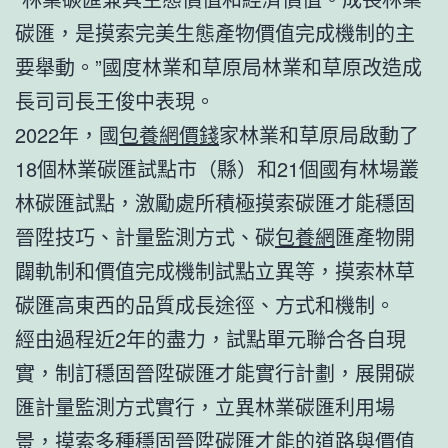
碳匯，是摸索完美生態產物價值完成機制的主
要舉動。”國度林業和草原局林業和草原改造成
長司司長王俊中表現。
2022年，國
包養網價錢
家林業和草原局啟動了
18個林業碳匯試點市（縣）和21個國有林場叢
林碳匯試點，激勵處所積極摸索碳匯才能穩固
晉陞技巧、計量監測方式、碳
包養網
匯產物開
闢軌制和價值完成機制試點立異等，摸索林草
碳匯高東西的品質成長途徑、方式和機制。
經由過程近2年的盡力，試點單元聯合各自現
實，制訂穩固晉陞碳匯才能實行計劃，展開碳
匯計量監測方式實行，立異林業碳匯利用場
景，摸索多種穩固晉陞碳匯才能的道路與價值