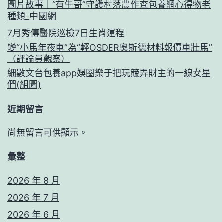
圖片故事｜“有牛哥”守護村落農作查包養網心得物老
種類_中國網
7月秀傳醫院巡檢7日生肖運程
變“小馬年夜車”為“輕OSDER奧斯德材料報價車壯馬”
（評論員觀察）
細數文台包養app娛圈樂于把玩簸弄財主的一線女星
們(組圖)
近期留言
尚無留言可供顯示。
彙整
2026 年 8 月
2026 年 7 月
2026 年 6 月