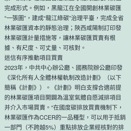
完成形式。例如，黑龍江在全國開創林業碳匯
“一張圖”，建成“龍江綠碳”治理平臺，完成全省
林業碳匯資本的靜態治理；陜西咸陽制訂印發
林業碳匯計量措施等，讓林業碳匯買賣有根
據、有尺度、可丈量、可核對。
迷信有序推動項目買賣
2023年，中共中心辦公廳、國務院辦公廳印發
《深化所有人全體林權軌制改造計劃》（以下
簡稱《計劃》）。《計劃》明白支撐合適前提
的林業碳匯項目開闢為溫室氣體自愿減排項目
并介入市場買賣。“在國度碳排放買賣機制下，
林業碳匯作為CCER的一品種型，可以用于抵銷
一部門（不跨越5%）重點排放企業經核對的排