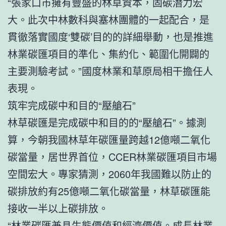
“張家口市擁有豐盛的林草資本，固碳潛力宏
大。此次中林數科與塞林團體的一起配合，是
貫徹落實國度‘雙碳’目的的詳細舉動，也是推進
林業碳匯項目的準化、集約化、範圍化開闢的
主要測驗考試。”國度林業和草原局相干擔任人
表現。
筑牢完成碳中和目的“壓艙石”
林草碳匯是完成碳中和目的的“壓艙石”。據測
算，今朝我國林草年碳匯量跨越12億噸二氧化
碳當量，居世界首位，CCER林業碳匯項目市場
空間宏大。專家猜測，2060年我國難以防止的
碳排放約有25億噸二氧化碳當量，林草碳匯能
接收一半以上碳排放。
“林業碳匯兼具生態價值和經濟價值。成長林業