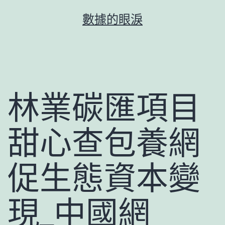
跳
數據的眼淚
至
主
要
內
容
林業碳匯項目
甜心查包養網
促生態資本變
現_中國網