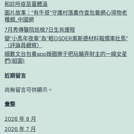
和診所疫苗量體溫
圖片故事｜“有牛哥”守護村落農作查包養網心得物老
種類_中國網
7月秀傳醫院巡檢7日生肖運程
變“小馬年夜車”為“輕OSDER奧斯德材料報價車壯馬”
（評論員觀察）
細數文台包養app娛圈樂于把玩簸弄財主的一線女星
們(組圖)
近期留言
尚無留言可供顯示。
彙整
2026 年 8 月
2026 年 7 月