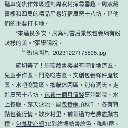
驅車從焦作郊區趕到周窯村探尋雪趣。周窯藏
書樓和四周的精品平易近宿周窯十八坊，是他
們的重要打卡地。
“來過良多次，周窯村雪后景致
包養網
有紛
歧樣的美。”張學陽說。
確切美了！周窯藏書樓里有時間地道區、
兒童手作區、門路唸書區、文創
包養條件
產物
區、水吧瀏覽區、擼貓休閑區，別有洞天。走
進周窯十八坊，
包養一個月價錢
窯洞影院、水
上餐廳、露天泳池、屋
包養網
頂秋千，各有特
點
包養行情
。散步村里，補葺過的老房盡顯古
樸，
包養甜心網
3D彩繪墻繪聲繪色，咖啡屋、