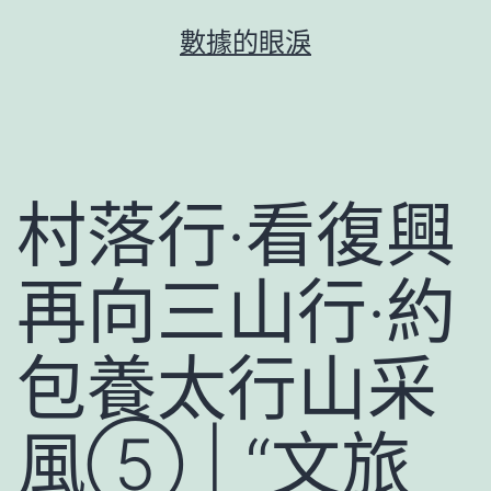
跳
數據的眼淚
至
主
要
內
容
村落行·看復興
再向三山行·約
包養太行山采
風⑤ | “文旅