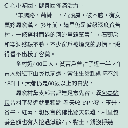
街心小游園、健身園佈滿活力。
“羊腸路，荊棘山，石頭房，破不勝，有女
莫嫁周窯漢。”多年前，這里仍是省級深度貧苦
村，一條穿村而過的河流里雜草叢生，石頭房
和窯洞殘缺不勝，不少窗戶被煙應的恩情。”熏
得看不出樣子容貌。
全村近400口人，貧苦戶曾占了近一半。年
青人紛紜下山尋覓前途，常住生齒起碼時不到
180口，大都仍是60歲以上的白叟。
周窯村黨支部書記連足意先容，曩
包養站
長
昔村平易近就靠種點“看天收”的小麥、玉米、
谷子、紅薯，想致富的確比登天還難。村里
包
養金額
也有人挖過鐵礦石、黏土，錢沒掙幾