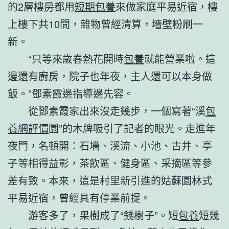
的2層樓房都用
短期包養
來做家庭平易近宿，樓
上樓下共10間，雜物曾經清算，墻壁粉刷一
新。
“只等來歲春熱花開時
包養
就能營業啦。這
邊還有廚房，院子也年夜，主人還可以本身做
飯。”鄧素霞邊指導邊先容。
從鄧素霞家出來沒走幾步，一個寫著“溪
包
養網評價
園”的木牌吸引了記者的眼光。走進年
夜門，名頓開：石墻、溪流、小池、古井、亭
子等相得益彰，茶飲區、健身區、采摘區等參
差有致。本來，這是村里新引進的姑蘇園林式
平易近宿，曾經具有停業前提。
游客多了，果樹成了“錢樹子”。短
包養
短幾