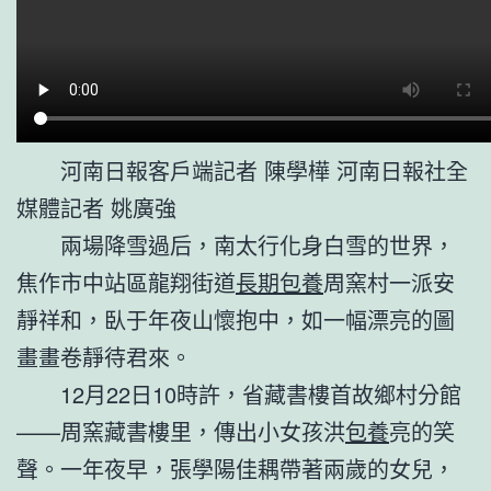
河南日報客戶端記者 陳學樺 河南日報社全
媒體記者 姚廣強
兩場降雪過后，南太行化身白雪的世界，
焦作市中站區龍翔街道
長期包養
周窯村一派安
靜祥和，臥于年夜山懷抱中，如一幅漂亮的圖
畫畫卷靜待君來。
12月22日10時許，省藏書樓首故鄉村分館
——周窯藏書樓里，傳出小女孩洪
包養
亮的笑
聲。一年夜早，張學陽佳耦帶著兩歲的女兒，