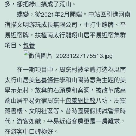
多，卻把綠山搞成了荒山。
蝶變，從2021年2月開端。中站區引進河南
宿描文明游玩成長無限公司，主打生態牌、平
易近宿牌，扶植南太行龍翔山居平易近宿集群
項目。
包養
在一期項目中，周窯村被全體打造為以南
太行山居美
包養條件
學和山陽詩意為主題的美
學示范村，放棄的石頭房和窯洞，被改革成高
端山居平易近宿周窯十
包養網比較
八坊、周窯
藏書樓、文明社區等。昔時國慶假期試營業時
代，游客如織，平易近宿客房更是一房難求，
在游客中口碑極好。