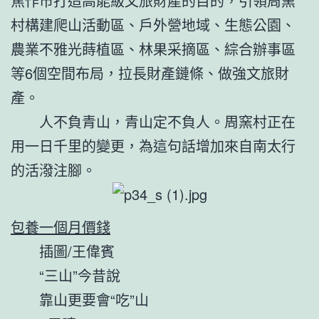
焦作市打造高能級文旅財產的目的，引領周窯
村構建爬山活動區、戶外營地域、生態公園、
農業不雅光蒔植區、林果采摘區、綜合辦事區
等6個空間布局，拉長財產鏈條、做強文旅財
產。
人不負青山，青山定不負人。周窯村正在
用一日千里的變更，為這句話增加來自南太行
的活潑注腳。
包養一個月價錢
插圖/王偉賓
“三山”今昔說
靠山更要會“吃”山