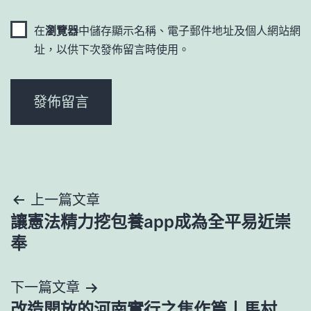
在
瀏覽器
中儲存顯示名稱、電子郵件地址及個人網站網
址，以供下次發佈留言時使用。
文
上一篇文章
讓憲法精力挖包養app成為全平易近崇
章
奉
導
下一篇文章
覽
改造開放的河南實行之焦作篇丨馬村