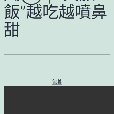
飯”越吃越噴鼻
甜
包養