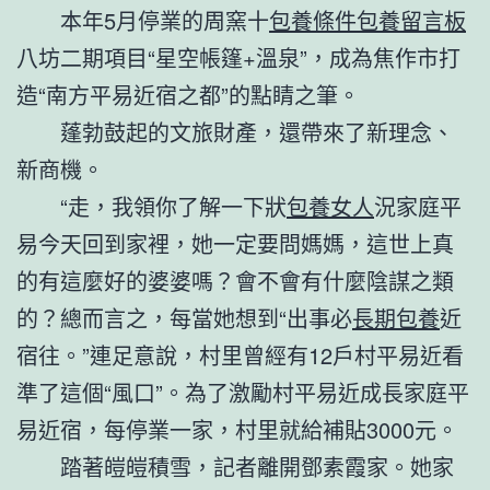
本年5月停業的周窯十
包養條件
包養留言板
八坊二期項目“星空帳篷+溫泉”，成為焦作市打
造“南方平易近宿之都”的點睛之筆。
蓬勃鼓起的文旅財產，還帶來了新理念、
新商機。
“走，我領你了解一下狀
包養女人
況家庭平
易今天回到家裡，她一定要問媽媽，這世上真
的有這麼好的婆婆嗎？會不會有什麼陰謀之類
的？總而言之，每當她想到“出事必
長期包養
近
宿往。”連足意說，村里曾經有12戶村平易近看
準了這個“風口”。為了激勵村平易近成長家庭平
易近宿，每停業一家，村里就給補貼3000元。
踏著皚皚積雪，記者離開鄧素霞家。她家