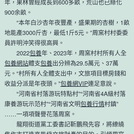
年，果林曾經成長到600多畝，荒山也已綠化
900余畝。
“本年白沙杏年夜豐產，盛果期的杏樹，1畝
地能產3000斤杏，最低1斤5元。”周窯村村委委
員許明沖笑得很高興。
2022
包養
年、2023年，周窯村村所有人全
包養網站
體支
包養
出分辨為29.5萬元、37萬
元。“村所有人全體支出中，文旅項目標房錢和
收益分派是年夜頭。”
包養網VIP
連足意說。
“河南省村落游玩特點村”“河南省4A級村落
康養游玩示范村”“河南省文明
包養行情
村鎮”
……一項項聲譽花落周窯。
龍翔街道黨工委書記靳鵬飛先容，將繚繞