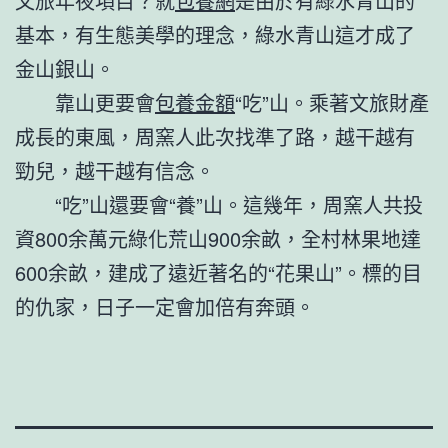
文旅年夜項目？就
包養網
是由於有綠水青山的
基本，有生態美學的理念，綠水青山這才成了
金山銀山。
靠山更要會
包養金額
“吃”山。乘著文旅財產
成長的東風，周窯人此次找準了路，越干越有
勁兒，越干越有信念。
“吃”山還要會“養”山。這幾年，周窯人共投
資800余萬元綠化荒山900余畝，全村林果地達
600余畝，建成了遠近著名的“花果山”。標的目
的仇家，日子一定會加倍有奔頭。