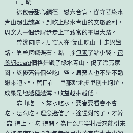
□于晴
途
包養甜心網
徑一變六合寬。從守著綠水
青山超出越窮，到吃上綠水青山的文旅盈利，
周窯人一個步驟步走上了致富的平坦大路。
曾幾何時，周窯人在“靠山吃山”上走過彎
路。靠著挖鐵礦石、黏土掙
包養
了點小錢，
包
養網dcard
價格是毀了綠水青山、傷了漂亮家
園，終極落得個坐吃山空。周窯人也不是不勤
懇來吧。”，舊日在山里那點地步里刨土坷垃，
成果是地越種越薄，收益越來越低。
靠山吃山、靠水吃水，要害要看會不會
吃、怎么吃。理念迷信了、途徑對的了，才幹
“靠”得上、“吃”得開。為什么周窯村后來能引來