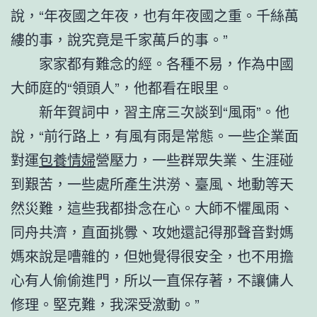
說，“年夜國之年夜，也有年夜國之重。千絲萬
縷的事，說究竟是千家萬戶的事。”
家家都有難念的經。各種不易，作為中國
大師庭的“領頭人”，他都看在眼里。
新年賀詞中，習主席三次談到“風雨”。他
說，“前行路上，有風有雨是常態。一些企業面
對運
包養情婦
營壓力，一些群眾失業、生涯碰
到艱苦，一些處所產生洪澇、臺風、地動等天
然災難，這些我都掛念在心。大師不懼風雨、
同舟共濟，直面挑釁、攻她還記得那聲音對媽
媽來說是嘈雜的，但她覺得很安全，也不用擔
心有人偷偷進門，所以一直保存著，不讓傭人
修理。堅克難，我深受激動。”