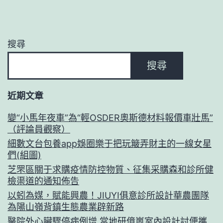
搜尋
搜尋
近期文章
變“小馬年夜車”為“輕OSDER奧斯德材料報價車壯馬”
（評論員觀察）
細數文台包養app娛圈樂于把玩簸弄財主的一線女星
們(組圖)
芝罘區關于求購疫情防控物質、征集采購森和診所健
檢渠道的通知佈告
以蚓為媒，賦能興農！JIUYI俱意診所設計華農團隊
為陽山嶺背鎮生態農業辟新路
醫院外心臟驟停病例增 當地研億嵐室內設計討便攜