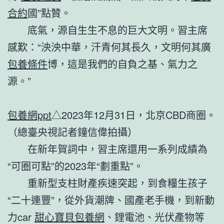
合約
國”點贊。
底氣，源自生生不息的巨大文明。習主席
感歎：“泱泱中華，汗青何其長久，文明何其廣
包養條件
博，這是我們的自負之基、氣力之
源。”
包養網ppt
△2023年12月31日，北京CBD商圈。
（總臺央視記者鐘信偉拍攝）
在新年賀詞中，習主席還用一系列成績為
“可圈可點”的2023年“劃重點”。
重新型支柱財產疾速突起，到食糧生孩子
“二十連豐”，從外貨潮牌、國產老手機，到新動
力car
甜心寶貝包養網
、鋰電池、光伏產物等