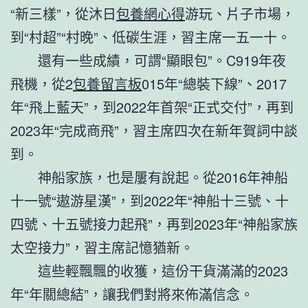
“新三樣”，從沐日
包養網心得
游玩、片子市場，
到“村超”“村晚”、低碳生涯，習主席一五一十。
還有一些成績，可謂“顯眼包”。C919年夜
飛機，從2
包養留言板
015年“總裝下線”、2017
年“飛上藍天”，到2022年首架“正式交付”，再到
2023年“完成商飛”，習主席四次在新年賀詞中談
到。
神船家族，也是屢有說起。從2016年神船
十一號“遨游星漢”，到2022年“神船十三號、十
四號、十五號接力起飛”，再到2023年“神船家族
太空接力”，習主席記憶猶新。
這些輕飄飄的收獲，這份干貨滿滿的2023
年“年關總結”，讓我們對將來佈滿信念。