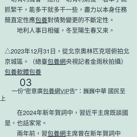
抓緊干，能多干就多干一些，盡力以本身任務
簡直定性應
包養
對情勢變更的不斷定性。
地利人事日相催，冬至陽生春又來。
△2023年12月31日，從北京奧林匹克塔俯拍北
京城區。（總臺
包養網
央視記者金雨秋拍攝）
包養軟體
包養
03
一份“密意廣
包養網VIP
告”：巍巍中華 國民至
上
在2024年新年賀詞中，習近平主席既談國
是，也話家常。
兩年前，習
包養網
主席曾在新年賀詞中