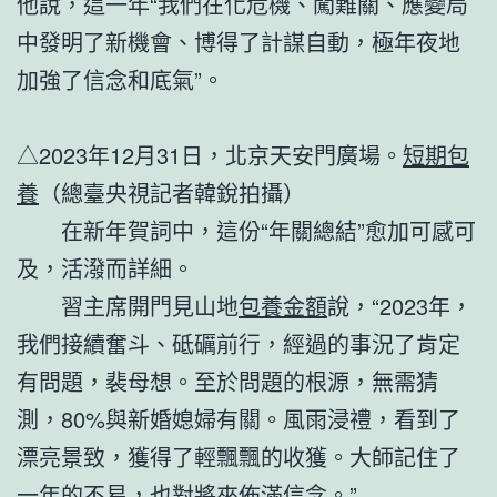
他說，這一年“我們在化危機、闖難關、應變局
中發明了新機會、博得了計謀自動，極年夜地
加強了信念和底氣”。
△2023年12月31日，北京天安門廣場。
短期包
養
（總臺央視記者韓銳拍攝）
在新年賀詞中，這份“年關總結”愈加可感可
及，活潑而詳細。
習主席開門見山地
包養金額
說，“2023年，
我們接續奮斗、砥礪前行，經過的事況了肯定
有問題，裴母想。至於問題的根源，無需猜
測，80%與新婚媳婦有關。風雨浸禮，看到了
漂亮景致，獲得了輕飄飄的收獲。大師記住了
一年的不易，也對將來佈滿信念。”