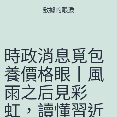
跳
數據的眼淚
至
主
要
內
容
時政消息覓包
養價格眼丨風
雨之后見彩
虹，讀懂習近