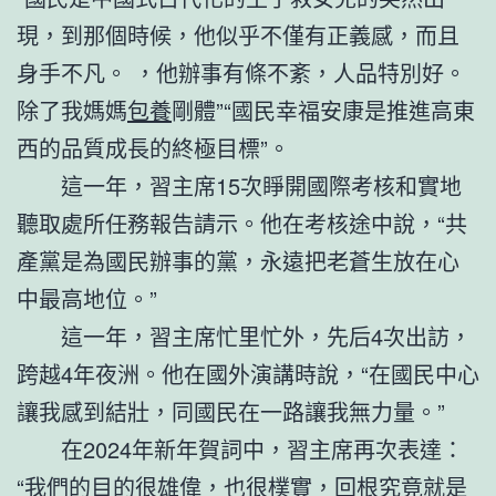
現，到那個時候，他似乎不僅有正義感，而且
身手不凡。 ，他辦事有條不紊，人品特別好。
除了我媽媽
包養
剛體”“國民幸福安康是推進高東
西的品質成長的終極目標”。
這一年，習主席15次睜開國際考核和實地
聽取處所任務報告請示。他在考核途中說，“共
產黨是為國民辦事的黨，永遠把老蒼生放在心
中最高地位。”
這一年，習主席忙里忙外，先后4次出訪，
跨越4年夜洲。他在國外演講時說，“在國民中心
讓我感到結壯，同國民在一路讓我無力量。”
在2024年新年賀詞中，習主席再次表達：
“我們的目的很雄偉，也很樸實，回根究竟就是