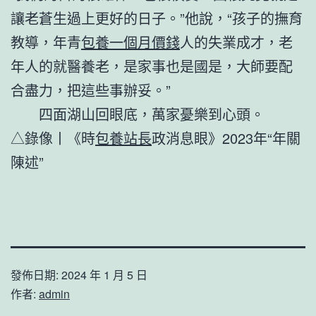
讓老蒼生過上更好的日子。”他說，“孩子的撫育
教導，年青
包養一個月價錢
人的失業成才，老
年人的就醫養老，是家事也是國是，大師要配
合盡力，把這些事辦妥。”
四面湖山回眼底，萬家憂樂到心頭。
△錄像丨《時
包養站長
政消息眼》2023年“年關
陳述”
發佈日期:
2024 年 1 月 5 日
作者:
admin