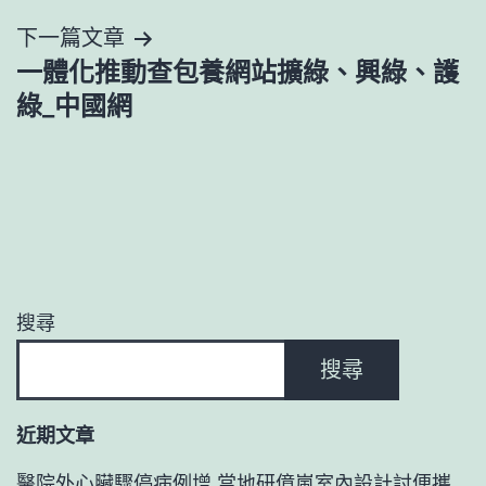
導
下一篇文章
覽
一體化推動查包養網站擴綠、興綠、護
綠_中國網
搜尋
搜尋
近期文章
醫院外心臟驟停病例增 當地研億嵐室內設計討便攜