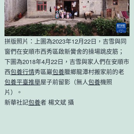
拼版照片：上圖為2023年12月22日，吉雪與同
窗們在安順市西秀區啟新黌舍的操場跳皮筋；
下圖為2018年4月22日，吉雪與家人們在安順市
西
包養行情
秀區巖
包養
臘鄉龍潭村搬家前的老
包養平臺推舉
屋子前留影（無人
包養
機照
片）。
新華社記
包養
者 楊文斌 攝