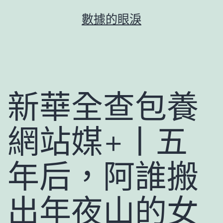
跳
數據的眼淚
至
主
要
內
容
新華全查包養
網站媒+丨五
年后，阿誰搬
出年夜山的女