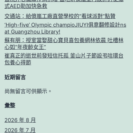
式AED助加快急救
交通站：給億嵐工廠直營學校的“看球派對”點贊
‘High-five’ Olympic champioJIUYI俱意翻修設計ns
at Guangzhou Library!
蘇有朋：授室當娶甜心寶貝喜包養網林依晨 吐槽林
心如“年夜齡女王”
崔真正的逝世前發短信托孤 釜山片子節設弔唁環台
包養心得節
近期留言
尚無留言可供顯示。
彙整
2026 年 8 月
2026 年 7 月