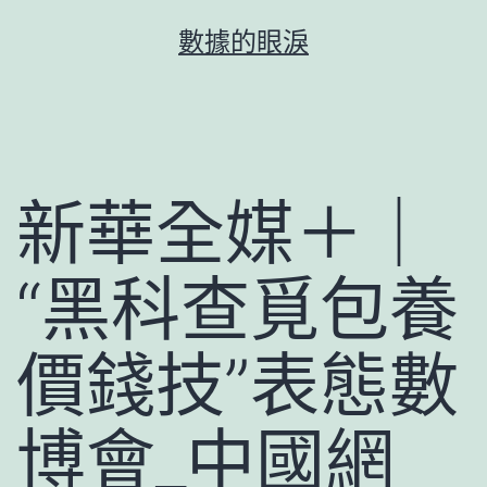
跳
數據的眼淚
至
主
要
內
容
新華全媒＋｜
“黑科查覓包養
價錢技”表態數
博會_中國網