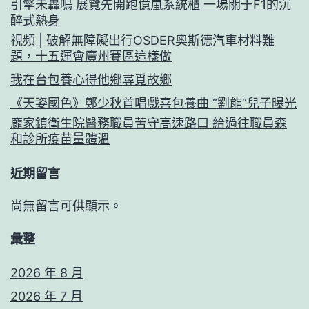
引擎未轟鳴 展覽先開跑億嵐系統櫃 一場關于F1的沉
醉式熱身
視頻 | 破解無障礙出行OSDER奧斯德汽車材料難
題，十五運會廣州賽區這樣做
我在台包養心得他鄉尋覓故鄉
《天姿國色》鄭少秋首唱戲喜包養曲 “劉能”兒子曝光
龐家鎮衛生院醫務職員苦守高速路口 給過往職員森
和診所疫苗量體溫
近期留言
尚無留言可供顯示。
彙整
2026 年 8 月
2026 年 7 月