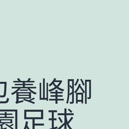
包養峰腳
園足球