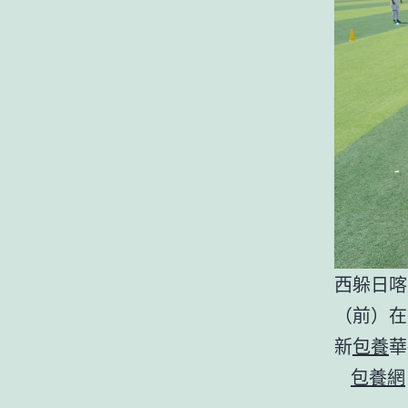
西躲日喀
（前）在
新
包養
華
包養網