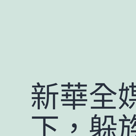
跳
至
主
要
內
容
新華全
下，躲