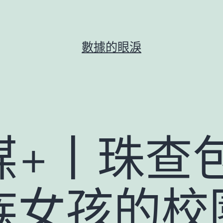
數據的眼淚
媒+丨珠查
族女孩的校