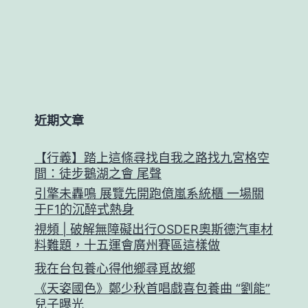
近期文章
【行義】踏上這條尋找自我之路找九宮格空
間：徒步鵝湖之會 尾聲
引擎未轟鳴 展覽先開跑億嵐系統櫃 一場關
于F1的沉醉式熱身
視頻 | 破解無障礙出行OSDER奧斯德汽車材
料難題，十五運會廣州賽區這樣做
我在台包養心得他鄉尋覓故鄉
《天姿國色》鄭少秋首唱戲喜包養曲 “劉能”
兒子曝光