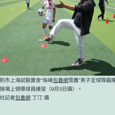
則市上海試驗黌舍“珠峰
包養網
雪鷹”男子足球隊鍛
操場上領導球員練習（9月3日攝）。
社記者
包養網
丁汀 攝