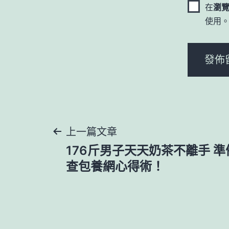
在
瀏
使用
文
上一篇文章
176斤男子天天奶茶不離手 
章
查包養網心得術！
導