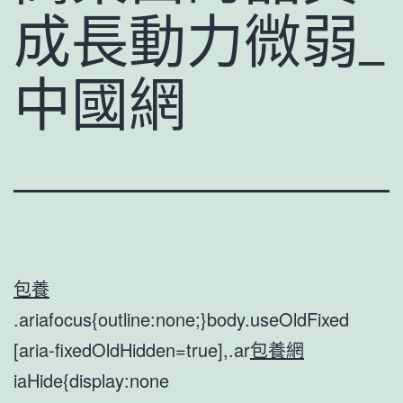
成長動力微弱_
中國網
包養
.ariafocus{outline:none;}body.useOldFixed
[aria-fixedOldHidden=true],.ar
包養網
iaHide{display:none