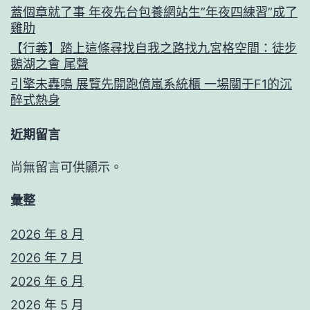
蓋個章就了事 年夜先台包養網站生”年夜四練習”成了
雞肋
【行義】踏上這條尋找自我之路找九宮格空間：徒步
鵝湖之會 尾聲
引擎未轟鳴 展覽先開跑億嵐系統櫃 一場關于F1的沉
醉式熱身
近期留言
尚無留言可供顯示。
彙整
2026 年 8 月
2026 年 7 月
2026 年 6 月
2026 年 5 月