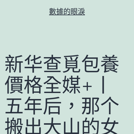
跳
數據的眼淚
至
主
要
內
容
新华查覓包養
價格全媒+丨
五年后，那个
搬出大山的女