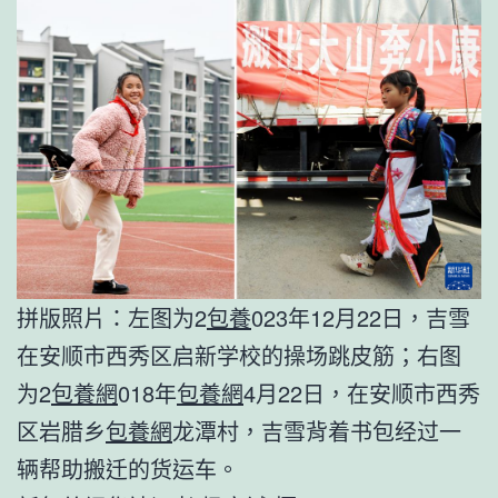
拼版照片：左图为2
包養
023年12月22日，吉雪
在安顺市西秀区启新学校的操场跳皮筋；右图
为2
包養網
018年
包養網
4月22日，在安顺市西秀
区岩腊乡
包養網
龙潭村，吉雪背着书包经过一
辆帮助搬迁的货运车。