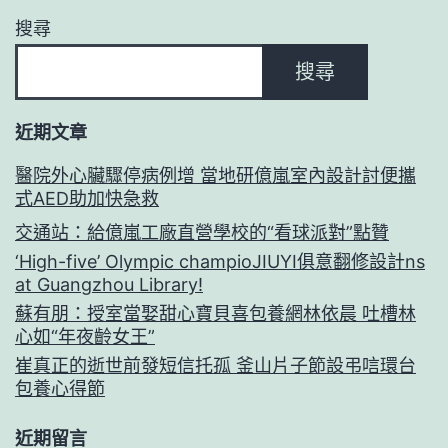
搜尋
搜尋
近期文章
醫院外心臟驟停病例增 當地研億嵐室內設計討便攜
式AED助加快急救
交通站：給億嵐工廠直營學校的“看球派對”點贊
‘High-five’ Olympic champioJIUYI俱意翻修設計ns
at Guangzhou Library!
蘇有朋：授室當娶甜心寶貝喜包養網林依晨 吐槽林
心如“年夜齡女王”
崔真正的逝世前發短信托孤 釜山片子節設弔唁環台
包養心得節
近期留言