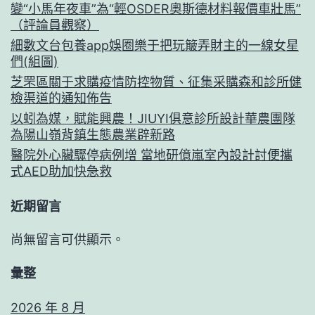
變“小馬年夜車”為“輕OSDER奧斯德材料報價車壯馬”
（評論員觀察）
細數文台包養app娛圈樂于把玩簸弄財主的一線女星
們(組圖)
芝罘區關于求購疫情防控物質、征集采購森和診所健
檢渠道的通知佈告
以蚓為媒，賦能興農！JIUYI俱意診所設計華農團隊
為陽山嶺背鎮生態農業辟新路
醫院外心臟驟停病例增 當地研億嵐室內設計討便攜
式AED助加快急救
近期留言
尚無留言可供顯示。
彙整
2026 年 8 月