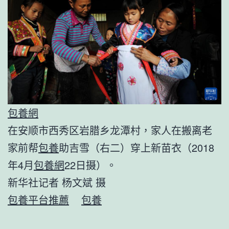
包養網
在安顺市西秀区岩腊乡龙潭村，家人在搬离老
家前帮
包養
助吉雪（右二）穿上新苗衣（2018
年4月
包養網
22日摄）。
新华社记者 杨文斌 摄
包養平台推薦
包養