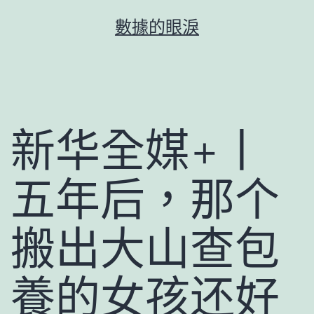
跳
數據的眼淚
至
主
要
內
容
新华全媒+丨
五年后，那个
搬出大山查包
養的女孩还好