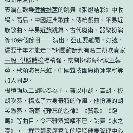
表演在歡樂
健檢推薦
的跳舞《張燈結彩》中收
場。隨后，中國經典歌曲、傳統戲曲、平易近
族歌曲、平易近族跳舞、古代魔術、器樂扮演
等10余個節目一一演出。亞正要離開，好遠，
還要半年才能走？”洲團約請到有名二胡吹奏家
一般+供膳體檢
楊積強、京劇扮演藝術家王蓉
蓉、歌頌演員朱虹、中國雜技團魔術師李寧等
加入同盟。
楊積強以二胡吹奏為主，兼以中胡、高胡、板
胡吹奏，構成了本身奇特的作風。他扮演的胡
琴聯奏，涵蓋《難忘的旋律》《贊歌》《跑
馬》等曲目，令不雅眾驚嘆不已。跳舞《水之
靈》，一群肅靜嚴厲秀美的
巡迴健康管理中心