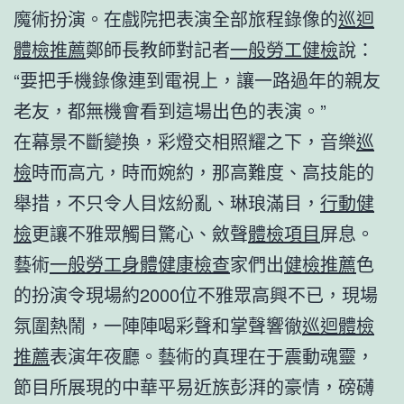
魔術扮演。在戲院把表演全部旅程錄像的
巡迴
體檢推薦
鄭師長教師對記者
一般勞工健檢
說：
“要把手機錄像連到電視上，讓一路過年的親友
老友，都無機會看到這場出色的表演。”
在幕景不斷變換，彩燈交相照耀之下，音樂
巡
檢
時而高亢，時而婉約，那高難度、高技能的
舉措，不只令人目炫紛亂、琳琅滿目，
行動健
檢
更讓不雅眾觸目驚心、斂聲
體檢項目
屏息。
藝術
一般勞工身體健康檢查
家們出
健檢推薦
色
的扮演令現場約2000位不雅眾高興不已，現場
氛圍熱鬧，一陣陣喝彩聲和掌聲響徹
巡迴體檢
推薦
表演年夜廳。藝術的真理在于震動魂靈，
節目所展現的中華平易近族彭湃的豪情，磅礴