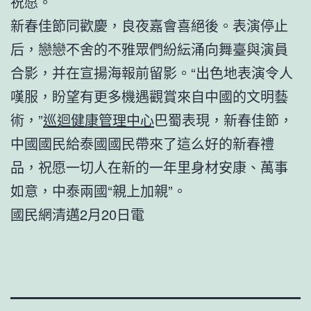
祝愿。
新春佳節同歡慶，良夜嘉會喜絕後。表演停止
后，戀戀不舍的不雅眾們紛紜涌向舞臺與演員
合影，并在宣揚海報前留影。“出色地表演令人
嘆服，盼望有更多機遇觀賞來自中國的文明藝
術，”
巡迴健康管理中心
巴蜀表現，新春佳節，
中國國民給泰國國民帶來了這么好的新春禮
品，祝愿一切人在新的一年里身材安康、萬事
如意，中泰兩國“親上加親”。
國民網清邁2月20日電