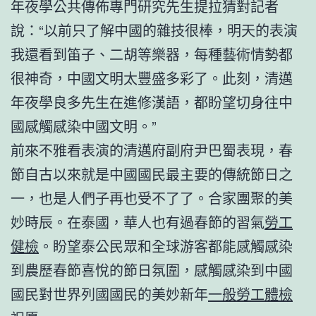
年夜學公共傳佈專門研究先生提拉猜對記者
說：“以前只了解中國的雜技很棒，明天的表演
我還看到笛子、二胡等樂器，每種藝術情勢都
很神奇，中國文明太豐盛多彩了。此刻，清邁
年夜學良多先生在進修漢語，都盼望切身往中
國感觸感染中國文明。”
前來不雅看表演的清邁府副府尹巴蜀表現，春
節自古以來就是中國國民最主要的傳統節日之
一，也是人們子再也受不了了。合家團聚的美
妙時辰。在泰國，華人也有過春節的習氣
勞工
健檢
。盼望泰公民眾和全球游客都能感觸感染
到農歷春節喜悅的節日氛圍，感觸感染到中國
國民對世界列國國民的美妙新年
一般勞工體檢