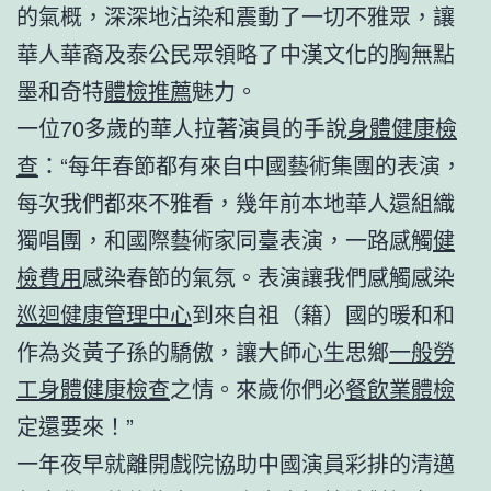
的氣概，深深地沾染和震動了一切不雅眾，讓
華人華裔及泰公民眾領略了中漢文化的胸無點
墨和奇特
體檢推薦
魅力。
一位70多歲的華人拉著演員的手說
身體健康檢
查
：“每年春節都有來自中國藝術集團的表演，
每次我們都來不雅看，幾年前本地華人還組織
獨唱團，和國際藝術家同臺表演，一路感觸
健
檢費用
感染春節的氣氛。表演讓我們感觸感染
巡迴健康管理中心
到來自祖（籍）國的暖和和
作為炎黃子孫的驕傲，讓大師心生思鄉
一般勞
工身體健康檢查
之情。來歲你們必
餐飲業體檢
定還要來！”
一年夜早就離開戲院協助中國演員彩排的清邁