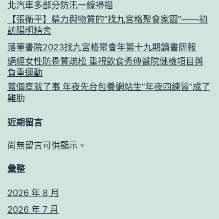
北汽車多部分防汛一線掃描
【張衛平】精力與物質的“找九宮格聚會家園”——初
訪陽明精舍
落筆書院2023找九宮格聚會年第十九期讀書簡報
絕經女性防骨質疏松 重視飲食秀傳醫院健檢項目與
負重運動
蓋個章就了事 年夜先台包養網站生”年夜四練習”成了
雞肋
近期留言
尚無留言可供顯示。
彙整
2026 年 8 月
2026 年 7 月