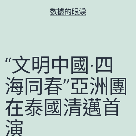
跳
數據的眼淚
至
主
要
內
容
“文明中國·四
海同春”亞洲團
在泰國清邁首
演