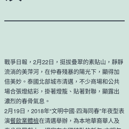
戰爭日報，2月22日，挺拔疊翠的素貼山，靜靜
流淌的美萍河，在仲春殘暴的陽光下，顯得加
倍美妙。泰國北部城市清邁，不少商場和公共
場合張燈結彩，掛著燈籠、貼著對聯，顯露出
濃烈的春骨氣息。
2月19日，2018年“文明中國·四海同春”年夜型表
演
餐飲業體檢
在清邁舉辦，為本地華裔華人及