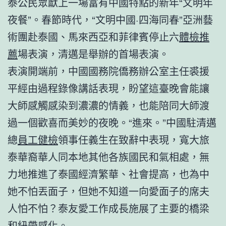
泰公民眾獻上一場富有中國特點的新年“文明年
夜餐”。春節時代，“文明中國·四海同春”亞洲藝
術團赴泰國、馬來西亞和菲律賓停止六
體檢推
薦
場表演，清邁是舉辦的首場表演。
表演開端前，中國國務院僑務辦公室主任裘援
平經由過程錄像講話表現，盼望這臺晚會能讓
大師感觸感染到濃濃的情義，也能陪同大師渡
過一個歡喜而美妙的夜晚。“進來。”中國駐清邁
總
員工健檢
領事任義生在致辭中表現，寬大旅
泰華裔華人同本地其他各族國民和氣相處，無
力地推進了泰國經濟繁華、社會提高，也為中
她不怕丟面子，但她不知道一向愛面子的席夫
人怕不怕？泰友愛工作成長施展了主要的橋梁
和紐帶感化。