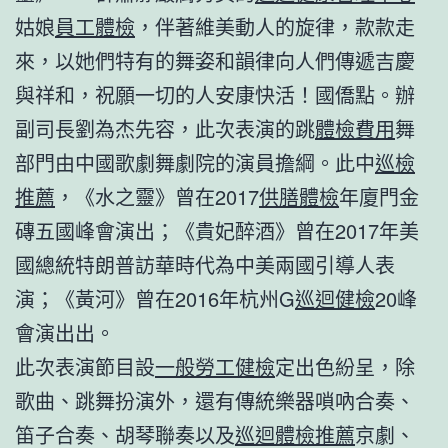
姑娘
員工體檢
，伴著維美動人的旋律，款款走
來，以她們特有的舞姿和韻律向人們傳遞吉慶
與祥和，祝願一切的人安康快活！國僑點。辦
副司長劉為杰先容，此次表演的跳
體檢費用
舞
部門由中國歌劇舞劇院的演員擔綱。此中
巡檢
推薦
，《水之靈》曾在2017
供膳體檢
年廈門金
磚五國峰會演出；《貴妃醉酒》曾在2017年美
國總統特朗普訪華時代為中美兩國引導人表
演；《黃河》曾在2016年杭州G
巡迴健檢
20峰
會演出出。
此次表演節目設
一般勞工健檢
定出色紛呈，除
歌曲、跳舞扮演外，還有傳統樂器嗩吶合奏、
笛子合奏、胡琴聯奏以及
巡迴體檢推薦
京劇、