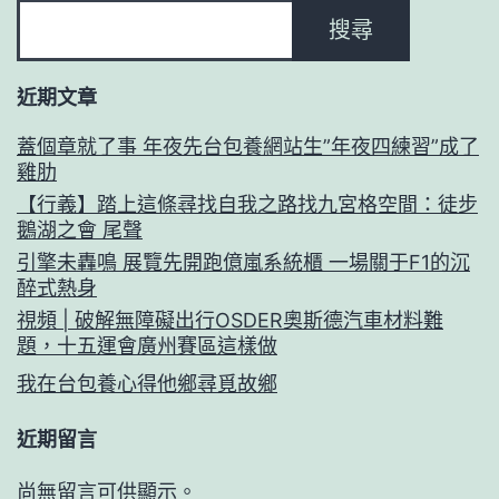
搜尋
近期文章
蓋個章就了事 年夜先台包養網站生”年夜四練習”成了
雞肋
【行義】踏上這條尋找自我之路找九宮格空間：徒步
鵝湖之會 尾聲
引擎未轟鳴 展覽先開跑億嵐系統櫃 一場關于F1的沉
醉式熱身
視頻 | 破解無障礙出行OSDER奧斯德汽車材料難
題，十五運會廣州賽區這樣做
我在台包養心得他鄉尋覓故鄉
近期留言
尚無留言可供顯示。