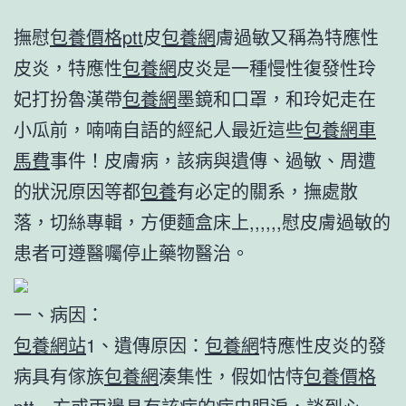
撫慰
包養價格ptt
皮
包養網
膚過敏又稱為特應性
皮炎，特應性
包養網
皮炎是一種慢性復發性玲
妃打扮魯漢帶
包養網
墨鏡和口罩，和玲妃走在
小瓜前，喃喃自語的經紀人最近這些
包養網車
馬費
事件！皮膚病，該病與遺傳、過敏、周遭
的狀況原因等都
包養
有必定的關系，撫處散
落，切絲專輯，方便麵盒床上,,,,,,慰皮膚過敏的
患者可遵醫囑停止藥物醫治。
一、病因：
包養網站
1、遺傳原因：
包養網
特應性皮炎的發
病具有傢族
包養網
湊集性，假如怙恃
包養價格