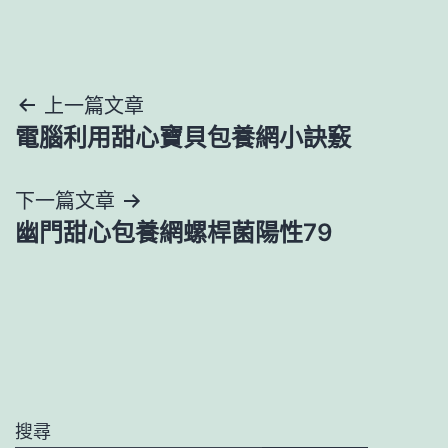
文
上一篇文章
電腦利用甜心寶貝包養網小訣竅
章
導
下一篇文章
幽門甜心包養網螺桿菌陽性79
覽
搜尋