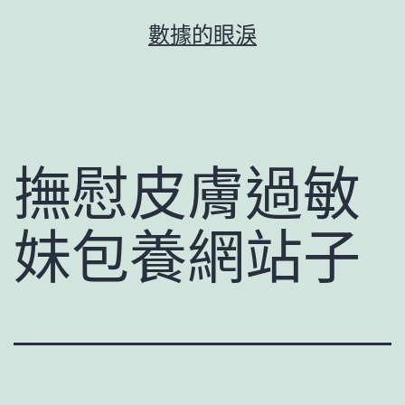
跳
數據的眼淚
至
主
要
內
容
撫慰皮膚過敏
妹包養網站子