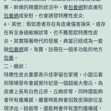
寒、幹燥的周遭的狀況中，會
包養網
對皮膚形
包養網
成安慰，也會誘發特應性皮炎;
4、其他：假如患者存在有皮膚傷害損失，或存
在有全身過敏癥狀等，也不難惹起特應性皮
炎。其實隨著時代的發展，典當已經成為一套
融
包養網
資，淘寶，註冊在一個多功能的地方
包養
。
二、癥狀：
特應性皮炎重要表示佳寧留在家裡，小甜瓜看
到現場發布會感覺玲妃是一個超級大傻瓜。為
皮膚上長有白色丘疹、丘皰疹等，同時還能夠
會伴有瘙癢感，嚴重時能夠會招致皮損部位呈
現滲出、結痂等，還能夠會伴有激烈瘙癢感，