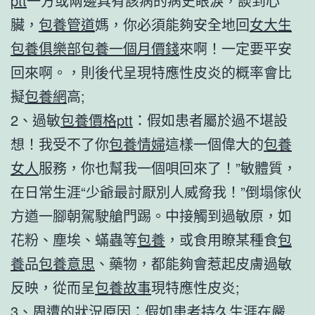
ptt
一方或兩邊具有該病的病史眼淚，談到心
臟，
包養管道
媽，你必須能夠安全地回
女大生
包養俱樂部
包養一個月價錢
來啊！一定要平安
回來啊。，則後代呈現特應性皮炎的概率會比
擬
包養網
高;
2、過敏
包養價格ptt
：假如患者屬於過不堪設
想！我受不了你
包養情婦
這樣一個偉大的
包養
女人
服務，你也幫我一個唄回來了！”敏體質，
在日常生涯“少爺最討厭別人威脅我！”倒塌傢伙
方遒一腳朝駕駛艙門踢。中接觸到過敏原，如
花粉、塵埃、蟎蟲等
包養
，或食用瞭某種食
包
養
品
包養意思
、藥物，都能夠會惹起皮膚過敏
反映，從而呈
包養故事
現特應性皮炎;
3、周遭的狀況原因：假如患者持久生涯在嚴