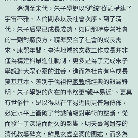
追溯至宋代，朱子學說以“道統”從頭構建了
宇宙不雅、人倫關系以及社會次序。到了清
代，朱子后學已成長成熟，如同那時臺灣社會
的一劑對癥良方，精準契合了社會的成長需
求。康熙年間，臺灣地域的文教工作成長并非
僅為構建科舉進仕軌制，更多是為了完成朱子
學說對大眾心靈的滋養，進而為社會有序成長
奠基基本。差別于儒祖傳
家教
統經典的艱澀難
明，朱子學說的內在的事務更“親平易近”、更具
有世俗性，是以得以在平易近間更普遍傳佈，
必定水平上衝破了常識階級對學術的壟斷，從
而發生了深遠而耐久的影響。明天臺灣遺存的
清代教導碑文，鮮見玄虛空洞的闡述，而多為