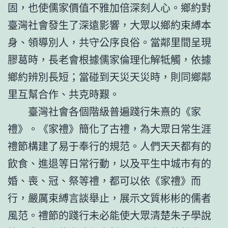
固，也使儒家價值不雅加倍深刻人心。鄉約對
臺灣社會發生了深遠影響，大眾以鄉約束縛本
身、領導別人，共守公序良俗。當鄰里間呈現
膠葛時，長老會根據儒家倫理化解牴觸，依據
鄉約辨別長短；當碰到天災天災時，則同鄉鄰
里互幫合作、共克時艱。
臺灣社會各個階級普遍踐行朱熹的《家
禮》。《家禮》簡化了古禮，為大眾日常生涯
禮節構建了易于奉行的規范。人們天天都有的
飲食、進退等日常行動，以及平生中城市有的
婚、喪、冠、祭等禮，都可以依《家禮》而
行，嚴厲束縛言談舉止，展示文質彬彬的儒者
風范。禮節的踐行未必能使大眾清楚朱子學說