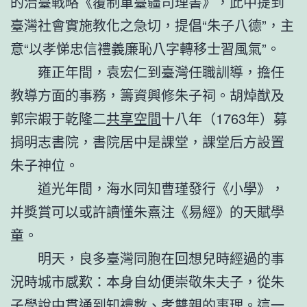
的治臺戰略《覆制軍臺疆司理書》，此中提到
臺灣社會實施教化之急切，提倡“朱子八德”，主
意“以孝悌忠信禮義廉恥八字轉移士習風氣”。
雍正年間，袁宏仁到臺灣任職訓導，擔任
教導方面的事務，籌資興修朱子祠。胡焯猷及
郭宗嘏于乾隆二
共享空間
十八年（1763年）募
捐明志書院，書院居中是課堂，課堂后方設置
朱子神位。
道光年間，海水同知曹瑾發行《小學》，
并獎賞可以或許讀懂朱熹注《易經》的天賦學
童。
明天，良多臺灣同胞在回想兒時經過的事
況時城市感歎：本身自幼便崇敬朱夫子，從朱
子學說中貫通到知禮數、孝雙親的事理。這一