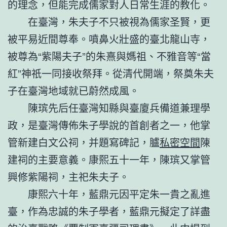
的理念，但能完成儒家對人日常生涯的教化。
在臺灣，朱夫子不只被視為儒家圣賢，更
被平易近間尊奉。噴鼻火壯盛的臺北龍山寺，
被尊為“紫陽夫子”的朱熹與媽祖、不雅音等“當
紅”神祇一同接收祭拜。從清代開端，祭奠朱夫
子在臺灣地域就已蔚然成風。
陳瑸先后任臺灣知縣與臺廈兵備道兼理學
政，是臺灣傳佈朱子學說的首創者之一，他掌
管新建白文公祠，并題寫碑記，臚
私密空間
陳
建祠的主要意義。康熙五十一年，陳瑸又掌管
興修紫陽祠，主祀朱夫子。
康熙六十年，藍鼎元因平定朱一貴之亂進
臺，作為忠誠的朱子學者，藍鼎元擬定了詳盡