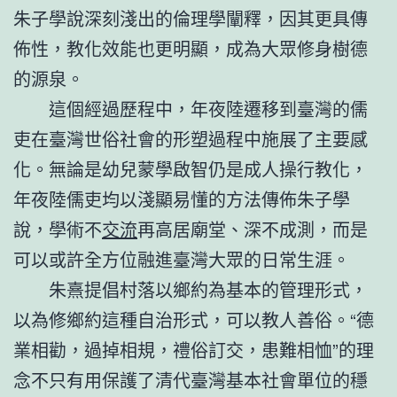
朱子學說深刻淺出的倫理學闡釋，因其更具傳
佈性，教化效能也更明顯，成為大眾修身樹德
的源泉。
這個經過歷程中，年夜陸遷移到臺灣的儒
吏在臺灣世俗社會的形塑過程中施展了主要感
化。無論是幼兒蒙學啟智仍是成人操行教化，
年夜陸儒吏均以淺顯易懂的方法傳佈朱子學
說，學術不
交流
再高居廟堂、深不成測，而是
可以或許全方位融進臺灣大眾的日常生涯。
朱熹提倡村落以鄉約為基本的管理形式，
以為修鄉約這種自治形式，可以教人善俗。“德
業相勸，過掉相規，禮俗訂交，患難相恤”的理
念不只有用保護了清代臺灣基本社會單位的穩