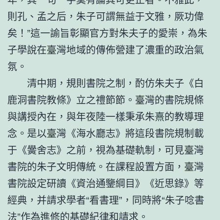
則孔、孟之后，朱子可謂無益于文雅，厥功偉
矣！”這一諭旨彰顯官方對朱夫子的愛崇，為朱
子學說在臺灣地域的傳佈營建了濃重的政治氣
氛。
清中期，規則書院之制，酌仿朱夫子《白
鹿洞書院教條》立之禮節節。臺灣的書院規條
與講授內在，與年夜陸一樣秉承朱熹的教導理
念。是以臺灣《海水廳志》將這段書院規制載
于《黌舍志》之前，視為基礎軌制，可見臺灣
書院的朱子文明傳統。在課程設置方面，臺灣
書院設定研讀《資治通鑒綱目》《近思錄》等
經典，并請求學者“看書理”，同時將“朱子唸書
法”作為進修的基礎紀律和請求。