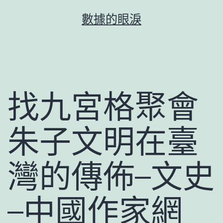
跳
數據的眼淚
至
主
要
內
容
找九宮格聚會
朱子文明在臺
灣的傳佈–文史
–中國作家網