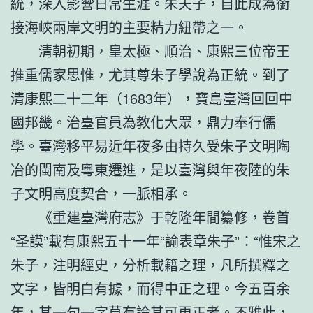
統，深入影響日常生涯。朱夫子，自此成為銜
接海峽兩岸文明的主要精力紐帶之一。
清朝初期，皇太極、順治、康熙三位帝王
推重儒家思惟，尤其尊朱子學說為正統。到了
清康熙二十二年（1683年），寶島臺灣回回中
國邦畿。治臺官員為教化大眾，鼎力奉行儒
學。臺灣移平易近年夜多由持久受朱子文明陶
冶的閩南及粵東遷進，是以臺灣與年夜陸的朱
子文明高度契合，一脈相承。
《重建臺灣府志》于乾隆年間纂修，卷首
“圣謨”載有康熙五十一年“諭表章朱子”：“惟宋之
朱子，注明經史，分析載籍之理，凡所撰釋之
文字，皆明白有據，而得中正之理。今五百余
年，其一句一字莫有論其可更正者。不雅此，