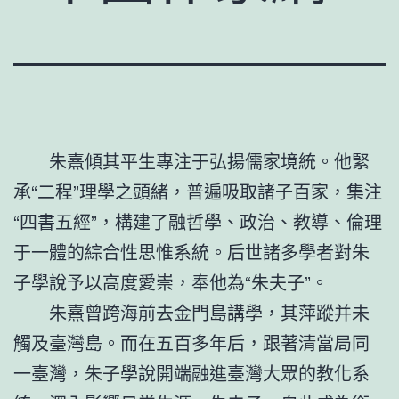
朱熹傾其平生專注于弘揚儒家境統。他緊
承“二程”理學之頭緒，普遍吸取諸子百家，集注
“四書五經”，構建了融哲學、政治、教導、倫理
于一體的綜合性思惟系統。后世諸多學者對朱
子學說予以高度愛崇，奉他為“朱夫子”。
朱熹曾跨海前去金門島講學，其萍蹤并未
觸及臺灣島。而在五百多年后，跟著清當局同
一臺灣，朱子學說開端融進臺灣大眾的教化系