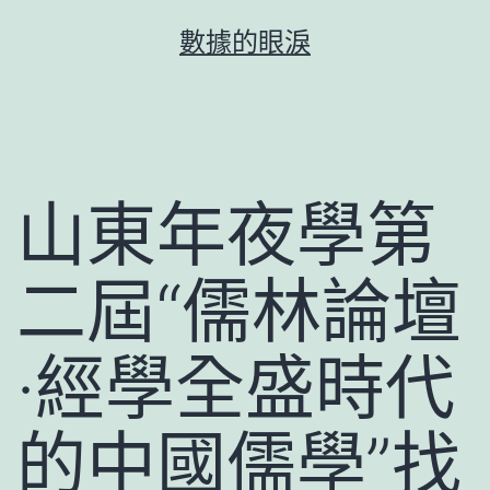
跳
數據的眼淚
至
主
要
內
容
山東年夜學第
二屆“儒林論壇
·經學全盛時代
的中國儒學”找