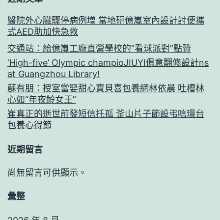
醫院外心臟驟停病例增 當地研億嵐室內設計討便攜
式AED助加快急救
交通站：給億嵐工廠直營學校的“看球派對”點贊
‘High-five’ Olympic champioJIUYI俱意翻修設計ns
at Guangzhou Library!
蘇有朋：授室當娶甜心寶貝喜包養網林依晨 吐槽林
心如“年夜齡女王”
崔真正的逝世前發短信托孤 釜山片子節設弔唁環台
包養心得節
近期留言
尚無留言可供顯示。
彙整