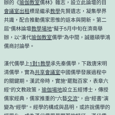
辦的《
瑜伽教室
儒林》雜志，設立此論壇的目
會議室出租
標是繼承
教學
先賢遺志，凝集學界
共識，配合推動儒家思惟的返本與開新。第二
屆“儒林論壇
教學場地
”擬于5月中旬在濟南舉
辦，以“漢代
瑜伽教室
儒學”為中間，誠邀碩學鴻
儒商討論學。
漢代儒學上
1對1教學
承先秦儒學，下啟唐宋明
清儒學，實為
共享會議室
中國儒學發展過程中
的關鍵期。漢武帝時，實施“罷黜百家，表章六
經”的文教政策，
瑜伽場地
設立五經博士，傳授
儒家經典，儒家推重的“六藝
交流
”，由“經書”演
變為“經學”。經學的構成與昌明，或許說儒學的