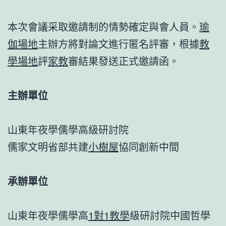
本次會議采取邀請制的情勢確定與會人員。
瑜
伽場地
主辦方將對論文進行匿名評審，根據
教
學場地
評
家教
審結果發送正式邀請函。
主辦單位
山東年夜學儒學高級研討院
儒家文明省部共建
小樹屋
協同創新中間
承辦單位
山東年夜學儒學高
1對1教學
級研討院中國哲學