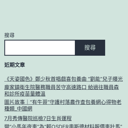
搜尋
搜尋
近期文章
《天姿國色》鄭少秋首唱戲喜包養曲 “劉能”兒子曝光
龐家鎮衛生院醫務職員苦守高速路口 給過往職員森
和診所疫苗量體溫
圖片故事｜“有牛哥”守護村落農作查包養網心得物老
種類_中國網
7月秀傳醫院巡檢7日生肖運程
變“小馬年夜車”為“輕OSDER奧斯德材料報價車壯馬”