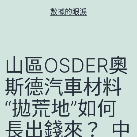
跳
數據的眼淚
至
主
要
內
容
山區OSDER奧
斯德汽車材料
“拋荒地”如何
長出錢來？_中