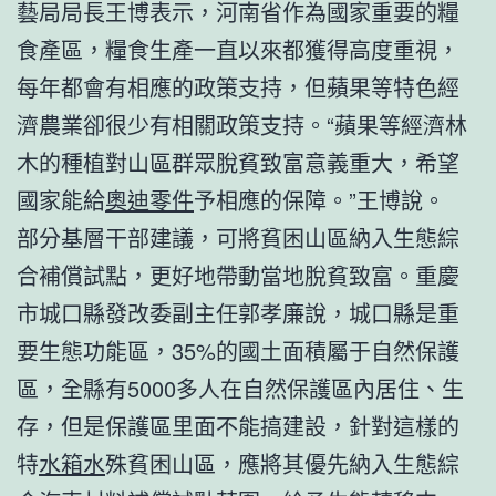
藝局局長王博表示，河南省作為國家重要的糧
食產區，糧食生產一直以來都獲得高度重視，
每年都會有相應的政策支持，但蘋果等特色經
濟農業卻很少有相關政策支持。“蘋果等經濟林
木的種植對山區群眾脫貧致富意義重大，希望
國家能給
奧迪零件
予相應的保障。”王博說。
部分基層干部建議，可將貧困山區納入生態綜
合補償試點，更好地帶動當地脫貧致富。重慶
市城口縣發改委副主任郭孝廉說，城口縣是重
要生態功能區，35%的國土面積屬于自然保護
區，全縣有5000多人在自然保護區內居住、生
存，但是保護區里面不能搞建設，針對這樣的
特
水箱水
殊貧困山區，應將其優先納入生態綜