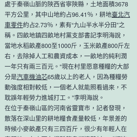
處于秦嶺山脈的陜西省寧陜縣，土地面積3678
平方公里，其中山地約占96.41％，耕地
臺北汽
車零件
約占2.73％，素有“九山半水半分田”之
稱。四畝地鎮四畝地村黨支部書記李明海說，
當地水稻畝產800至1000斤，玉米畝產800斤左
右，去除掉人工和農資成本，一畝地的純利潤
一年只有兩三百元。“現在村里愿意種糧的大部
分是
汽車機油芯
65歲以上的老人，因為種糧勞
動強度相對較低，一個老人就能照看過來，不
耽誤年輕勞力進城打工。”李明海說。
在位于秦嶺山區的河南省靈寶市，記者發現，
散落在深山里的耕地糧食產量較低，年景差的
時候小麥畝產只有三四百斤，很少有年輕人在