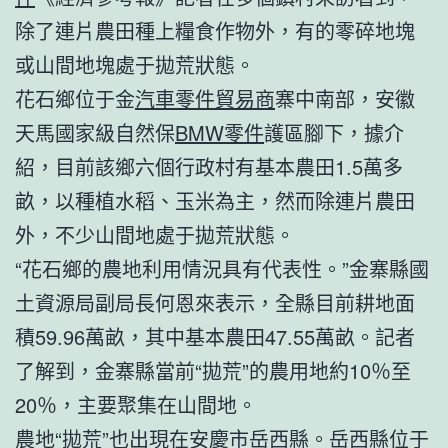
除了連片農田種上糧食作物外，有的零碎地塊
或山間地塊處于拋荒狀態。
花石鄉位于金
汽車零件貿易商
寨中南部，安徽
天馬國家級自然保
BMW零件
護區腳下，據介
紹，目前該鄉六個行政村有基本農田1.5萬多
畝，以種植水稻、玉米為主，然而除連片農田
外，不少山間地處于拋荒狀態。
“花石鄉的農地利用情況具有代表性。”金寨縣國
土資源局副局長何恩來表示，全縣目前耕地面
積59.96萬畝，其中基本農田47.55萬畝。記者
了解到，金寨縣當前“拋荒”的農用地約10％至
20％，主要聚集在山間地。
農地“拋荒”也出現在安慶市岳西縣。岳西縣位于