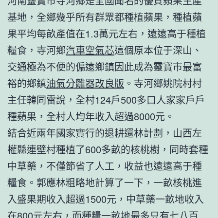
河南靈寶市寺河鄉是全國聞名的優質蘋果生產
基地，全鄉幾乎所有群眾都種植蘋果，種植蘋
果平均每畝產值在1.3萬元左右，遠遠高于種植
糧食，寺河鄉
汽車空氣芯
這個原本位于深山、
交通極為不便的偏遠鄉鎮因此成為靈寶市最富
裕的鄉鎮
油氣分離器改良版
。寺河鄉姚院村村
主任韓同雷說，全村124戶500多口人家家戶戶
種蘋果，全村人均年收入超過8000元。
結合近兩年國家實行的退耕還林計劃，山西左
權縣連壁村種植了600多畝的核桃樹，同時套種
中草藥，不僅節省了人工，收益也遠遠高于種
糧食。郭應林粗略地計算了一下，一畝核桃進
入盛果期收入超過1500元，中草藥一畝地收入
在800元左右，而種糧一畝地最多只有七八百