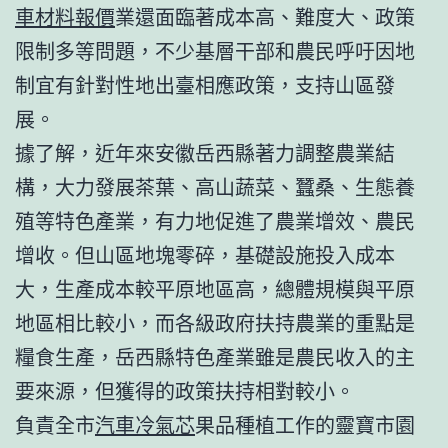
車材料報價
業還面臨著成本高、難度大、政策
限制多等問題，不少基層干部和農民呼吁因地
制宜有針對性地出臺相應政策，支持山區發
展。
據了解，近年來安徽岳西縣著力調整農業結
構，大力發展茶葉、高山蔬菜、蠶桑、生態養
殖等特色產業，有力地促進了農業增效、農民
增收。但山區地塊零碎，基礎設施投入成本
大，生產成本較平原地區高，總體規模與平原
地區相比較小，而各級政府扶持農業的重點是
糧食生產，岳西縣特色產業雖是農民收入的主
要來源，但獲得的政策扶持相對較小。
負責全市
汽車冷氣芯
果品種植工作的靈寶市園