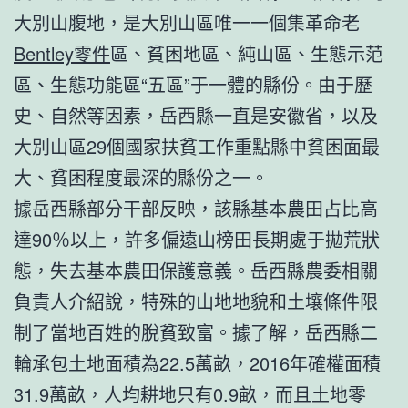
大別山腹地，是大別山區唯一一個集革命老
Bentley零件
區、貧困地區、純山區、生態示范
區、生態功能區“五區”于一體的縣份。由于歷
史、自然等因素，岳西縣一直是安徽省，以及
大別山區29個國家扶貧工作重點縣中貧困面最
大、貧困程度最深的縣份之一。
據岳西縣部分干部反映，該縣基本農田占比高
達90％以上，許多偏遠山榜田長期處于拋荒狀
態，失去基本農田保護意義。岳西縣農委相關
負責人介紹說，特殊的山地地貌和土壤條件限
制了當地百姓的脫貧致富。據了解，岳西縣二
輪承包土地面積為22.5萬畝，2016年確權面積
31.9萬畝，人均耕地只有0.9畝，而且土地零