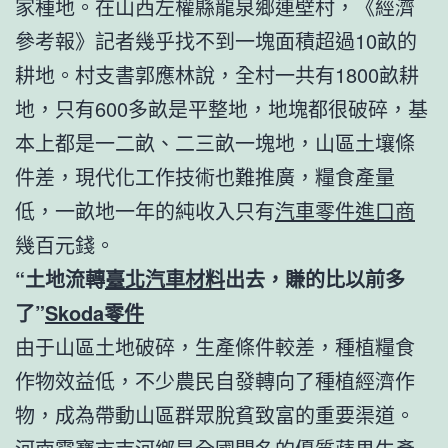
家種地。在山西左權縣龍泉鄉連壁村，《經濟
參考報》記者幾乎找不到一塊面積超過10畝的
耕地。村支書郭應林說，全村一共有1800畝耕
地，只有600多畝是平整地，地塊都很破碎，基
本上都是一二畝、二三畝一塊地，山區土壤條
件差，現代化工作技術也難推廣，糧食產量
低，一畝地一年的純收入只有
汽車零件進口商
幾百元錢。
“土地流轉
臺北汽車材料
出去，賺的比以前多
了”
Skoda零件
由于山區土地破碎，生產條件較差，種植糧食
作物效益低，不少農民自發轉向了種植經濟作
物，成為帶動山區群眾脫貧致富的重要渠道。