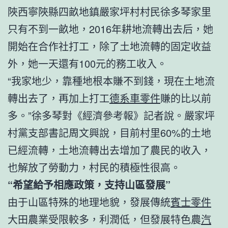
陜西寧陜縣四畝地鎮嚴家坪村村民徐多琴家里
只有不到一畝地，2016年耕地流轉出去后，她
開始在合作社打工，除了土地流轉的固定收益
外，她一天還有100元的務工收入。
“我家地少，靠種地根本賺不到錢，現在土地流
轉出去了，再加上打工
德系車零件
賺的比以前
多。”徐多琴對《經濟參考報》記者說。嚴家坪
村黨支部書記周文興說，目前村里60%的土地
已經流轉，土地流轉出去增加了農民的收入，
也解放了勞動力，村民的積極性很高。
“希望給予相應政策，支持山區發展”
由于山區特殊的地理地貌，發展傳統
賓士零件
大田農業受限較多，利潤低，但發展特色農
汽