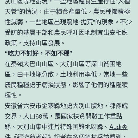
別山區等地發現，一些地區糧食生產存在“人種
天養”的情況，由于糧食產量低，農民種糧積極
性減弱，一些地區出現農地“拋荒”的現象。不少
受訪的基層干部和農民呼吁因地制宜出臺相應
政策，支持山區發展。
“吃力不討好，不如不種”
在秦嶺大巴山山區、大別山區等深山貧困地
區，由于地塊分散，土地利用率低，當地一些
農民種糧處于虧損狀態，影響了他們的種糧積
極性。
安徽省六安市金寨縣地處大別山腹地，鄂豫皖
交界，人口68萬，是國家扶貧開發工作重點
縣、大別山集中連片特殊困難地區縣。
Audi零
件
《經濟參考報》記者在多個鎮村采訪看到，