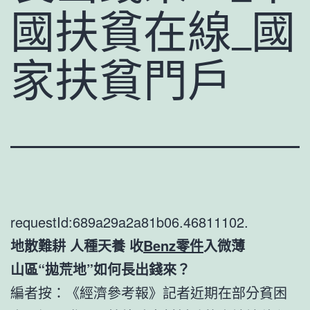
國扶貧在線_國
家扶貧門戶
requestId:689a29a2a81b06.46811102.
地散難耕 人種天養 收
Benz零件
入微薄
山區“拋荒地”如何長出錢來？
編者按：《經濟參考報》記者近期在部分貧困