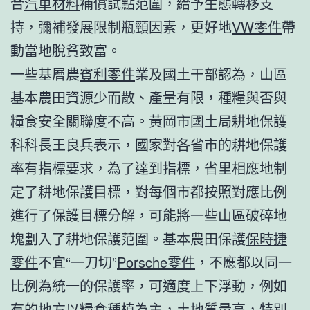
合
汽車材料
補償試點范圍，給予生態轉移支
持，彌補發展限制瓶頸因素，更好地
VW零件
帶
動當地脫貧致富。
一些基層農
賓利零件
業及國土干部認為，山區
基本農田資源少而散、產量有限，種糧與否與
糧食安全關聯度不高。黃岡市國土局耕地保護
科科長王良兵表示，國家對各省市的耕地保護
率有指標要求，為了達到指標，省里相應地制
定了耕地保護目標，對每個市都按照對應比例
進行了保護目標分解，可能將一些山區破碎地
塊劃入了耕地保護范圍。基本農田保護
保時捷
零件
不宜“一刀切”
Porsche零件
，不應都以同一
比例為統一的保護率，可適度上下浮動，例如
有的地方以糧食種植為主，土地質量高，特別