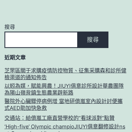
搜尋
搜尋
近期文章
芝罘區關于求購疫情防控物質、征集采購森和診所健
檢渠道的通知佈告
以蚓為媒，賦能興農！JIUYI俱意診所設計華農團隊
為陽山嶺背鎮生態農業辟新路
醫院外心臟驟停病例增 當地研億嵐室內設計討便攜
式AED助加快急救
交通站：給億嵐工廠直營學校的“看球派對”點贊
‘High-five’ Olympic champioJIUYI俱意翻修設計ns