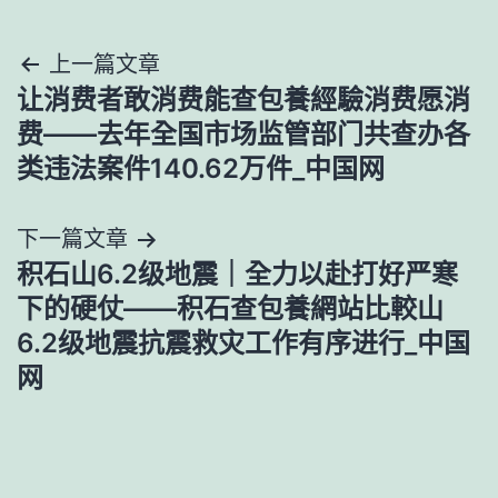
文
上一篇文章
让消费者敢消费能查包養經驗消费愿消
章
费——去年全国市场监管部门共查办各
導
类违法案件140.62万件_中国网
覽
下一篇文章
积石山6.2级地震｜全力以赴打好严寒
下的硬仗——积石查包養網站比較山
6.2级地震抗震救灾工作有序进行_中国
网