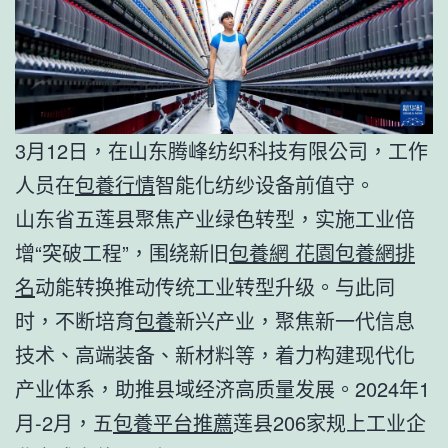
3月12日，在山东腾峰纺织科技有限公司，工作
人员在
包養行情
智能化纺纱设备前值守。
山东省五莲县聚焦产业绿色转型，实施工业倍
增“突破工程”，围绕新旧
包養網 花園
包養網排
名
动能转换推动传统工业转型升级。与此同
时，不断培育
包養
新兴产业，聚焦新一代信息
技术、高端装备、新材料等，着力构建现代化
产业体系，助推县域经济高质量发展。2024年1
月-2月，五
包養平台推薦
莲县206家规上工业企