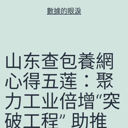
跳
數據的眼淚
至
主
要
內
容
山东查包養網
心得五莲：聚
力工业倍增“突
破工程” 助推