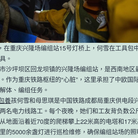
日，在重庆兴隆场编组站15号灯桥上，何雪在工具包
具。
市沙坪坝区回龙坝镇的兴隆场编组站，是西南地区
。作为重庆铁路枢纽的“心脏”，这里承担了中欧国
解体、编组任务。
包養
孩何雪和母思琪是中国铁路成都局重庆供电段
两名电力线路工。每个夜晚，她们和工友背负数公
从地面沿着近70度的爬梯攀上22米高的电塔和17
里的5000余盏灯进行巡检维修，确保编组站场的照