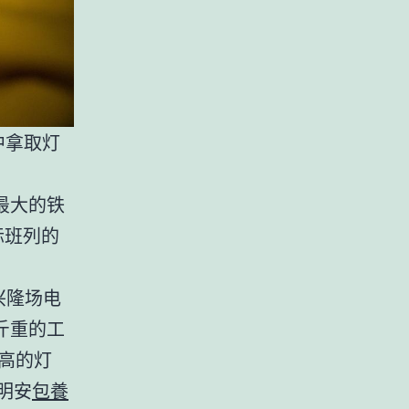
中拿取灯
最大的铁
际班列的
兴隆场电
斤重的工
米高的灯
明安
包養