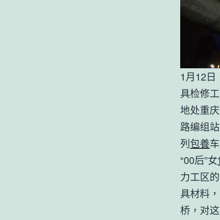
1月12
具检修工
地处重庆
路编组站
列
包養
车
“00后”女
力工区的
具材料，
桥，对这