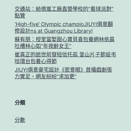
交通站：給億嵐工廠直營學校的“看球派對”
點贊
‘High-five’ Olympic champioJIUYI俱意翻
修設計ns at Guangzhou Library!
蘇有朋：授室當娶甜心寶貝喜包養網林依晨
吐槽林心如“年夜齡女王”
崔真正的逝世前發短信托孤 釜山片子節設弔
唁環台包養心得節
JIUYI俱意豪宅設計《密意眼》首播戲劇張
力實足，網友紛紛“求加更”
分類
分數