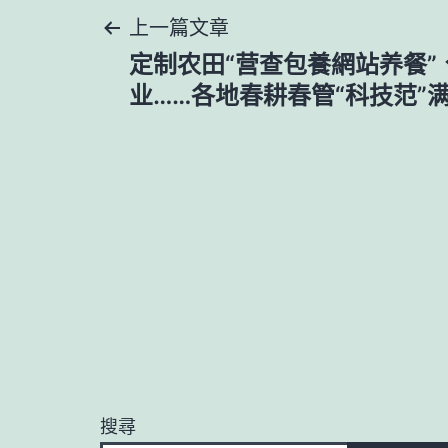
文
上一篇文章
定制农田“营查包養網站养餐”
章
业……各地春耕春管“科技范”
導
覽
搜尋