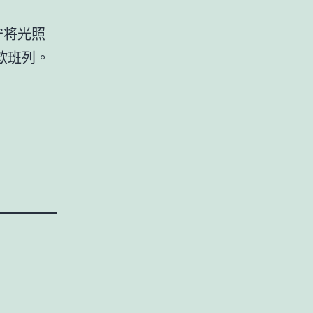
守将光照
欧班列。