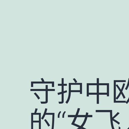
跳
至
主
要
內
容
守护中
的“女飞