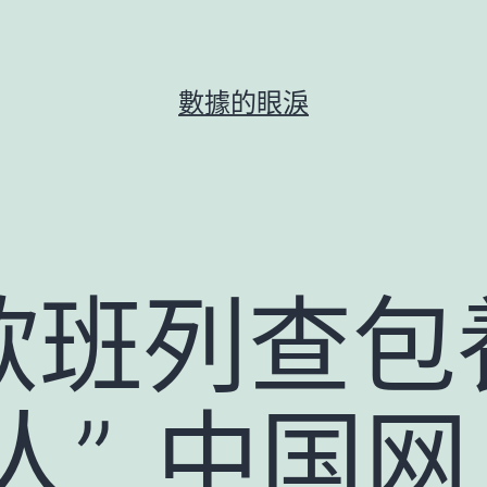
數據的眼淚
欧班列查包
人”_中国网