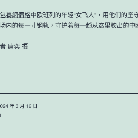
包養網價格
中欧班列的年轻“女飞人”，用他们的坚
场内的每一寸钢轨，守护着每一趟从这里驶出的中
者 唐奕 摄
024 年 3 月 16 日
n