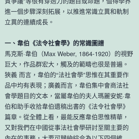
質爭議”等很有穿透力的題目或命題，值得學界
進一個步驟深刻拓展，以推進常識立異和軌制
立異的連續成長。
一、韋伯《法令社會學》的常識圖譜
馬克斯·韋伯（Max Weber, 1864-1920）的視野
巨大，作品群宏大，觸及的範疇也很是普遍。
狹義 而言，韋伯的“法社會學”思惟在其重要作
品中均有表現；廣義而言，韋伯集中會商法社
會學題目的文本，當屬韋伯的夫人瑪麗安妮·韋
伯和助手收拾韋伯遺稿出書的《法令社會學》
篇章。從全體上看，最能反應韋伯思惟精華，
又對我們在中國從事法社會學研討至關主要的
內在的事務，大要可歸納綜合為以下四個維