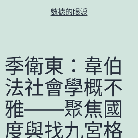
跳
數據的眼淚
至
主
要
內
容
季衛東：韋伯
法社會學概不
雅——聚焦國
度與找九宮格