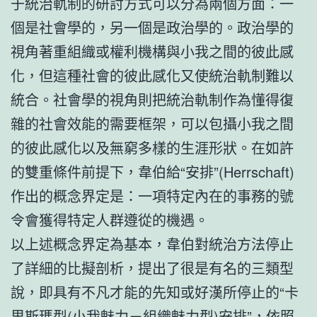
于統治軌制的研討方式可以分為兩個方面：一
個是社會學的，另一個是政治學的。政治學的
視角著重組織或權利機構與小我之間的彼此感
化，但這種社會的彼此感化又使統治軌制難以
統合。社會學的視角則把統治軌制作為懂得復
雜的社會效能的需要框架，可以包攝小我之間
的彼此感化以及無窮多樣的生涯形狀。在如許
的雙重條件前提下，韋伯給“安排”(Herrschaft)
作出的概念界定是：一項特定內在的事務的號
令會獲得特定人群遵從的機遇。
以上述概念界定為基本，韋伯對統治方法停止
了詳細的比擬剖析，提出了很是有名的三類型
說，即具有不凡才能的先知或好漢所停止的“卡
里斯瑪型(小我魅力－組織魅力型)安排”，依照