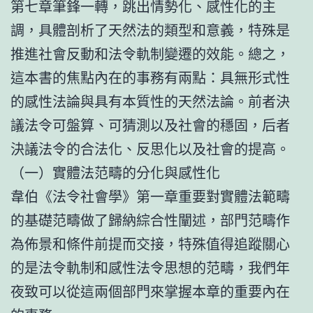
第七章筆鋒一轉，跳出情勢化、感性化的主
調，具體剖析了天然法的類型和意義，特殊是
推進社會反動和法令軌制變遷的效能。總之，
這本書的焦點內在的事務有兩點：具無形式性
的感性法論與具有本質性的天然法論。前者決
議法令可盤算、可猜測以及社會的穩固，后者
決議法令的合法化、反思化以及社會的提高。
（一）實體法范疇的分化與感性化
韋伯《法令社會學》第一章重要對實體法範疇
的基礎范疇做了歸納綜合性闡述，部門范疇作
為佈景和條件前提而交接，特殊值得追蹤關心
的是法令軌制和感性法令思想的范疇，我們年
夜致可以從這兩個部門來掌握本章的重要內在