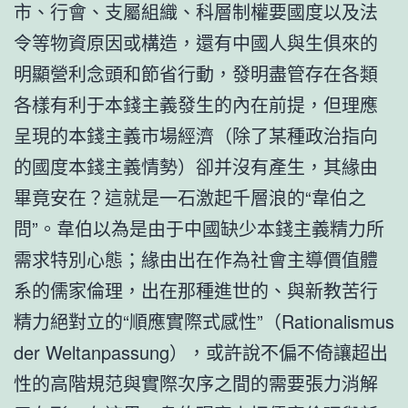
市、行會、支屬組織、科層制權要國度以及法
令等物資原因或構造，還有中國人與生俱來的
明顯營利念頭和節省行動，發明盡管存在各類
各樣有利于本錢主義發生的內在前提，但理應
呈現的本錢主義市場經濟（除了某種政治指向
的國度本錢主義情勢）卻并沒有產生，其緣由
畢竟安在？這就是一石激起千層浪的“韋伯之
問”。韋伯以為是由于中國缺少本錢主義精力所
需求特別心態；緣由出在作為社會主導價值體
系的儒家倫理，出在那種進世的、與新教苦行
精力絕對立的“順應實際式感性”（Rationalismus
der Weltanpassung），或許說不偏不倚讓超出
性的高階規范與實際次序之間的需要張力消解