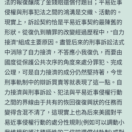
法的報復釀成了金錢賠還償付題目；平易近事
侵權與刑事犯法之間的鴻溝是交織、活動的。
現實上，訴訟契約恰是平易近事契約最陳舊的
形狀。從復仇到贖罪的改變經過歷程中，“自力
接濟”組成主要原因。盡管后來的刑事訴訟法式
中消除了自力接濟，不答應小我復仇，而要由
國度從保護公共次序的角度來處分罪犯、完成
公理，可是自力接濟的成分仍然堅持著，今世
刑事軌制中的辯訴買賣等就表現了這一點。自
力接濟與刑事訴訟、犯法與平易近事侵權行動
之間的界線由于共有的恢回復復興狀的任務而
變得含混不清了，這現實上也為后來美國對平
易近事侵權行動的處分性規則(例如可以調動小