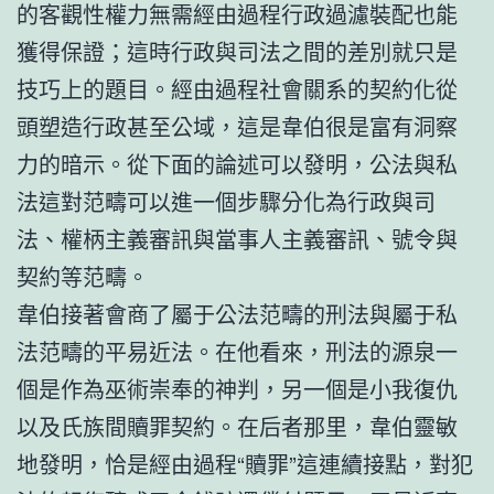
的客觀性權力無需經由過程行政過濾裝配也能
獲得保證；這時行政與司法之間的差別就只是
技巧上的題目。經由過程社會關系的契約化從
頭塑造行政甚至公域，這是韋伯很是富有洞察
力的暗示。從下面的論述可以發明，公法與私
法這對范疇可以進一個步驟分化為行政與司
法、權柄主義審訊與當事人主義審訊、號令與
契約等范疇。
韋伯接著會商了屬于公法范疇的刑法與屬于私
法范疇的平易近法。在他看來，刑法的源泉一
個是作為巫術崇奉的神判，另一個是小我復仇
以及氏族間贖罪契約。在后者那里，韋伯靈敏
地發明，恰是經由過程“贖罪”這連續接點，對犯