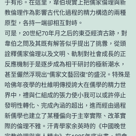
于有形。在這里，韋伯現實上把儒家倫理與新
教倫理作為影響古代化過程的精力構造的兩種
原型，各持一端卻相互對峙。
可是，20世紀70年月之后的東亞經濟古跡，對
韋伯之問及其既有解答似乎提出了挑釁，從頭
詮釋儒家倫理以及文明、軌制對社會成長的正
反應機制于是逐步成為相干研討的極新潮水，
甚至儼然浮現出“儒家文藝回復”的盛況。特殊是
哈佛年夜學的杜維明傳授誇大在儒學的精力世
界中，禮與仁組成的張力使小我可以或許停止
發明性轉化、完成內涵的超出，進而經由過程
新儒學也建立了某種偏向于主宰實際、改革實
際的倫理不雅。汗青學家余英時的《中國晚世