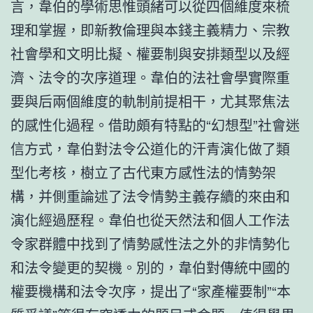
言，韋伯的學術思惟頭緒可以從四個維度來梳
理和掌握，即新教倫理與本錢主義精力、宗教
社會學和文明比擬、權要制與安排類型以及經
濟、法令的次序道理。韋伯的法社會學實際重
要與后兩個維度的軌制前提相干，尤其聚焦法
的感性化過程。借助頗有特點的“幻想型”社會迷
信方式，韋伯對法令公道化的汗青演化做了類
型化考核，樹立了古代東方感性法的情勢架
構，并側重論述了法令情勢主義存續的來由和
演化經過歷程。韋伯也從天然法和個人工作法
令家群體中找到了情勢感性法之外的非情勢化
和法令變更的契機。別的，韋伯對傳統中國的
權要機構和法令次序，提出了“家產權要制”“本