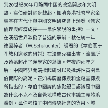
到20世紀80年月隨同中國的改造開放和文明
熱，韋伯研討逐步鼓起，如噴鼻港社會學家金
耀基在古代化與中國文明研究會上頒發《儒家
倫理與經濟成長——韋伯學說的重探》一文，
在漢語世界激發了普遍的爭辯。就在統一年，
德國粹者（W.Schuluchter）編著的《韋伯關于
孔教和道教的研討》在法蘭克福出書，流風所
及遠遠超出了漢學家的藩籬。年夜約兩年之
后，中國粹界開端掀起研討以及批評性審閱韋
伯實際的高潮。正如楊慶堃傳授和金耀基傳授
所指出的，韋伯中國論的焦點題目認識是中國
為什么不克不及自覺地構成古代本錢主義體系
體例。韋伯考核了中國傳統社會的貨泉、城