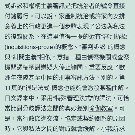
式訴訟和權柄主義審訊是把統治者的號令直接
付諸履行。可以說，家產制統治或許家內安排
意義上的行政更進一個步驟表現了公法與私法
的復雜關系。在這里值得一提的還有“審判訴訟”
(inquisitions-proze)的概念。“審判訴訟”的概念
與“糾問主義”相似，意指一種由偵察機關或查察
機關憑權柄對嫌疑人停止鞠問，重要反應了歐
洲年夜陸甚至中國的刑事審訊方法。別的，第
11頁的“很是法式”概念也能夠會激發某種曲解。
日文譯本中，采用“特殊審理法式”的譯法，可恰
當比對分歧譯法之間的奧妙差別
瑜伽教室
。可
是，當行政嵌進交流、協定或契約關系的原因
時，它與私法之間的對峙就會緩解，小我訴求