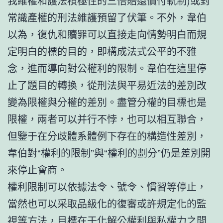
我維權和護法積極性的三倍賠還償付軌制)或對
常識產權的刑法維護預留了伏筆。不外，韋伯
以為，復仇和贖罪可以直接走向情勢明白而規
定明白的標的目的，即構成法式公平的不雅
念，進而導向對公權利的限制。韋伯在這里停
止了題目的轉換，從刑法與平易近法的差別改
變為限權與分權的差別。盡管分權的目標也是
限權，兩者可以并行不悖，也可以相互聯合，
但鑒于在分歧體系體例下存在的構造性差別，
韋伯對“權利的限制”與“權利的劃分”仍是差別開
來停止會商。
權利限制可以依據法令、號令、慣習等停止，
當然也可以采取品級化的復審或許規定化的監
視等方法，目標在于化解公權利與私權力之間