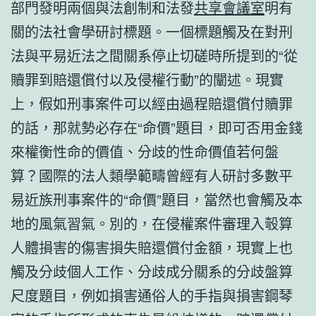
部門發明兩個與法創制和法發
共享會議室
明有
關的法社會學研討標題。一個標題觸及在對刑
法與平易近法之間關系停止切磋時所提到的“從
贖罪到賠還償付以及侵權行動”的闡述。現實
上，假如刑事案件可以經由過程賠還償付贖罪
的話，那就勢必存在“命價”題目，即可否用金錢
來權衡性命的價值、分歧的性命價值若何盤
算？國際的法人類學範疇曾經有人研討多數平
易近族刑事案件的“命價”題目，當然也會觸及本
地的風氣習氣。別的，在侵權案件審理入彀算
人體損害的傷害損失賠還償付金額，現實上也
觸及分歧個人工作、分歧成分關系的分歧盤算
尺度題目，例如損害通俗人的手指與損害鋼琴