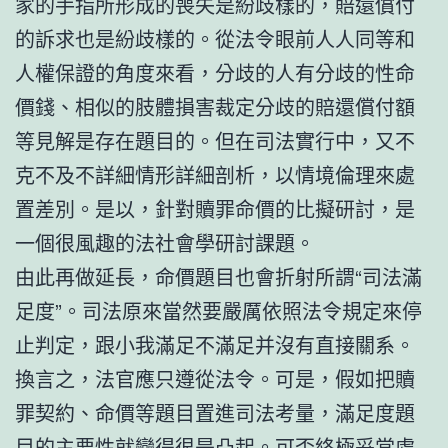
家的手指所形成的喪失是紛歧樣的，賠還償付
的訴求也是紛歧樣的。從法令眼前人人同等和
人權保證的角度來看，分歧的人有分歧的性命
價錢、相似的肢體損害裁定分歧的賠還償付額
等見解是存在題目的。但在司法實行中，又不
克不及不詳細情形詳細剖析，以情境倫理來處
置差別。是以，針對贖罪命價的比擬研討，是
一個很風趣的法社會學研討課題。
由此再做延長，命價題目也會折射所謂“司法滿
足度”。司法原來當然要嚴厲依照法令規定來停
止判定，跟小我滿足不滿足并沒有直接關系。
換言之，法官應只遵從法令。可是，假如把贖
罪契約、命價等題目置進司法考量，滿足度題
目的主要性就變得很是凸起。可否終極妥當處