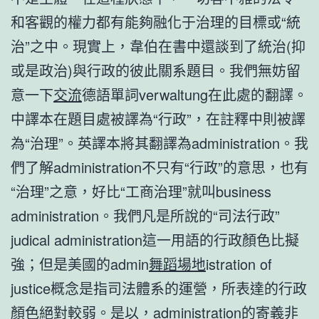
和客觀的權力都有能夠融化于治理的目標或“統
治”之中。現實上，韋伯在書中還談到了統治(抑
或是政治)與行政的彼此關系題目。我們無妨留
意一下
交流
德語單詞verwaltung在此處的翻譯。
中譯本在題目處被譯為“行政”，在註釋中則被譯
為“治理”。英譯本將其翻譯為administration。我
們了解administration不只有“行政”的意思，也有
“治理”之意，好比“工商治理”就叫business
administration。我們凡是所說的“司法行政”
judical administration這一用語的行政顏色比擬
強；但是美國的admin
舞蹈場地
istration of
justice概念是指司法體系的運營，所表達的行政
顏色絕對較弱。是以，administration的寄義非