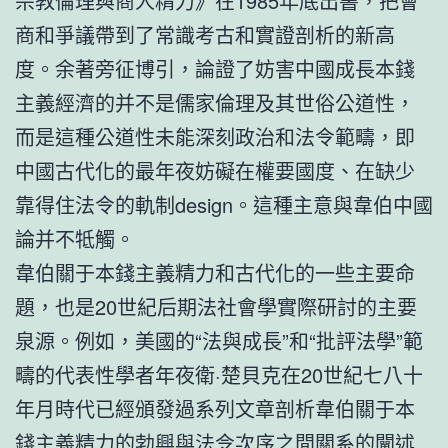
宗教倫理與商人精力》在1985年底出書，把會
商和爭議帶到了常識考古和實證剖析的新高
度。余著旁征博引，論證了妨害中國成長本錢
主義經濟的并不是儒家倫理及其世俗公道性，
而是這種公道性未能深刻政治和法令範疇，即
中國古代化的最年夜妨礙在權要國度、在缺少
靠得住法令的軌制design。這種主意與韋伯中國
論并不牴觸。
韋伯關于本錢主義精力和古代化的一些主要命
題，也是20世紀后期法社會學實際研討的主要
泉源。例如，美國的“法與成長”和“批評法學”範
疇的代表性學者年夜衛·楚貝克在20世紀七八十
年月時代已經頒發過系列文章剖析韋伯關于本
錢主義精力的勃興與法令次序之間關系的闡述