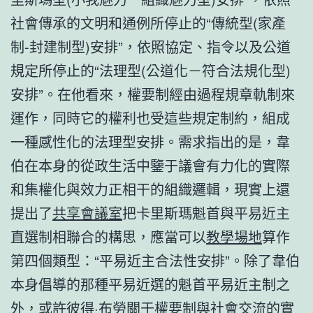
社會傳承的文明和通例所停止的“傳統型(家產
制-封建制型)安排”，依照協定、指令以及公道
規定所停止的“法理型(公道化－符合法規化型)
安排”。在他看來，權要制經由過程規章軌制來
運作，同時它的權利也受這些規定制約，組成
一種感性化的法理型安排。需求指出的是，韋
伯在本身的從政生活中鑒于議會有力化的實際
和集權化與效力正相干的組織邏輯，現實上還
提出了
共享會議室
把卡里斯瑪魁首與平易近主
直選制相聯合的構思，應當可以
教學場地
算作
第四個類型：“平易近主合法性安排”。除了韋伯
本身倡導的那種平易近選的魁首平易近主制之
外，或許彼得·布勞關于權要制與社會交流的實