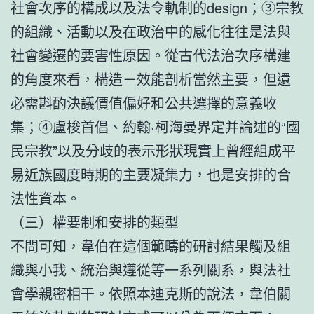
社會次序的構成以及法令軌制的design；③宗教
的組織、活動以及在政治中的感化往往是法與
社會變遷的要害性原因。從古代法治次序構建
的角度來看，構造－效能剖析當然主要，但還
必需斟酌決議價值偏好和公共選擇的意義收
集；④盧梭首倡、約翰·柯海曼界定并論述的“國
民宗教”以及分歧的表示形狀現實上曾經組成平
易近族國度時期的主要凝集力，也是安排的合
法性資本。
（三）權要制和安排的類型
不問可知，韋伯在這個範疇的研討結果觸及組
織與小我、統治與遵從等一系列關系，與法社
會學親密相干。依照本迪克斯的說法，韋伯關