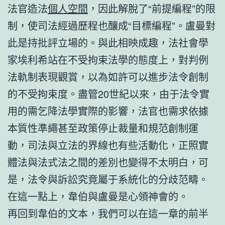
法官造法
個人空間
，因此解脫了“前提編程”的限
制，使司法經過歷程也釀成“目標編程”。盧曼對
此是持批評立場的。與此相映成趣，法社會學
家埃利希站在不受拘束法學的態度上，對判例
法軌制表現觀賞，以為如許可以進步法令創制
的不受拘束度。盡管20世紀以來，由于法令實
用的需乞降法學實際的影響，法官也需求依據
本質性準繩甚至政策停止裁量和規范創制運
動，司法與立法的界線也有些活動化，正照實
體法與法式法之間的差別也變得不太明白，可
是，法令與訴訟究竟屬于系統化的分歧范疇。
在這一點上，韋伯與盧曼是心領神會的。
再回到韋伯的文本，我們可以在這一章的前半