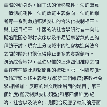
實際的動身點，關于法的情勢感性、法的盤算
－猜測能夠性、法的效能主義偏向、法的擔綱
者等一系列命題都與安排的合法化機制相干。
與此題目相干，中國的法社會學研討者一向比
擬追蹤關心鄉村次序以及平易近事習氣的查詢
拜訪研討，現實上分歧城市的社會構造與法令
之間的關系也很值得停止更多的實證剖析。
歸納綜合地說，韋伯思惟的上述四個維度之間
實在存在彼此聯繫關係的邏輯。第一個維度(新
教倫理和本錢主義精力)和第二個維度(宗教社會
學)相疊加，反應的是文明論層面的題目；第三
個維度(權要制與安排類型)和第四個維度(經
濟、社會以及法令)，則配合反應了軌制論層面