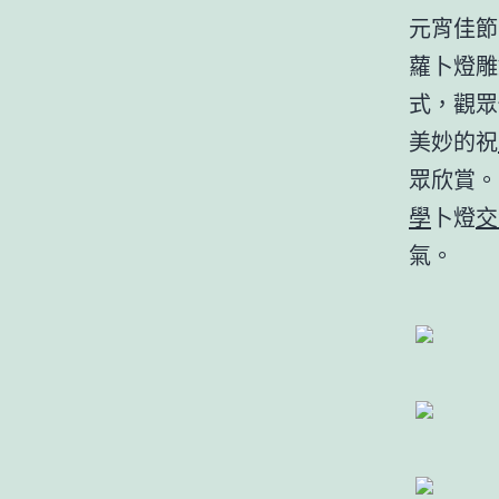
元宵佳節
蘿卜燈雕
式，觀眾
美妙的祝
眾欣賞。
學
卜燈
交
氣。