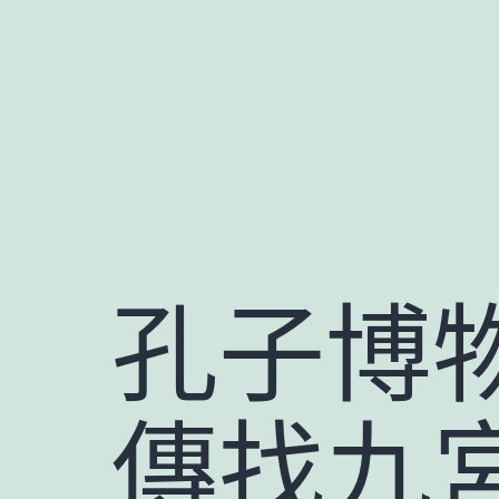
跳
至
主
要
內
容
孔子博
傳找九