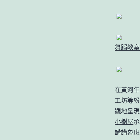
舞蹈教室
在黃河年
工坊等紛
觀地呈現
小樹屋
承
講講魯班