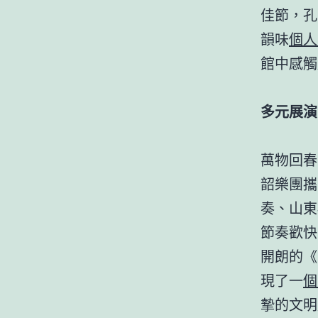
佳節，孔
韻味
個人
館中感觸
多元展演
萬物回春
韶樂團攜
奏、山東
節奏歡快
開朗的《
現了一
個
摯的文明