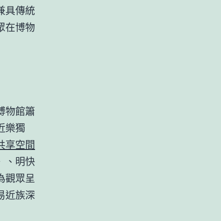
兼具傳統
眾在博物
博物館簫
近樂獨
共享空間
》、明快
為觀眾呈
易近族深