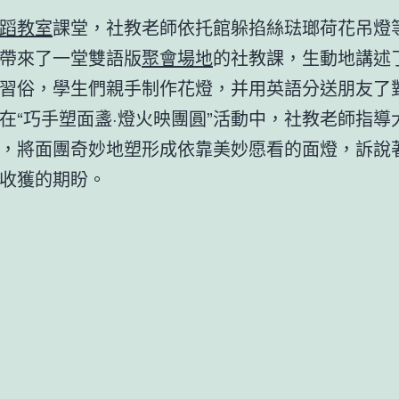
蹈教室
課堂，社教老師依托館躲掐絲琺瑯荷花吊燈
帶來了一堂雙語版
聚會場地
的社教課，生動地講述
習俗，學生們親手制作花燈，并用英語分送朋友了
在“巧手塑面盞·燈火映團圓”活動中，社教老師指導
，將面團奇妙地塑形成依靠美妙愿看的面燈，訴說
收獲的期盼。