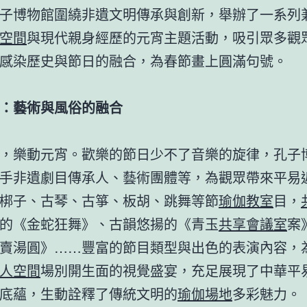
子博物館圍繞非遺文明傳承與創新，舉辦了一系列
空間
與現代親身經歷的元宵主題活動，吸引眾多觀
感染歷史與節日的融合，為春節畫上圓滿句號。
：藝術與風俗的融合
，樂動元宵。歡樂的節日少不了音樂的旋律，孔子
手非遺劇目傳承人、藝術團體等，為觀眾帶來平易
梆子、古琴、古箏、板胡、跳舞等節
瑜伽教室
目，
的《金蛇狂舞》、古韻悠揚的《青玉
共享會議室
案
賣湯圓》……豐富的節目類型與出色的表演內容，
人空間
場別開生面的視覺盛宴，充足展現了中華平
底蘊，生動詮釋了傳統文明的
瑜伽場地
多彩魅力。