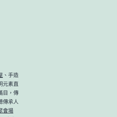
屋
、手造
明元素直
滿目，傳
聽傳承人
聚會場