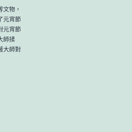
等文物，
了元宵節
對元宵節
大師揉
著大師對