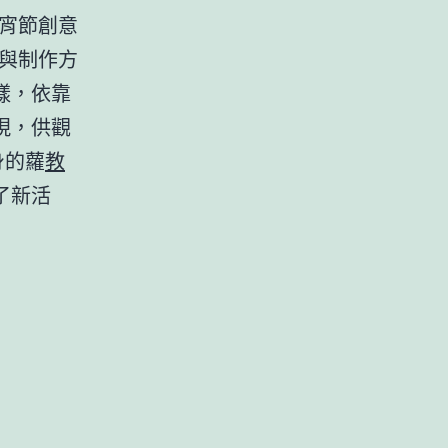
宵節創意
與制作方
樣，依靠
現，供觀
身的蘿
教
了新活