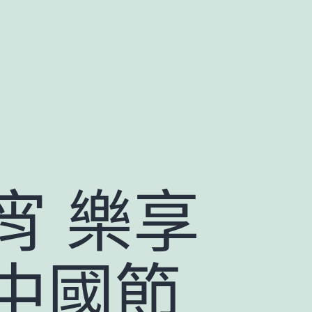
宵 樂享
中國節