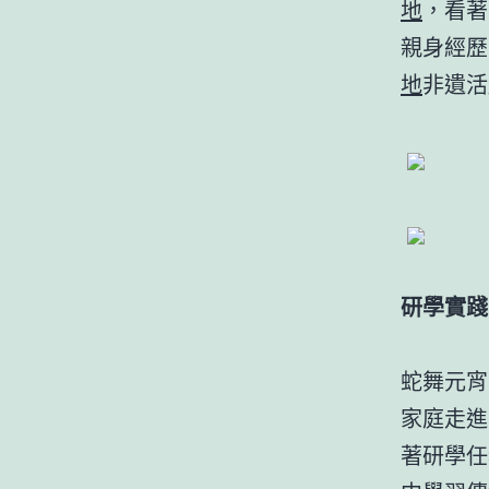
地
，看著
親身經歷
地
非遺活
研學實踐
蛇舞元宵
家庭走進
著研學任