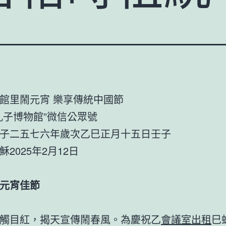
館里鬧元宵 樂享傳統中國節
孔子博物館”微信公眾號
子二五七六年歲次乙巳正月十五日壬子
25年2月12日
元宵佳節
觸目紅，揭天宣傳鬧春風。為慶祝乙
會議室出租
巳