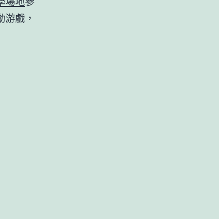
學場地
參
動游戲，