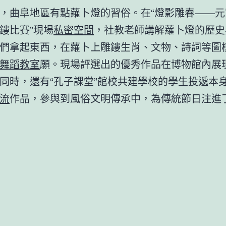
，曲阜地區有點蘿卜燈的習俗。在“燈影雕春——元
鏤比賽”現場
私密空間
，社教老師講解蘿卜燈的歷史
們拿起東西，在蘿卜上雕鏤生肖、文物、詩詞等圖
舞蹈教室
願。現場評選出的優秀作品在博物館內展
同時，還有“孔子課堂”館校共建學校的學生投遞本
流
作品，參與到風俗文明傳承中，為傳統節日注進