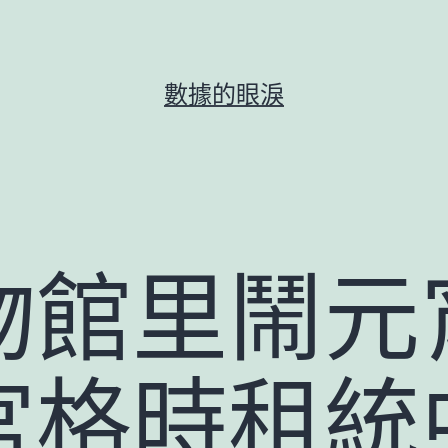
數據的眼淚
物館里鬧元
宮格時租統