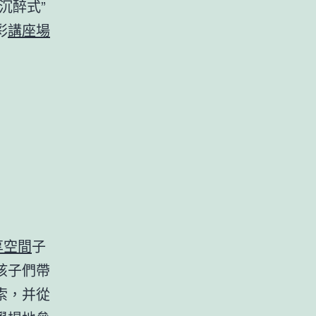
沉醉式”
彩
講座場
享空間
子
孩子們帶
索，并從