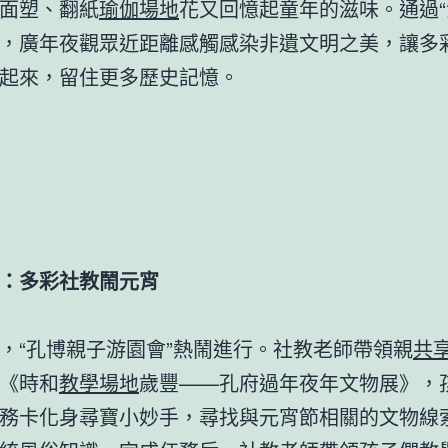
面塑、翻紙
瑜伽場地
花又回憶起童年的滋味。通過“
，廣年夜觀眾近距離感觸感染非遺文明之美，讓多
起來，留住更多歷史記憶。
：多彩社教鬧元宵
，“孔博親子游園會”熱鬧進行。社教老師帶領親
共
《時和
教學場地
歲豐——孔府過年夜年文物展》，
務卡化身尋寶小妙手，尋找與元宵節相關的文物線