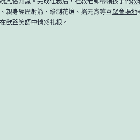
統風俗知識。完成任務后，社教老師帶領孩子們
教
、親身經歷射箭、繪制花燈、搖元宵等互
聚會場地
在歡聲笑語中悄然扎根。