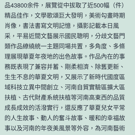
品43800余件，展覽從中拔取了近500幅（件）
精品佳作，文學歌頌巨大發明，美術勾畫時期
肖像，書法書寫文明記憶，攝影記載本日風
采，平易近間文藝展示國民聰明，分歧文藝門
類作品繚繞統一主題同場共置，多角度、多條
理展現華夏年夜地的出色故事。作品內在的事
務既表現了兼容并蓄、剛柔相濟、除舊更新、
生生不息的華夏文明，又展示了新時代國度區
域科技立異中間創立、河南自貿實驗區擴大區
扶植、古代財產系統扶植等河南高東西的品質
成長成效的活潑實行，還反應了華夏兒女平常
的人生故事、動人的奮斗故事、暖和的幸福故
事以及河南的年夜美風景等外容，為河南藝術