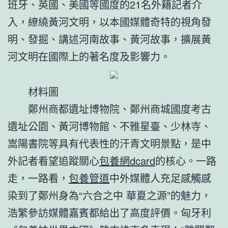
班牙、英國、美國等國度的21名外籍記者介
入，繚繞黃河文明，以本國媒體奇特的視角發
明、發掘、講述河南故事、黃河故事，擴展黃
河文明在國際上的著名度及影響力。
材料圖
鄭州商都遺址博物院、鄭州商城國度考古
遺址公園、黃河博物館、不雅星臺、少林寺、
嵩陽書院等具有代表性的汗青文明景點，是中
外記者看望追蹤關心
包養網dcard
的核心。一路
走，一路看，
包養管道
中外媒體人充足感觸感
染到了鄭州身為“六合之中 華夏之源”的魅力，
浩繁參訪媒體嘉賓都給出了高度評價。匈牙利