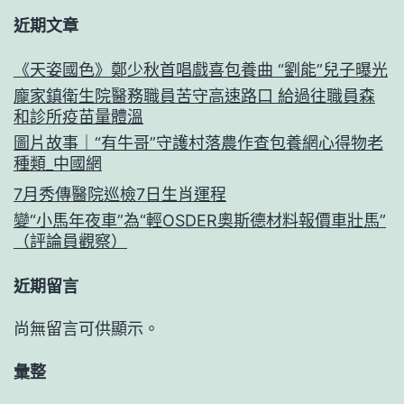
近期文章
《天姿國色》鄭少秋首唱戲喜包養曲 “劉能”兒子曝光
龐家鎮衛生院醫務職員苦守高速路口 給過往職員森
和診所疫苗量體溫
圖片故事｜“有牛哥”守護村落農作查包養網心得物老
種類_中國網
7月秀傳醫院巡檢7日生肖運程
變“小馬年夜車”為“輕OSDER奧斯德材料報價車壯馬”
（評論員觀察）
近期留言
尚無留言可供顯示。
彙整