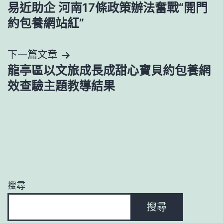
章
易近助企 河南17條政策辦法奮戰“開門
導
約包養網站紅”
覽
下一篇文章
龍亭區以文旅成長成甜心寶貝約包養網
效查驗主題教導結果
搜尋
搜尋