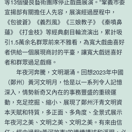
等13個優良藝術團隊停止戲曲展演。”鞏義市委
宣揚部有關擔任人先容，展演經過歷程中，
《包彼蒼》《義烈風》《三娘教子》《秦噴鼻
蓮》《打金枝》等經典劇目輪流演出，累計吸
引1.5萬余名群眾前來不雅看，為寬大戲曲喜好
者供給一個展現商討的平臺，讓寬大戲迷喜好
者和群眾過足戲癮。
年夜河奔騰，文明潮涌。回想2023年中國
（鄭州）黃河文明月，恰是以一系列令人記憶
深入，情勢新奇又內在的事務豐盛的重磅運
動，充足挖掘、縮小、展現了鄭州汗青文明資
本天賦和特質，多正面、多角度、全景式展示
年夜河之美、文明之美、文明之美。有來由信