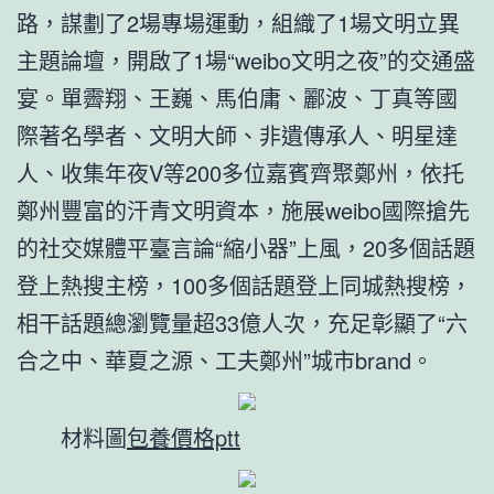
路，謀劃了2場專場運動，組織了1場文明立異
主題論壇，開啟了1場“weibo文明之夜”的交通盛
宴。單霽翔、王巍、馬伯庸、酈波、丁真等國
際著名學者、文明大師、非遺傳承人、明星達
人、收集年夜V等200多位嘉賓齊聚鄭州，依托
鄭州豐富的汗青文明資本，施展weibo國際搶先
的社交媒體平臺言論“縮小器”上風，20多個話題
登上熱搜主榜，100多個話題登上同城熱搜榜，
相干話題總瀏覽量超33億人次，充足彰顯了“六
合之中、華夏之源、工夫鄭州”城市brand。
材料圖
包養價格ptt