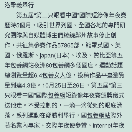
洛鞏義舉行
第五屆“第三只眼看中國”國際短錄像年夜賽
歷時5個月，吸引世界列國、全國各地的專門研
究團隊與自媒體博主們繚繞鄭州故事停止創
作，共征集參賽作品57865部，籠罩英國、美
國、俄羅斯、japan(日本)、埃及、贊比亞等五
年
包養網站
夜洲80
包養網
多個國度。運動話題
總瀏覽量超6.4
包養女人
億，投稿作品平臺瀏覽
量到達4.3億。10月25日至26日，第五屆“第三
只眼看中國”國際
包養網
短錄像年夜賽頒獎儀式
送他走。不受控制的，一滴一滴從她的眼底滑
落。系列運動在鄭勝利舉行，國
包養網站
際外
著名業內專家、交際年夜使參贊、internet年夜