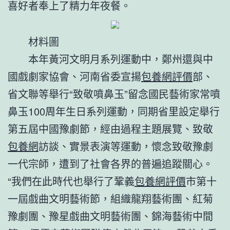
喜好者奉上了精力年夜餐。
材料圖
本年黃河文明月系列運動中，鄭州還與中
國戲劇家協會、河南省委宣揚
包養網評價
部、
省文聯等舉行“致敬噴鼻玉”留念國民藝術家常噴
鼻玉100周年生日系列運動，同期省里設定舉行
第五屆中國豫劇節，經由過程主題展覽、致敬
包養網
訪談、實景表演等運動，懷念致敬豫劇
一代宗師，遭到了社會各界的普遍追蹤關心。
“我們在此時代也舉行了鞏義
包養網評價
市第十
一屆戲曲文明藝術節，組織龍翔藝術團、紅菊
豫劇團、豫星戲曲文明藝術團、錦海藝術中間