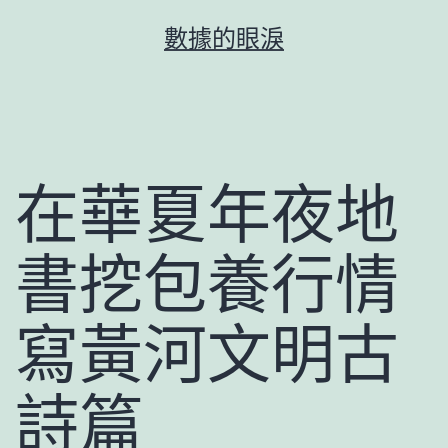
跳
數據的眼淚
至
主
要
內
容
在華夏年夜地
書挖包養行情
寫黃河文明古
詩篇