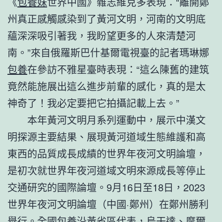
《
包養妹
世界中國》雜志維克多表現：“離開鄭
州真正感觸感染到了黃河文明，河南的文明底
蘊深深吸引著我，我盼望更多的人來清楚河
南。”來自俄羅斯巴什基爾電視臺的記者瑪琳娜
包養
在參訪不雅星臺時表現：“這么陳舊的建筑
竟然能施展出這么進步前輩的感化，真的是太
神奇了！我必定要把它拍攝記載上去。”
本年黃河文明月系列運動中，展示中漢文
明探源主要結果、展現黃河道域生態維護和高
東西的品質成長成績的世界年夜河文明論壇，
是初次就世界年夜河道域文明來源成長等停止
交通研究的國際論壇。9月16日至18日，2023
世界年夜河文明論壇（中國·鄭州）在鄭州勝利
舉行。全國
包養
沿黃省區代表，烏干達、摩爾