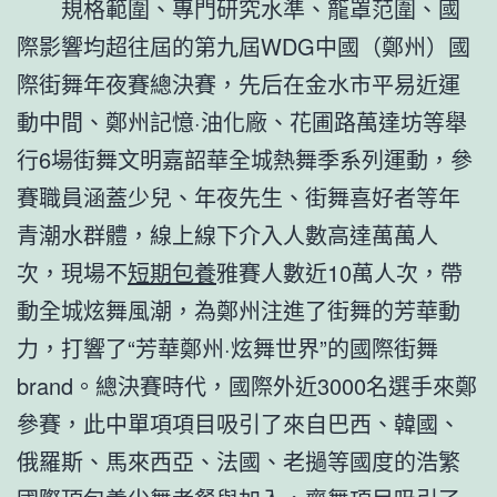
規格範圍、專門研究水準、籠罩范圍、國
際影響均超往屆的第九屆WDG中國（鄭州）國
際街舞年夜賽總決賽，先后在金水市平易近運
動中間、鄭州記憶·油化廠、花圃路萬達坊等舉
行6場街舞文明嘉韶華全城熱舞季系列運動，參
賽職員涵蓋少兒、年夜先生、街舞喜好者等年
青潮水群體，線上線下介入人數高達萬萬人
次，現場不
短期包養
雅賽人數近10萬人次，帶
動全城炫舞風潮，為鄭州注進了街舞的芳華動
力，打響了“芳華鄭州·炫舞世界”的國際街舞
brand。總決賽時代，國際外近3000名選手來鄭
參賽，此中單項項目吸引了來自巴西、韓國、
俄羅斯、馬來西亞、法國、老撾等國度的浩繁