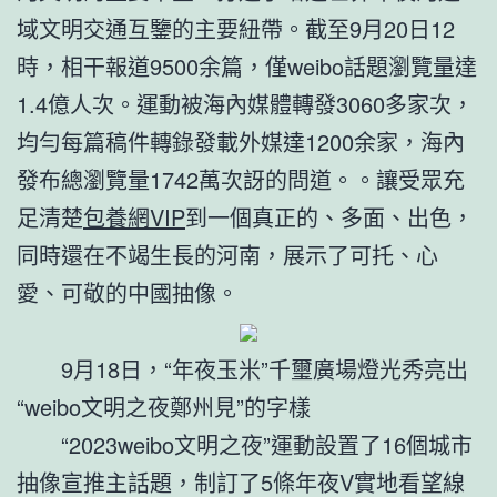
域文明交通互鑒的主要紐帶。截至9月20日12
時，相干報道9500余篇，僅weibo話題瀏覽量達
1.4億人次。運動被海內媒體轉發3060多家次，
均勻每篇稿件轉錄發載外媒達1200余家，海內
發布總瀏覽量1742萬次訝的問道。。讓受眾充
足清楚
包養網VIP
到一個真正的、多面、出色，
同時還在不竭生長的河南，展示了可托、心
愛、可敬的中國抽像。
9月18日，“年夜玉米”千璽廣場燈光秀亮出
“weibo文明之夜鄭州見”的字樣
“2023weibo文明之夜”運動設置了16個城市
抽像宣推主話題，制訂了5條年夜V實地看望線