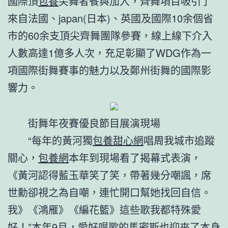
國際頂
包養
尖舞者餐與加入，齊舞項目吸引了
來自法國、japan(日本)、英國及國際10余個省
市的60余支頂尖齊舞團隊參賽，線上線下介入
人數高達1億多人次，充足彰顯了WDG作為一
項國際街舞賽事的魅力以及鄭州街舞的國際影
響力。
街舞年夜賽優良節目展演現場
“每年的黃河獨
包養甜心網
唱周我城市追蹤
關心，
包養網
本年到現場看了揭幕式表演，
《黃河認得藍玉華笑了笑，帶著幾分嘲諷，席
世勳卻視之為自嘲，連忙開口幫她找回自信。
我》《鴻雁》《編花籃》這些歌我都特殊愛
好！”本年9月，愛好唱歌的馬密斯也迎來了本身