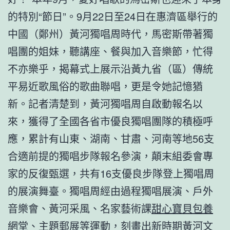
的特別“節日”。9月22日至24日在惠濟區舉行的
中國（鄭州）黃河獨唱周時代，馬密斯帶著獨
唱團的姐妹，聽講座、餐與加入音樂節，忙得
不亦樂乎，揭幕式上展示沿黃九省（區）傳統
平易近歌風俗的歌曲聯唱，更是令她記憶猶
新。記者清楚到，黃河獨唱周自啟動報名以
來，獲得了全國各省市優良獨唱團隊的積極呼
應，累計有山東、湖南、甘肅、河南等地56支
合適前提的獨唱步隊報名參演，顛末組委會專
家的反復甄選，共有16支優良步隊登上獨唱周
的展演舞臺。獨唱周經由過程獨唱展演、戶外
音樂會、黃河采風、名家藝術課
甜心寶貝包養
網
堂、主題郵展等運動，刻畫出新時期黃河文