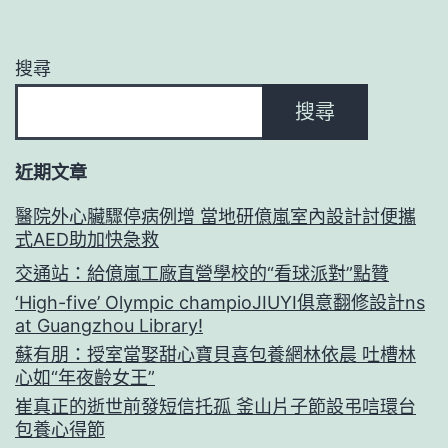
搜尋
搜尋
近期文章
醫院外心臟驟停病例增 當地研億嵐室內設計討便攜
式AED助加快急救
交通站：給億嵐工廠直營學校的“看球派對”點贊
‘High-five’ Olympic champioJIUYI俱意翻修設計ns
at Guangzhou Library!
蘇有朋：授室當娶甜心寶貝喜包養網林依晨 吐槽林
心如“年夜齡女王”
崔真正的逝世前發短信托孤 釜山片子節設弔唁環台
包養心得節