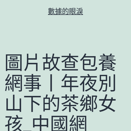
跳
數據的眼淚
至
主
要
內
容
圖片故查包養
網事丨年夜別
山下的茶鄉女
孩_中國網