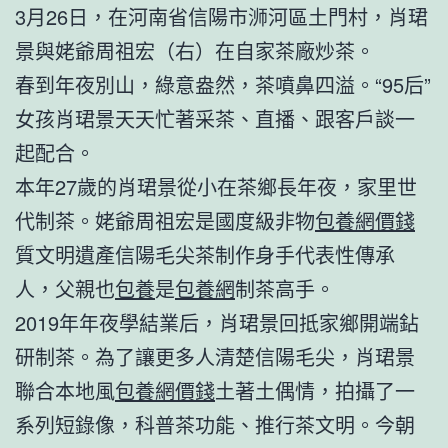
3月26日，在河南省信陽市浉河區土門村，肖珺
景與姥爺周祖宏（右）在自家茶廠炒茶。
春到年夜別山，綠意盎然，茶噴鼻四溢。“95后”
女孩肖珺景天天忙著采茶、直播、跟客戶談一
起配合。
本年27歲的肖珺景從小在茶鄉長年夜，家里世
代制茶。姥爺周祖宏是國度級非物
包養網價錢
質文明遺產信陽毛尖茶制作身手代表性傳承
人，父親也
包養
是
包養網
制茶高手。
2019年年夜學結業后，肖珺景回抵家鄉開端鉆
研制茶。為了讓更多人清楚信陽毛尖，肖珺景
聯合本地風
包養網價錢
土著土偶情，拍攝了一
系列短錄像，科普茶功能、推行茶文明。今朝