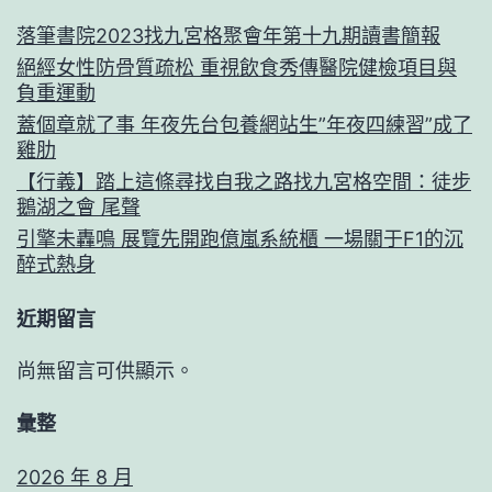
落筆書院2023找九宮格聚會年第十九期讀書簡報
絕經女性防骨質疏松 重視飲食秀傳醫院健檢項目與
負重運動
蓋個章就了事 年夜先台包養網站生”年夜四練習”成了
雞肋
【行義】踏上這條尋找自我之路找九宮格空間：徒步
鵝湖之會 尾聲
引擎未轟鳴 展覽先開跑億嵐系統櫃 一場關于F1的沉
醉式熱身
近期留言
尚無留言可供顯示。
彙整
2026 年 8 月