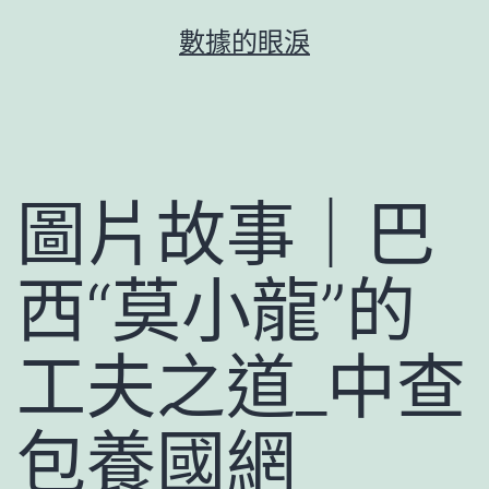
跳
數據的眼淚
至
主
要
內
容
圖片故事｜巴
西“莫小龍”的
工夫之道_中查
包養國網