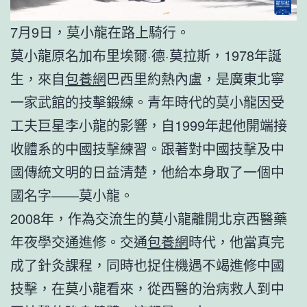
7月9日，莫小龍在路上騎行。
莫小龍原名加布里埃爾·德·莫拉斯，1978年誕
生，來自
包養網
巴西里約熱內盧，是廣東北寧
一家武館的技擊鍛練。青年時代的莫小龍因受
工夫巨星李小龍的影響，自1999年起他開端接
收體系的中國技擊練習。跟著對中國技擊及中
國傳統文明的日益清楚，他給本身取了一個中
國名字——莫小龍。
2008年，作為交流生的莫小龍離開北京西醫藥
年夜學交通進修。交通
包養網
時代，他當真完
成了針灸課程，同時也捉住機遇不竭進修中國
技擊，在莫小龍看來，從西醫的治病救人到中