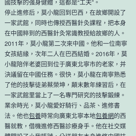
國技擊的強身健體，這都是“工夫”。
停止進修后，莫小龍回到巴西，在故鄉開設了
一家武館，同時也傳授西醫針灸課程，把本身
在中國粹到的西醫針灸常識教授給故鄉的人。
2011年，莫小龍第二次來中國。他和一位南寧
女孩結緣，次年二人在巴西結婚。2016年，莫
小龍陪伴老婆回到位于廣東北寧市的老家，并
決議留在中國任務。很快，莫小龍在南寧熟悉
了他的技擊徒弟蔡榮坤，顛末數年練習后，在
一家武館里當上了一名專門研究的技擊鍛練。
業余時光，莫小龍愛好騎行、品茶、進修書
法。他也
包養
時常向廣東北寧本地
包養網
的西
醫就教，借機進修西醫診療身手。他在社交媒