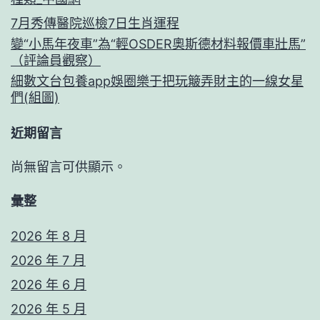
7月秀傳醫院巡檢7日生肖運程
變“小馬年夜車”為“輕OSDER奧斯德材料報價車壯馬”
（評論員觀察）
細數文台包養app娛圈樂于把玩簸弄財主的一線女星
們(組圖)
近期留言
尚無留言可供顯示。
彙整
2026 年 8 月
2026 年 7 月
2026 年 6 月
2026 年 5 月