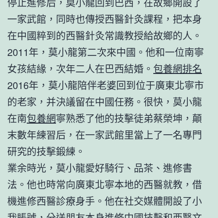
停止進修后，莫小龍回到巴西，在故鄉開設了
一家武館，同時也傳授西醫針灸課程，把本身
在中國粹到的西醫針灸常識教授給故鄉的人。
2011年，莫小龍第二次來中國。他和一位南寧
女孩結緣，次年二人在巴西結婚。
包養網排名
2016年，莫小龍陪伴老婆回到位于廣東北寧市
的老家，并決議留在中國任務。很快，莫小龍
在南
包養網
寧熟悉了他的技擊徒弟蔡榮坤，顛
末數年練習后，在一家武館里當上了一名專門
研究的技擊鍛練。
業余時光，莫小龍愛好騎行、品茶、進修書
法。他也時常向廣東北寧本地的西醫就教，借
機進修西醫診療身手。他在社交媒體開設了小
我賬號，分送朋友本身進修中國技擊和西醫文