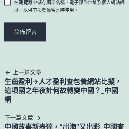
在
瀏覽器
中儲存顯示名稱、電子郵件地址及個人網站網
址，以供下次發佈留言時使用。
文
上一篇文章
生齒盈利→人才盈利查包養網站比擬，
章
這項國之年夜計何故轉變中國？_中國
導
網
覽
下一篇文章
中國故事新表達，“出海”又出彩_中國查