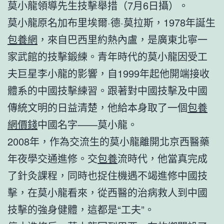
莫小龍領導先生技擊舉措（7月6日攝）。
莫小龍原名加布里埃爾·德·莫拉斯，1978年誕生
包養網
，來自巴西里約熱內盧，是廣東北寧一
家武館的技擊鍛練。青年時代的莫小龍因受工
夫巨星李小龍的影響，自1999年起他開端接收
體系的中國技擊練習。跟著對中國技擊及中國
傳統文明的日益清楚，他給本身取了一個
包養
網價錢
中國名字——莫小龍。
2008年，作為交流生的莫小龍離開北京西醫藥
年夜學交通進修。交
包養
流時代，他當真完成
了針灸課程，同時也捉住機遇不竭進修中國技
擊，在莫小龍看來，從西醫的治病救人到中國
技擊的強身健體，這都是“工夫”。