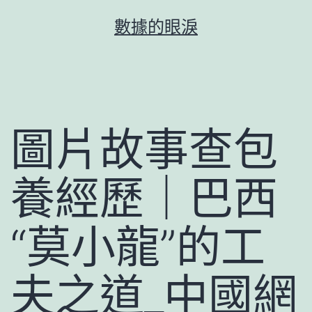
跳
數據的眼淚
至
主
要
內
容
圖片故事查包
養經歷｜巴西
“莫小龍”的工
夫之道_中國網