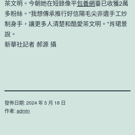
茶文明。今朝她在短錄像平
包養網
臺已收獲2萬
多粉絲。“我想傳承推行好信陽毛尖非遺手工炒
制身手，讓更多人清楚和酷愛茶文明。”肖珺景
說。
新華社記者 郝源 攝
發佈日期:
2024 年 5 月 18 日
作者:
admin