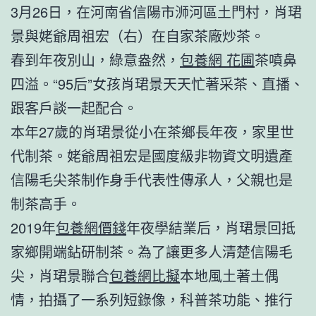
3月26日，在河南省信陽市浉河區土門村，肖珺
景與姥爺周祖宏（右）在自家茶廠炒茶。
春到年夜別山，綠意盎然，
包養網 花圃
茶噴鼻
四溢。“95后”女孩肖珺景天天忙著采茶、直播、
跟客戶談一起配合。
本年27歲的肖珺景從小在茶鄉長年夜，家里世
代制茶。姥爺周祖宏是國度級非物資文明遺產
信陽毛尖茶制作身手代表性傳承人，父親也是
制茶高手。
2019年
包養網價錢
年夜學結業后，肖珺景回抵
家鄉開端鉆研制茶。為了讓更多人清楚信陽毛
尖，肖珺景聯合
包養網比擬
本地風土著土偶
情，拍攝了一系列短錄像，科普茶功能、推行