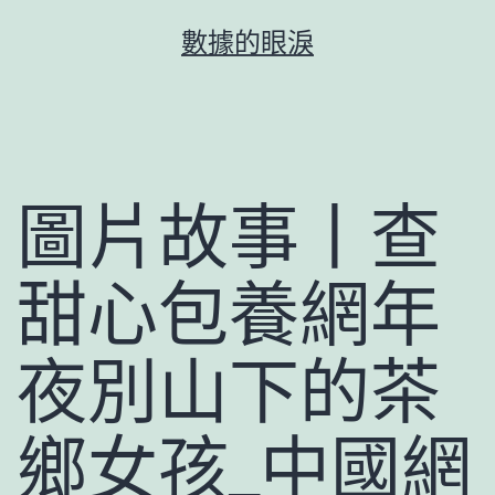
跳
數據的眼淚
至
主
要
內
容
圖片故事丨查
甜心包養網年
夜別山下的茶
鄉女孩_中國網