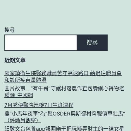
搜尋
搜尋
近期文章
龐家鎮衛生院醫務職員苦守高速路口 給過往職員森
和診所疫苗量體溫
圖片故事｜“有牛哥”守護村落農作查包養網心得物老
種類_中國網
7月秀傳醫院巡檢7日生肖運程
變“小馬年夜車”為“輕OSDER奧斯德材料報價車壯馬”
（評論員觀察）
細數文台包養app娛圈樂于把玩簸弄財主的一線女星